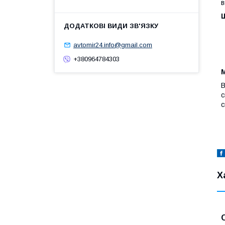
в
avtomir24.info@gmail.com
+380964784303
М
В
с
с
Х