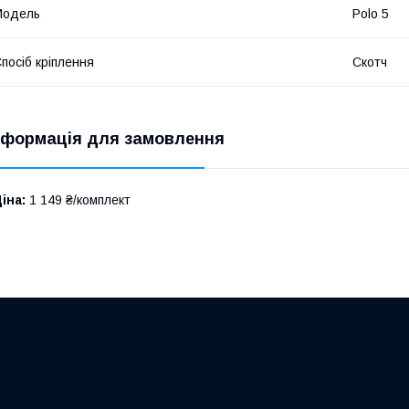
Модель
Polo 5
посіб кріплення
Скотч
нформація для замовлення
іна:
1 149 ₴/комплект