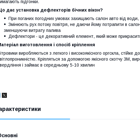
имагають підгонки.
Що дає установка дефлекторів бічних вікон?
При поганих погодних умовах захищають салон авто від води, 
Змінюють рух потоку повітря, не даючи йому потрапити в салон
зменшуючи витрату палива
Дефлектори - це декоративний елемент, який може прикрасити 
атеріал виготовлення і спосіб кріплення
ітровики виробляються з легкого і високоякісного оргскла, стійке 
вітлопроникністю. Кріпляться за допомогою якісного скотчу 3М, вир
вердління і займає в середньому 5-10 хвилин
арактеристики
Основні