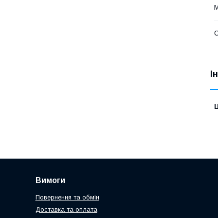
С
І
Ц
Вимоги
Повернення та обмін
Доставка та оплата