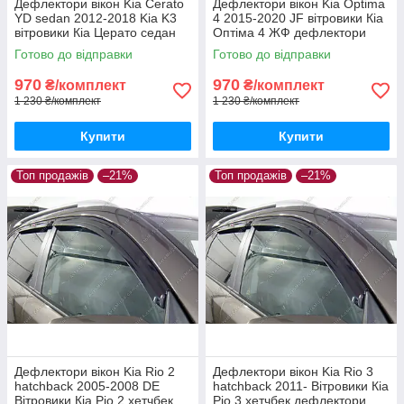
Дефлектори вікон Kia Cerato
Дефлектори вікон Kia Optima
YD sedan 2012-2018 Kia K3
4 2015-2020 JF вітровики Кіа
вітровики Кіа Церато седан
Оптіма 4 ЖФ дефлектори
Кіа К3 дефлектори 4шт з
4шт з 2015 по 2020
Готово до відправки
Готово до відправки
2012 по 2018
970
970
₴/комплект
₴/комплект
1 230 ₴/комплект
1 230 ₴/комплект
Купити
Купити
Топ продажів
–21%
Топ продажів
–21%
Дефлектори вікон Kia Rio 2
Дефлектори вікон Kia Rio 3
hatchback 2005-2008 DE
hatchback 2011- Вітровики Кіа
Вітровики Кіа Ріо 2 хетчбек
Ріо 3 хетчбек дефлектори