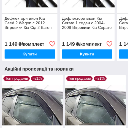
Дефлектори вікон Kia
Дефлектори вікон Kia
Дефл
Ceed 2 Wagon с 2012
Cerato 1 седан с 2004-
Cera
Вітровики Кіа Сід 2 Вагон
2008 Вітровики Кіа Серато
Вітр
1
1 149
1 149
1 1
₴/комплект
₴/комплект
Купити
Купити
Акційні пропозиції та новинки
Топ продажів
–21%
Топ продажів
–21%