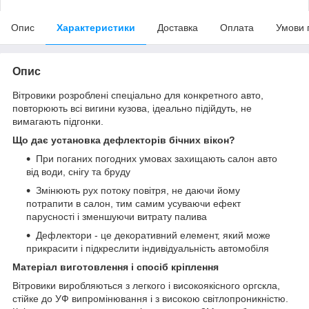
Опис
Характеристики
Доставка
Оплата
Умови 
Опис
Вітровики розроблені спеціально для конкретного авто,
повторюють всі вигини кузова, ідеально підійдуть, не
вимагають підгонки.
Що дає установка дефлекторів бічних вікон?
При поганих погодних умовах захищають салон авто
від води, снігу та бруду
Змінюють рух потоку повітря, не даючи йому
потрапити в салон, тим самим усуваючи ефект
парусності і зменшуючи витрату палива
Дефлектори - це декоративний елемент, який може
прикрасити і підкреслити індивідуальність автомобіля
Матеріал виготовлення і спосіб кріплення
Вітровики виробляються з легкого і високоякісного оргскла,
стійке до УФ випромінювання і з високою світлопроникністю.