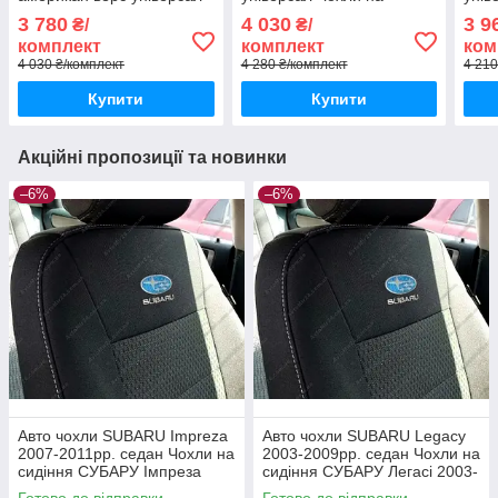
Чохли на сидіння СУБАРУ
сидіння СУБАРУ Аутбек
сиді
3 780
4 030
3 9
₴/
₴/
Аутбек 2003-2009
2003-2009рр. універсал
2009
комплект
комплект
ком
4 030 ₴/комплект
4 280 ₴/комплект
4 210
Купити
Купити
Акційні пропозиції та новинки
–6%
–6%
Авто чохли SUBARU Impreza
Авто чохли SUBARU Legacy
2007-2011рр. седан Чохли на
2003-2009рр. седан Чохли на
сидіння СУБАРУ Імпреза
сидіння СУБАРУ Легаcі 2003-
2007-2011рр. седан
2009рр. седан
Готово до відправки
Готово до відправки