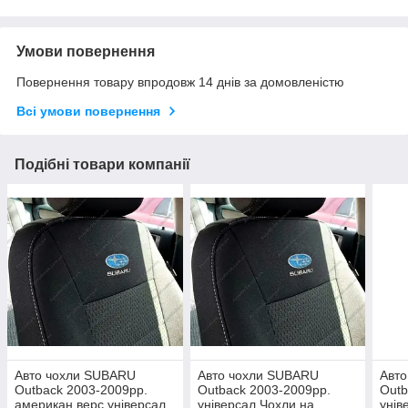
Умови повернення
Повернення товару впродовж 14 днів за домовленістю
Всі умови повернення
Подібні товари компанії
Авто чохли SUBARU
Авто чохли SUBARU
Авт
Outback 2003-2009рр.
Outback 2003-2009рр.
Outb
американ верс універсал
універсал Чохли на
унів