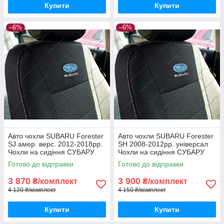
Купити
Купити
–6%
–6%
Авто чохли SUBARU Forester
Авто чохли SUBARU Forester
SJ амер. верс. 2012-2018рр.
SH 2008-2012рр. універсал
Чохли на сидіння СУБАРУ
Чохли на сидіння СУБАРУ
Форестер СДжей амер. верс.
Форестер Ш 2008-2012рр.
Готово до відправки
Готово до відправки
універсал
3 870
3 900
₴/комплект
₴/комплект
4 120 ₴/комплект
4 150 ₴/комплект
Купити
Купити