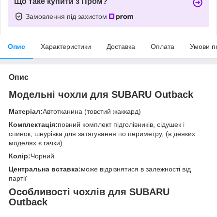
Що таке купити з Пром?
Замовлення під захистом
Опис
Характеристики
Доставка
Оплата
Умови п
Опис
Модельні чохли для SUBARU Outback
Матеріал:
Автотканина (товстий жаккард)
Комплектація:
повний комплект підголівників, сідушек і
спинок, шнурівка для затягування по периметру, (в деяких
моделях є гачки)
Колір:
Чорний
Центральна вставка:
може відрізнятися в залежності від
партії
Особливості чохлів для SUBARU
Outback