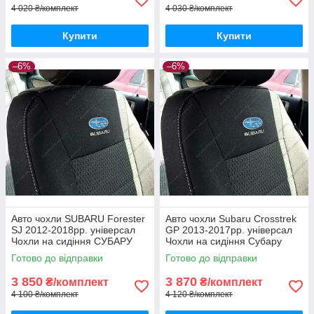
4 020 ₴/комплект
4 030 ₴/комплект
Купити
Купити
–6%
–6%
Авто чохли SUBARU Forester
Авто чохли Subaru Crosstrek
SJ 2012-2018рр. універсал
GP 2013-2017рр. універсал
Чохли на сидіння СУБАРУ
Чохли на сидіння Субару
Форестер СДжей 2012-2018
Кросстрек ГП 2013-2017
Готово до відправки
Готово до відправки
3 850
3 870
₴/комплект
₴/комплект
4 100 ₴/комплект
4 120 ₴/комплект