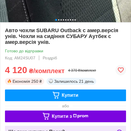
Авто чохли SUBARU Outback с амер.версія
унів. Чохли на сидіння СУБАРУ Аутбек с
амер.версія унів.
Готово до відправки
Код: AM24SU07
Роздріб
4 120
₴/комплект
4 370 ₴/комплект
Економія
250 ₴
Залишилось
21 день
Купити
або
Купити з