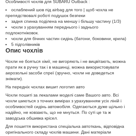
Особливості чохлів для SUBARU Outback :
ослаблений шов під airbag для того | щоб чохла не
препядствовалі роботі подушок безпеки
задня спинка поділена на меншу і більшу частину (1/3)
чохли з урахуванням переднього і заднього
подлокотніковок.
чохли для бічних частин сидінь (батони, боковини, крила)
5 підголівників
Опис чохлів
Чохли не бояться хімії, не вигоряють і не вицвітають, можна
прати як в ручну так і в машинці, можна використовувати
аерозольні засоби спреї (зручно, чохли не доведеться
знімати).
На передніх чохлах вишит логотип авто
Чохли пошиті за лекалами моделі саме Вашого авто. Всі
чохли шиються з точних вимірах з урахуванням усіх ліній і
особливостей сидінь автомобіля. Одягаються дуже щільно і
надійно, не ковзають, що не мнуться. По суті це та ж
заводська обшивка крісел.
Для пошиття використана спеціальна автоткань, відповідна
оригінального складу чохлів машини. Дані матеріали