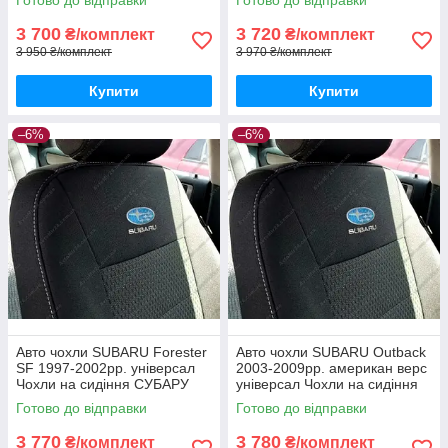
3 700
3 720
₴/комплект
₴/комплект
3 950 ₴/комплект
3 970 ₴/комплект
Купити
Купити
–6%
–6%
Авто чохли SUBARU Forester
Авто чохли SUBARU Outback
SF 1997-2002рр. універсал
2003-2009рр. американ верс
Чохли на сидіння СУБАРУ
універсал Чохли на сидіння
Форестер СФ 1997-2002
СУБАРУ Аутбек 2003-2009
Готово до відправки
Готово до відправки
3 770
3 780
₴/комплект
₴/комплект