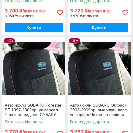
Готово до відправки
Готово до відправки
3 700
3 720
₴/комплект
₴/комплект
3 950 ₴/комплект
3 970 ₴/комплект
Купити
Купити
–6%
–6%
Авто чохли SUBARU Forester
Авто чохли SUBARU Outback
SF 1997-2002рр. універсал
2003-2009рр. американ верс
Чохли на сидіння СУБАРУ
універсал Чохли на сидіння
Форестер СФ 1997-2002
СУБАРУ Аутбек 2003-2009
Готово до відправки
Готово до відправки
3 770
3 780
₴/комплект
₴/комплект