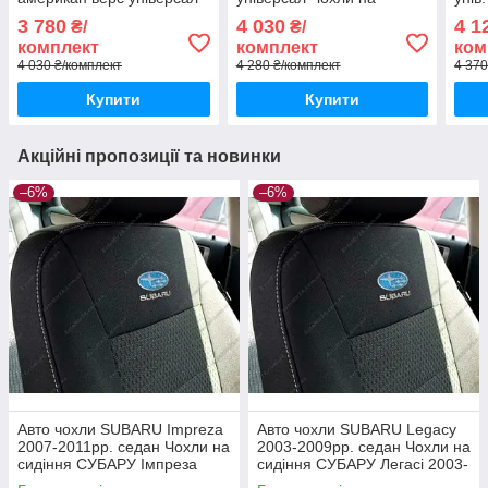
Чохли на сидіння СУБАРУ
сидіння СУБАРУ Аутбек
СУБА
3 780
4 030
4 1
₴/
₴/
Аутбек 2003-2009
2003-2009рр. універсал
амер
комплект
комплект
ком
4 030 ₴/комплект
4 280 ₴/комплект
4 370
Купити
Купити
Акційні пропозиції та новинки
–6%
–6%
Авто чохли SUBARU Impreza
Авто чохли SUBARU Legacy
2007-2011рр. седан Чохли на
2003-2009рр. седан Чохли на
сидіння СУБАРУ Імпреза
сидіння СУБАРУ Легаcі 2003-
2007-2011рр. седан
2009рр. седан