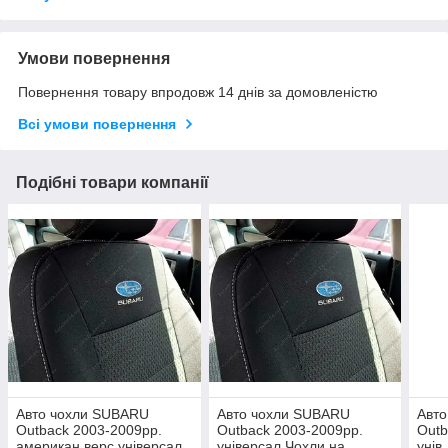
Умови повернення
Повернення товару впродовж 14 днів за домовленістю
Всі умови повернення
Подібні товари компанії
Авто чохли SUBARU
Авто чохли SUBARU
Авт
Outback 2003-2009рр.
Outback 2003-2009рр.
Outb
американ верс універсал
універсал Чохли на
унів