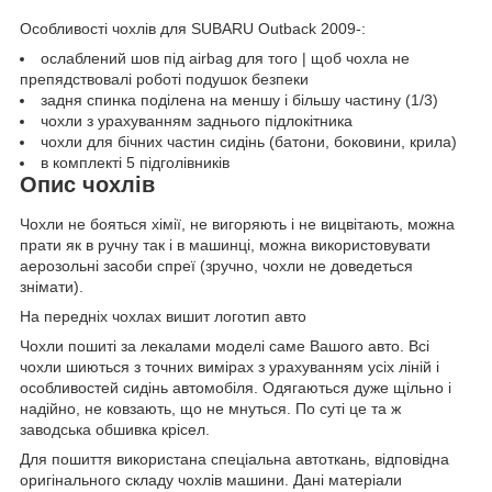
Особливості чохлів для SUBARU Outback 2009-:
ослаблений шов під airbag для того | щоб чохла не
препядствовалі роботі подушок безпеки
задня спинка поділена на меншу і більшу частину (1/3)
чохли з урахуванням заднього підлокітника
чохли для бічних частин сидінь (батони, боковини, крила)
в комплекті 5 підголівників
Опис чохлів
Чохли не бояться хімії, не вигоряють і не вицвітають, можна
прати як в ручну так і в машинці, можна використовувати
аерозольні засоби спреї (зручно, чохли не доведеться
знімати).
На передніх чохлах вишит логотип авто
Чохли пошиті за лекалами моделі саме Вашого авто. Всі
чохли шиються з точних вимірах з урахуванням усіх ліній і
особливостей сидінь автомобіля. Одягаються дуже щільно і
надійно, не ковзають, що не мнуться. По суті це та ж
заводська обшивка крісел.
Для пошиття використана спеціальна автоткань, відповідна
оригінального складу чохлів машини. Дані матеріали