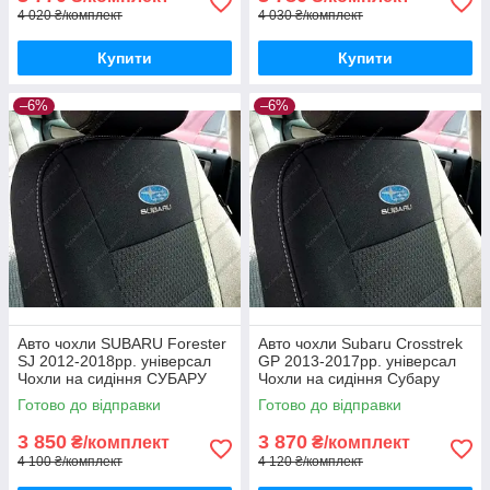
4 020 ₴/комплект
4 030 ₴/комплект
Купити
Купити
–6%
–6%
Авто чохли SUBARU Forester
Авто чохли Subaru Crosstrek
SJ 2012-2018рр. універсал
GP 2013-2017рр. універсал
Чохли на сидіння СУБАРУ
Чохли на сидіння Субару
Форестер СДжей 2012-2018
Кросстрек ГП 2013-2017
Готово до відправки
Готово до відправки
3 850
3 870
₴/комплект
₴/комплект
4 100 ₴/комплект
4 120 ₴/комплект