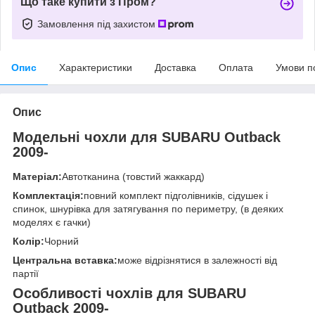
Що таке купити з Пром?
Замовлення під захистом
Опис
Характеристики
Доставка
Оплата
Умови п
Опис
Модельні чохли для SUBARU Outback
2009-
Матеріал:
Автотканина (товстий жаккард)
Комплектація:
повний комплект підголівників, сідушек і
спинок, шнурівка для затягування по периметру, (в деяких
моделях є гачки)
Колір:
Чорний
Центральна вставка:
може відрізнятися в залежності від
партії
Особливості чохлів для SUBARU
Outback 2009-