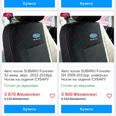
Купити
Купити
–6%
–6%
Авто чохли SUBARU Forester
Авто чохли SUBARU Forester
SJ амер. верс. 2012-2018рр.
SH 2008-2012рр. універсал
Чохли на сидіння СУБАРУ
Чохли на сидіння СУБАРУ
Форестер СДжей амер. верс.
Форестер Ш 2008-2012рр.
Готово до відправки
Готово до відправки
універсал
3 870
3 900
₴/комплект
₴/комплект
4 120 ₴/комплект
4 150 ₴/комплект
Купити
Купити