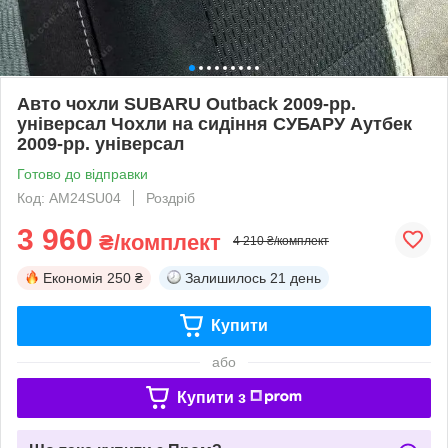
Авто чохли SUBARU Outback 2009-рр.
універсал Чохли на сидіння СУБАРУ Аутбек
2009-рр. універсал
Готово до відправки
Код: AM24SU04
Роздріб
3 960
₴/комплект
4 210 ₴/комплект
Економія
250 ₴
Залишилось
21 день
Купити
або
Купити з