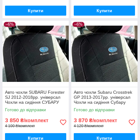
Купити
Купити
–6%
–6%
Авто чохли SUBARU Forester
Авто чохли Subaru Crosstrek
SJ 2012-2018рр. універсал
GP 2013-2017рр. універсал
Чохли на сидіння СУБАРУ
Чохли на сидіння Субару
Форестер СДжей 2012-2018
Кросстрек ГП 2013-2017
Готово до відправки
Готово до відправки
3 850
3 870
₴/комплект
₴/комплект
4 100 ₴/комплект
4 120 ₴/комплект
Купити
Купити