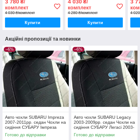
3 780
4 030
3 7
₴/
₴/
Аутбек 2003-2009
2003-2009рр. універсал
200
комплект
комплект
ком
4 030 ₴/комплект
4 280 ₴/комплект
4 020
Купити
Купити
Акційні пропозиції та новинки
–6%
–6%
Авто чохли SUBARU Impreza
Авто чохли SUBARU Legacy
2007-2011рр. седан Чохли на
2003-2009рр. седан Чохли на
сидіння СУБАРУ Імпреза
сидіння СУБАРУ Легаcі 2003-
2007-2011рр. седан
2009рр. седан
Готово до відправки
Готово до відправки