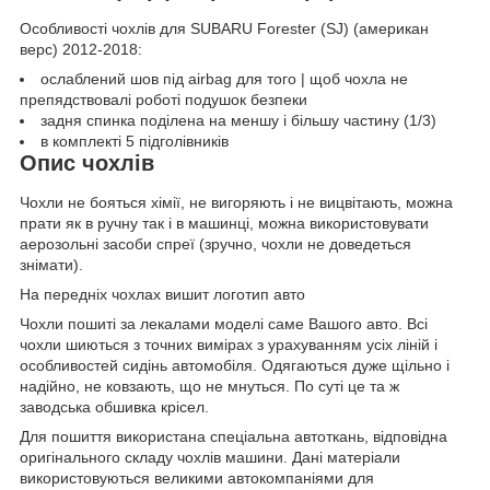
Особливості чохлів для SUBARU Forester (SJ) (американ
верс) 2012-2018:
ослаблений шов під airbag для того | щоб чохла не
препядствовалі роботі подушок безпеки
задня спинка поділена на меншу і більшу частину (1/3)
в комплекті 5 підголівників
Опис чохлів
Чохли не бояться хімії, не вигоряють і не вицвітають, можна
прати як в ручну так і в машинці, можна використовувати
аерозольні засоби спреї (зручно, чохли не доведеться
знімати).
На передніх чохлах вишит логотип авто
Чохли пошиті за лекалами моделі саме Вашого авто. Всі
чохли шиються з точних вимірах з урахуванням усіх ліній і
особливостей сидінь автомобіля. Одягаються дуже щільно і
надійно, не ковзають, що не мнуться. По суті це та ж
заводська обшивка крісел.
Для пошиття використана спеціальна автоткань, відповідна
оригінального складу чохлів машини. Дані матеріали
використовуються великими автокомпаніями для