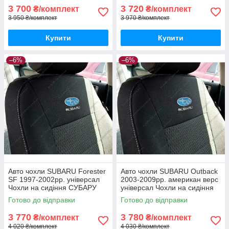
3 700
3 720
₴/комплект
₴/комплект
3 950 ₴/комплект
3 970 ₴/комплект
Купити
Купити
–6%
–6%
Авто чохли SUBARU Forester
Авто чохли SUBARU Outback
SF 1997-2002рр. універсал
2003-2009рр. американ верс
Чохли на сидіння СУБАРУ
універсал Чохли на сидіння
Форестер СФ 1997-2002
СУБАРУ Аутбек 2003-2009
Готово до відправки
Готово до відправки
3 770
3 780
₴/комплект
₴/комплект
4 020 ₴/комплект
4 030 ₴/комплект