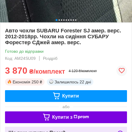
Авто чохли SUBARU Forester SJ амер. верс.
2012-2018рр. Чохли на сидіння СУБАРУ
Форестер СДжей амер. верс.
Готово до відправки
Код: AM24SU09
Роздріб
3 870
₴/комплект
4 120 ₴/комплект
Економія
250 ₴
Залишилось
22 дні
Купити
або
Купити з