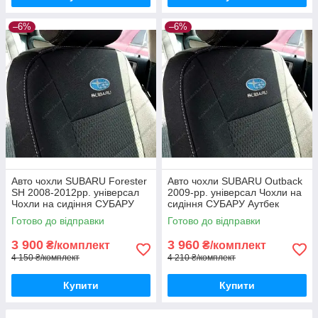
–6%
–6%
Авто чохли SUBARU Forester
Авто чохли SUBARU Outback
SH 2008-2012рр. універсал
2009-рр. універсал Чохли на
Чохли на сидіння СУБАРУ
сидіння СУБАРУ Аутбек
Форестер Ш 2008-2012рр.
2009-рр. універсал
Готово до відправки
Готово до відправки
універсал
3 900
3 960
₴/комплект
₴/комплект
4 150 ₴/комплект
4 210 ₴/комплект
Купити
Купити