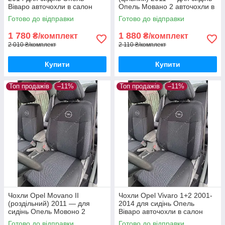
Віваро авточохли в салон
Опель Мовано 2 авточохли в
якість
салон якість
Готово до відправки
Готово до відправки
1 780
1 880
₴/комплект
₴/комплект
2 010 ₴/комплект
2 110 ₴/комплект
Купити
Купити
Топ продажів
–11%
Топ продажів
–11%
Чохли Opel Movano II
Чохли Opel Vivaro 1+2 2001-
(роздільний) 2011 — для
2014 для сидінь Опель
сидінь Опель Мовоно 2
Віваро авточохли в салон
авточохли в салон якість
якість
Готово до відправки
Готово до відправки