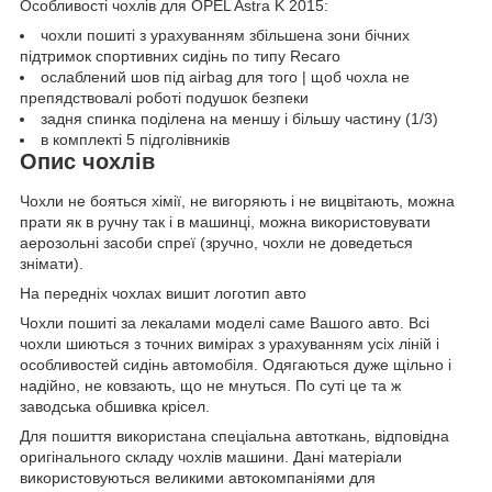
Особливості чохлів для OPEL Astra K 2015:
чохли пошиті з урахуванням збільшена зони бічних
підтримок спортивних сидінь по типу Recaro
ослаблений шов під airbag для того | щоб чохла не
препядствовалі роботі подушок безпеки
задня спинка поділена на меншу і більшу частину (1/3)
в комплекті 5 підголівників
Опис чохлів
Чохли не бояться хімії, не вигоряють і не вицвітають, можна
прати як в ручну так і в машинці, можна використовувати
аерозольні засоби спреї (зручно, чохли не доведеться
знімати).
На передніх чохлах вишит логотип авто
Чохли пошиті за лекалами моделі саме Вашого авто. Всі
чохли шиються з точних вимірах з урахуванням усіх ліній і
особливостей сидінь автомобіля. Одягаються дуже щільно і
надійно, не ковзають, що не мнуться. По суті це та ж
заводська обшивка крісел.
Для пошиття використана спеціальна автоткань, відповідна
оригінального складу чохлів машини. Дані матеріали
використовуються великими автокомпаніями для