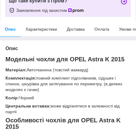
Що таке купити з Пром?
Замовлення під захистом
Опис
Характеристики
Доставка
Оплата
Умови п
Опис
Модельні чохли для OPEL Astra K 2015
Матеріал:
Автотканина (товстий жаккард)
Комплектація:
повний комплект підголівників, сідушек і
спинок, шнурівка для затягування по периметру, (в деяких
моделях є гачки)
Колір:
Чорний
Центральна вставка:
може відрізнятися в залежності від
партії
Особливості чохлів для OPEL Astra K
2015