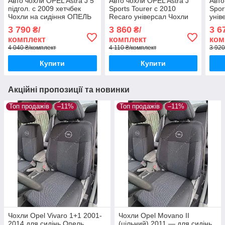
Авто чохли OPEL Astra J 5
Авто чохли OPEL Astra J
Авто
підгол. с 2009 хетчбек
Sports Tourer с 2010
Spor
Чохли на сидіння ОПЕЛЬ
Recaro універсал Чохли
унів
Астра Ж с 2009
на сидіння ОПЕЛЬ Астра
сиді
3 790
3 860
3 6
₴/
₴/
Ж Спортс Тоурер
Спор
комплект
комплект
ком
4 040 ₴/комплект
4 110 ₴/комплект
3 920
Купити
Купити
Акційні пропозиції та новинки
Топ продажів
–11%
Топ продажів
–11%
Чохли Opel Vivaro 1+1 2001-
Чохли Opel Movano II
2014 для сидінь Опель
(цільний) 2011 — для сидінь