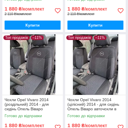
1 880
1 880
₴/комплект
₴/комплект
2 110 ₴/комплект
2 110 ₴/комплект
Купити
Купити
Топ продажів
–11%
Топ продажів
–11%
Чохли Opel Vivaro 2014
Чохли Opel Vivaro 2014
(роздільний) 2014 - для
(цілісний) 2014 - для сидінь
сидінь Опель Віваро
Опель Віваро авточохли в
авточохли в салон якість
салон якість
Готово до відправки
Готово до відправки
1 880
1 880
₴/комплект
₴/комплект