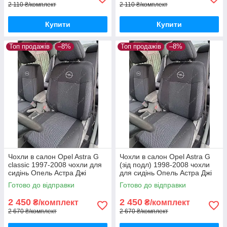
2 110 ₴/комплект
2 110 ₴/комплект
Купити
Купити
Топ продажів
–8%
Топ продажів
–8%
Чохли в салон Opel Astra G
Чохли в салон Opel Astra G
classic 1997-2008 чохли для
(зід подл) 1998-2008 чохли
сидінь Опель Астра Джі
для сидінь Опель Астра Джі
классік авто чохли Opel Astra
авто чохли Opel Astra G
Готово до відправки
Готово до відправки
G
2 450
2 450
₴/комплект
₴/комплект
2 670 ₴/комплект
2 670 ₴/комплект