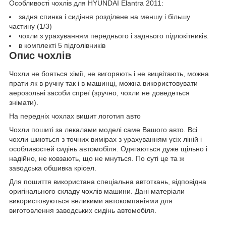
Особливості чохлів для HYUNDAI Elantra 2011:
задня спинка і сидіння розділене на меншу і більшу
частину (1/3)
чохли з урахуванням переднього і заднього підлокітників.
в комплекті 5 підголівників
Опис чохлів
Чохли не бояться хімії, не вигоряють і не вицвітають, можна
прати як в ручну так і в машинці, можна використовувати
аерозольні засоби спреї (зручно, чохли не доведеться
знімати).
На передніх чохлах вишит логотип авто
Чохли пошиті за лекалами моделі саме Вашого авто. Всі
чохли шиються з точних вимірах з урахуванням усіх ліній і
особливостей сидінь автомобіля. Одягаються дуже щільно і
надійно, не ковзають, що не мнуться. По суті це та ж
заводська обшивка крісел.
Для пошиття використана спеціальна автоткань, відповідна
оригінального складу чохлів машини. Дані матеріали
використовуються великими автокомпаніями для
виготовлення заводських сидінь автомобіля.