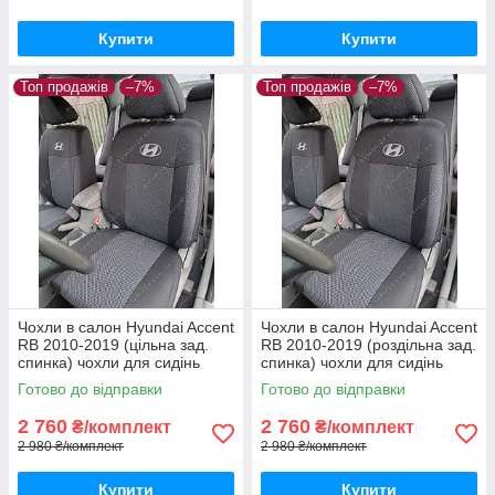
Купити
Купити
Топ продажів
–7%
Топ продажів
–7%
Чохли в салон Hyundai Accent
Чохли в салон Hyundai Accent
RB 2010-2019 (цільна зад.
RB 2010-2019 (роздільна зад.
спинка) чохли для сидінь
спинка) чохли для сидінь
Хундаі Акцент авто чохли
Хундаі Акцент авто чохли
Готово до відправки
Готово до відправки
Hyundai Accent RB
Hyundai Accent RB
2 760
2 760
₴/комплект
₴/комплект
2 980 ₴/комплект
2 980 ₴/комплект
Купити
Купити