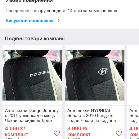
Умови повернення
Повернення товару впродовж 14 днів за домовленістю
Всі умови повернення
Подібні товари компанії
Авто чохли Dodge Journey
Авто чохли HYUNDAI
Авто
с 2011 універсал 5 місць
Sonata с 2010 5 підгол
Sona
Чохли на сидіння Додж
седан Чохли на сидіння
сид
Джорні
ХЮНДАЙ Соната с 2010
с
4 060
3 990
4 0
₴/
₴/
комплект
комплект
ком