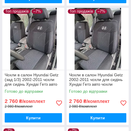
Топ продажів
–7%
Топ продажів
–7%
Чохли в салон Hyundai Getz
Чохли в салон Hyundai Getz
(зад 1/3) 2002-2011 чохли
2002-2011 чохли для сидінь
для сидінь Хундаі Гетз авто
Хундаі Гетз авто чохли
чохли Hyundai Getz
Hyundai Getz
Готово до відправки
Готово до відправки
2 760
2 760
₴/комплект
₴/комплект
2 980 ₴/комплект
2 980 ₴/комплект
Купити
Купити
–7%
–7%