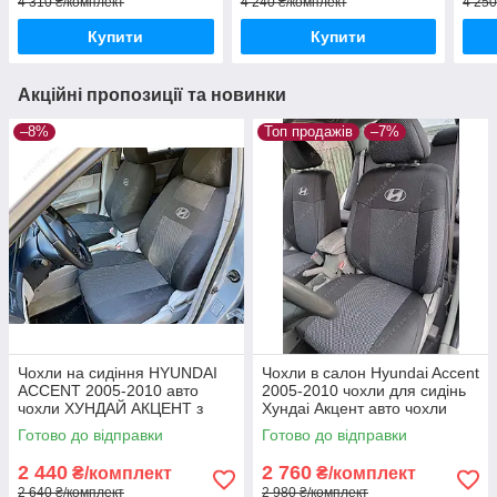
4 310 ₴/комплект
4 240 ₴/комплект
4 250
Купити
Купити
Акційні пропозиції та новинки
–8%
Топ продажів
–7%
Чохли на сидіння HYUNDAI
Чохли в салон Hyundai Accent
ACCENT 2005-2010 авто
2005-2010 чохли для сидінь
чохли ХУНДАЙ АКЦЕНТ з
Хундаі Акцент авто чохли
2005 по 2010
Hyundai Accent
Готово до відправки
Готово до відправки
2 440
2 760
₴/комплект
₴/комплект
2 640 ₴/комплект
2 980 ₴/комплект