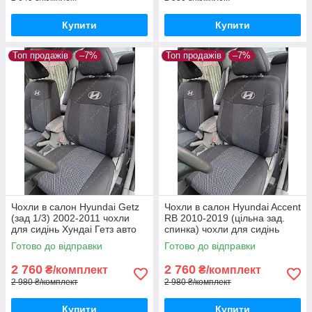
Купити
Купити
Топ продажів
–7%
Топ продажів
–7%
Чохли в салон Hyundai Getz
Чохли в салон Hyundai Accent
(зад 1/3) 2002-2011 чохли
RB 2010-2019 (цільна зад.
для сидінь Хундаі Гетз авто
спинка) чохли для сидінь
чохли Hyundai Getz
Хундаі Акцент авто чохли
Готово до відправки
Готово до відправки
Hyundai Accent RB
2 760
2 760
₴/комплект
₴/комплект
2 980 ₴/комплект
2 980 ₴/комплект
Купити
Купити