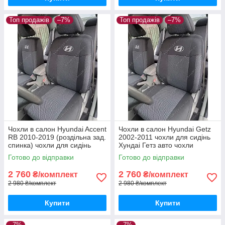
Топ продажів
–7%
Топ продажів
–7%
Чохли в салон Hyundai Accent
Чохли в салон Hyundai Getz
RB 2010-2019 (роздільна зад.
2002-2011 чохли для сидінь
спинка) чохли для сидінь
Хундаі Гетз авто чохли
Хундаі Акцент авто чохли
Hyundai Getz
Готово до відправки
Готово до відправки
Hyundai Accent RB
2 760
2 760
₴/комплект
₴/комплект
2 980 ₴/комплект
2 980 ₴/комплект
Купити
Купити
–7%
–7%