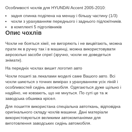
Особливості чохлів для HYUNDAI Accent 2005-2010:
задня спинка поділена на меншу і більшу частину (1/3)
чохли з урахуванням переднього і заднього підлокітників.
в комплекті 5 підголівників
Опис чохлів
Чохли не бояться хімії, не вигоряють і не вицвітають, можна
прати як в ручну так і в машинці, можна використовувати
аерозольні засоби спреї (зручно, чохли не доведеться
знімати).
На передніх чохлах вишит логотип авто
Чохли пошиті за лекалами моделі саме Вашого авто. Всі
чохли шиються з точних вимірах з урахуванням усіх ліній і
особливостей сидінь автомобіля. Одягаються дуже щільно і
надійно, не ковзають, що не мнуться. По суті це та ж
заводська обшивка крісел.
Для пошиття використана спеціальна автоткань, відповідна
оригінального складу чохлів машини. Дані матеріали
використовуються великими автокомпаніями для
виготовлення заводських сидінь автомобіля.