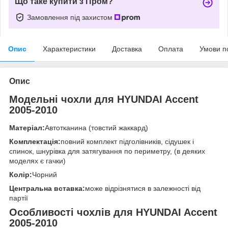
Що таке купити з Пром?
Замовлення під захистом
Опис
Характеристики
Доставка
Оплата
Умови п
Опис
Модельні чохли для HYUNDAI Accent
2005-2010
Матеріал:
Автотканина (товстий жаккард)
Комплектація:
повний комплект підголівників, сідушек і
спинок, шнурівка для затягування по периметру, (в деяких
моделях є гачки)
Колір:
Чорний
Центральна вставка:
може відрізнятися в залежності від
партії
Особливості чохлів для HYUNDAI Accent
2005-2010