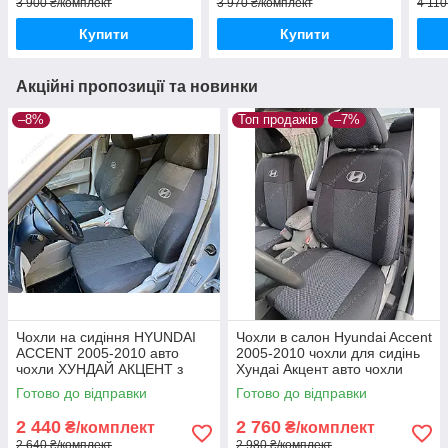
3 900 ₴/комплект
3 970 ₴/комплект
4 110
Купити
Купити
Акційні пропозиції та новинки
–8%
Топ продажів
–7%
Чохли на сидіння HYUNDAI
Чохли в салон Hyundai Accent
ACCENT 2005-2010 авто
2005-2010 чохли для сидінь
чохли ХУНДАЙ АКЦЕНТ з
Хундаі Акцент авто чохли
2005 по 2010
Hyundai Accent
Готово до відправки
Готово до відправки
2 440
2 760
₴/комплект
₴/комплект
2 640 ₴/комплект
2 980 ₴/комплект