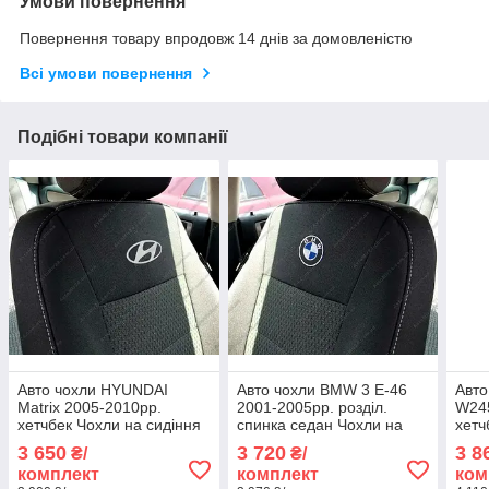
Умови повернення
Повернення товару впродовж 14 днів за домовленістю
Всі умови повернення
Подібні товари компанії
Авто чохли HYUNDAI
Авто чохли BMW 3 E-46
Авт
Matrix 2005-2010рр.
2001-2005рр. розділ.
W245
хетчбек Чохли на сидіння
спинка седан Чохли на
хетч
ХЮНДАЙ Матрікс 2005-
сидіння БМW 3 Е-46
МЕР
3 650
3 720
3 8
₴/
₴/
2010рр.
2010
комплект
комплект
ком