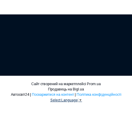
Сайт створений на маркетплейсі
Prom.ua
Продавець на Bigl.ua
Автосвіт24 |
Поскаржитися на контент
|
Політика конфіденційності
Select Language
▼