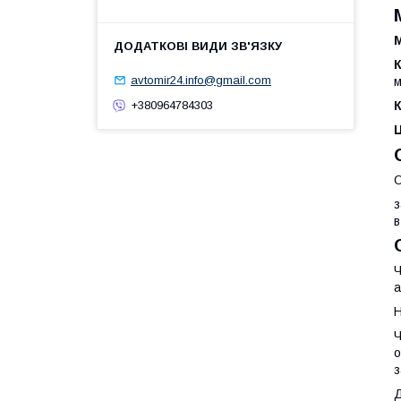
М
avtomir24.info@gmail.com
м
К
+380964784303
О
з
в
Ч
а
Н
Ч
о
з
Д