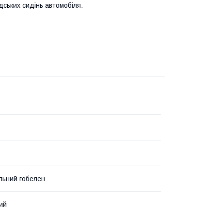
ських сидінь автомобіля.
льний гобелен
ий