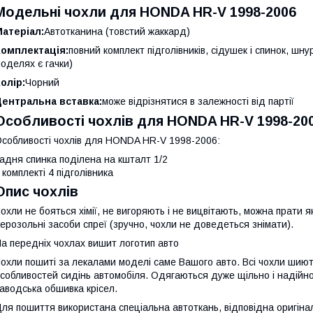
Модельні чохли для HONDA HR-V 1998-2006
атеріал:
Автотканина (товстий жаккард)
Комплектація:
повний комплект підголівників, сідушек і спинок, шн
оделях є гачки)
олір:
Чорний
Центральна вставка:
може відрізнятися в залежності від партії
Особливості чохлів для HONDA HR-V 1998-20
собливості чохлів для HONDA HR-V 1998-2006:
адня спинка поділена на кшталт 1/2
 комплекті 4 підголівника
Опис чохлів
охли не бояться хімії, не вигоряють і не вицвітають, можна прати я
ерозольні засоби спреї (зручно, чохли не доведеться знімати).
а передніх чохлах вишит логотип авто
охли пошиті за лекалами моделі саме Вашого авто. Всі чохли шиютьс
собливостей сидінь автомобіля. Одягаються дуже щільно і надійно,
аводська обшивка крісел.
ля пошиття використана спеціальна автоткань, відповідна оригіна