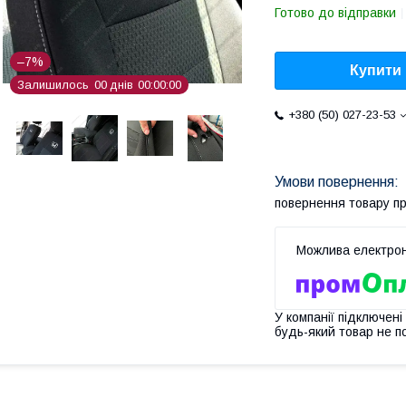
Готово до відправки
–7%
Купити
Залишилось
0
0
днів
0
0
0
0
0
0
+380 (50) 027-23-53
повернення товару п
У компанії підключені
будь-який товар не п