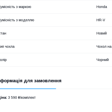
умісність з маркою
Honda
умісність з моделлю
HR-V
Стан
Новий
ип чохла
Чохол на
олір
Чорний
нформація для замовлення
іна:
3 590 ₴/комплект