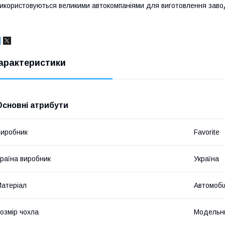
икористовуються великими автокомпаніями для виготовлення завод
арактеристики
Основні атрибути
иробник
Favorite
раїна виробник
Україна
атеріал
Автомобі
озмір чохла
Модельн