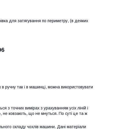
урівка для затягування по периметру, (в деяких
06
к в ручну так і в машинці, можна використовувати
я з точних вимірах з урахуванням усіх ліній і
 не ковзають, що не мнуться. По суті це та ж
льного складу чохлів машини. Дані матеріали