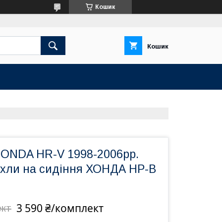
Кошик
Кошик
HONDA HR-V 1998-2006рр.
охли на сидіння ХОНДА HР-В
3 590 ₴/комплект
ект