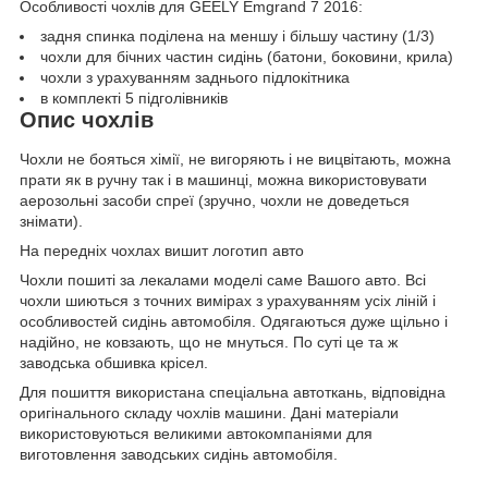
Особливості чохлів для GEELY Emgrand 7 2016:
задня спинка поділена на меншу і більшу частину (1/3)
чохли для бічних частин сидінь (батони, боковини, крила)
чохли з урахуванням заднього підлокітника
в комплекті 5 підголівників
Опис чохлів
Чохли не бояться хімії, не вигоряють і не вицвітають, можна
прати як в ручну так і в машинці, можна використовувати
аерозольні засоби спреї (зручно, чохли не доведеться
знімати).
На передніх чохлах вишит логотип авто
Чохли пошиті за лекалами моделі саме Вашого авто. Всі
чохли шиються з точних вимірах з урахуванням усіх ліній і
особливостей сидінь автомобіля. Одягаються дуже щільно і
надійно, не ковзають, що не мнуться. По суті це та ж
заводська обшивка крісел.
Для пошиття використана спеціальна автоткань, відповідна
оригінального складу чохлів машини. Дані матеріали
використовуються великими автокомпаніями для
виготовлення заводських сидінь автомобіля.