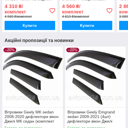
РЕНО Лоджи с 2016
Чохли на сидіння РЕНО
Емгр
4 310
4 560
2 8
₴/
₴/
Лоджи с 2016
EMG
комплект
комплект
ком
4 560 ₴/комплект
4 810 ₴/комплект
3 080
Купити
Купити
Акційні пропозиції та новинки
–20%
–20%
Вітровики Geely MK sedan
Вітровики Geely Emgrand
2008-2020 дефлектори вікон
sedan 2009-2021 (4шт)
Джилі МК седан (комплект
дефлектори вікон Джилі
4шт)
Емгранд седан 2009-2021
Готово до відправки
Готово до відправки