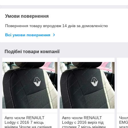
Умови повернення
Повернення товару впродовж 14 днів за домовленістю
Всі умови повернення
Подібні товари компанії
Авто чохли RENAULT
Авто чохли RENAULT
Чохл
Lodgy с 2016 7 місць
Lodgy с 2016 виріз під
EMG
мінівен Чохли на сидіння
столики 7 місць мінівен
чохл