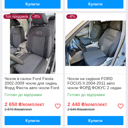
Купити
Купити
Топ продажів
–8%
–8%
Чохли в салон Ford Fiesta
Чохли на сидіння FORD
2002-2009 чохли для сидінь
FOCUS II 2004-2011 авто
Форд Фіеста авто чохли Ford
чохли ФОРД ФОКУС 2 седан
Fiesta
хетчбек універсал
Готово до відправки
Готово до відправки
2 650
2 440
₴/комплект
₴/комплект
2 870 ₴/комплект
2 640 ₴/комплект
Купити
Купити