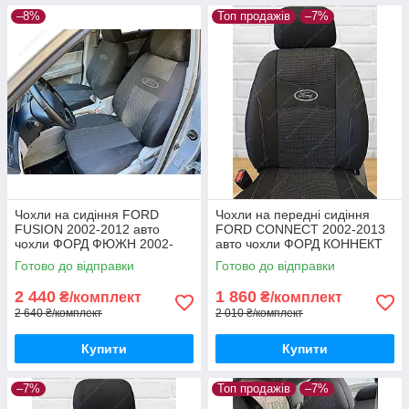
–8%
Топ продажів
–7%
Чохли на сидіння FORD
Чохли на передні сидіння
FUSION 2002-2012 авто
FORD CONNECT 2002-2013
чохли ФОРД ФЮЖН 2002-
авто чохли ФОРД КОННЕКТ
2012
(передні, без столиків)
Готово до відправки
Готово до відправки
2 440
1 860
₴/комплект
₴/комплект
2 640 ₴/комплект
2 010 ₴/комплект
Купити
Купити
–7%
Топ продажів
–7%