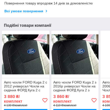
Повернення товару впродовж 14 днів за домовленістю
Всі умови повернення
Подібні товари компанії
Авто чохли FORD Kuga 2 с
Авто чохли FORD Kuga 2 з
Авт
2012 універсал Чохли на
2016р універсал Чохли на
2006
сидіння ФОРД Куга 2 с
сидіння ФОРД Куга 2 з
Чохл
2012
2016р
207 
3 880
3 860
3 8
₴/
₴/
комплект
комплект
ком
4 130 ₴/комплект
4 110 ₴/комплект
4 100