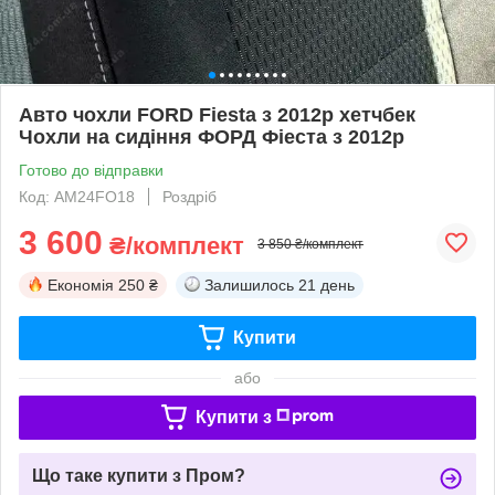
Авто чохли FORD Fiesta з 2012р хетчбек
Чохли на сидіння ФОРД Фіеста з 2012р
Готово до відправки
Код: AM24FO18
Роздріб
3 600
₴/комплект
3 850 ₴/комплект
Економія
250 ₴
Залишилось
21 день
Купити
або
Купити з
Що таке купити з Пром?