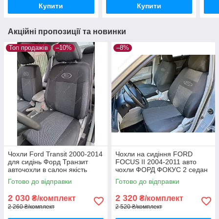
Купити
Купити
Акційні пропозиції та новинки
Топ продажів
–10%
–8%
Чохли Ford Transit 2000-2014
Чохли на сидіння FORD
для сидінь Форд Транзит
FOCUS II 2004-2011 авто
авточохли в салон якість
чохли ФОРД ФОКУС 2 седан
хетчбек універсал
Готово до відправки
Готово до відправки
2 030
2 320
₴/комплект
₴/комплект
2 260 ₴/комплект
2 520 ₴/комплект