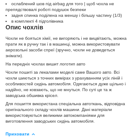
ослаблений шов під airbag для того | щоб чохла не
препядствовалі роботі подушок безпеки
задня спинка поділена на меншу і більшу частину (1/3)
в комплекті 4 підголівника
Опис чохлів
Чохли не бояться хімії, не вигоряють і не вицвітають, можна
прати як в ручну так і в машинці, можна використовувати
аерозольні засоби спреї (зручно, чохли не доведеться
знімати).
На передніх чохлах вишит логотип авто
Чохли пошиті за лекалами моделі саме Вашого авто. Всі
чохли шиються з точних вимірах з урахуванням усіх ліній і
особливостей сидінь автомобіля. Одягаються дуже щільно і
надійно, не ковзають, що не мнуться. По суті це та ж
заводська обшивка крісел.
Для пошиття використана спеціальна автоткань, відповідна
оригінального складу чохлів машини. Дані матеріали
використовуються великими автокомпаніями для
виготовлення заводських сидінь автомобіля.
Приховати