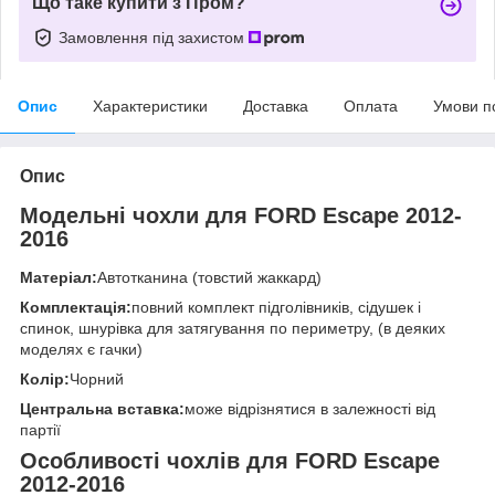
Що таке купити з Пром?
Замовлення під захистом
Опис
Характеристики
Доставка
Оплата
Умови п
Опис
Модельні чохли для FORD Escape 2012-
2016
Матеріал:
Автотканина (товстий жаккард)
Комплектація:
повний комплект підголівників, сідушек і
спинок, шнурівка для затягування по периметру, (в деяких
моделях є гачки)
Колір:
Чорний
Центральна вставка:
може відрізнятися в залежності від
партії
Особливості чохлів для FORD Escape
2012-2016