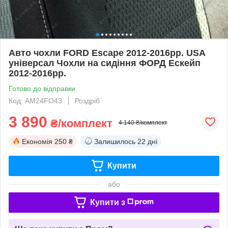
Авто чохли FORD Escape 2012-2016рр. USA
універсал Чохли на сидіння ФОРД Ескейп
2012-2016рр.
Готово до відправки
Код: AM24FO43
Роздріб
3 890
₴/комплект
4 140 ₴/комплект
Економія
250 ₴
Залишилось
22 дні
Купити
або
Купити з