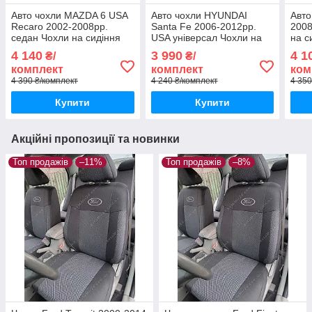
Авто чохли MAZDA 6 USA
Авто чохли HYUNDAI
Авто
Recaro 2002-2008рр.
Santa Fe 2006-2012рр.
2008
седан Чохли на сидіння
USA універсал Чохли на
на с
МАЗДА 6 2002-2008рр.
сидіння ХЮНДАЙ Санта
4 140
3 990
4 1
₴/
₴/
США седан
Фе 2006-2012рр.
комплект
комплект
ком
4 390 ₴/комплект
4 240 ₴/комплект
4 350
Купити
Купити
Акційні пропозиції та новинки
Топ продажів
–11%
Топ продажів
–8%