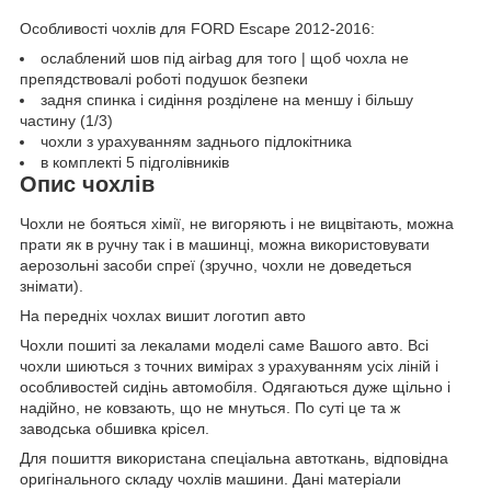
Особливості чохлів для FORD Escape 2012-2016:
ослаблений шов під airbag для того | щоб чохла не
препядствовалі роботі подушок безпеки
задня спинка і сидіння розділене на меншу і більшу
частину (1/3)
чохли з урахуванням заднього підлокітника
в комплекті 5 підголівників
Опис чохлів
Чохли не бояться хімії, не вигоряють і не вицвітають, можна
прати як в ручну так і в машинці, можна використовувати
аерозольні засоби спреї (зручно, чохли не доведеться
знімати).
На передніх чохлах вишит логотип авто
Чохли пошиті за лекалами моделі саме Вашого авто. Всі
чохли шиються з точних вимірах з урахуванням усіх ліній і
особливостей сидінь автомобіля. Одягаються дуже щільно і
надійно, не ковзають, що не мнуться. По суті це та ж
заводська обшивка крісел.
Для пошиття використана спеціальна автоткань, відповідна
оригінального складу чохлів машини. Дані матеріали