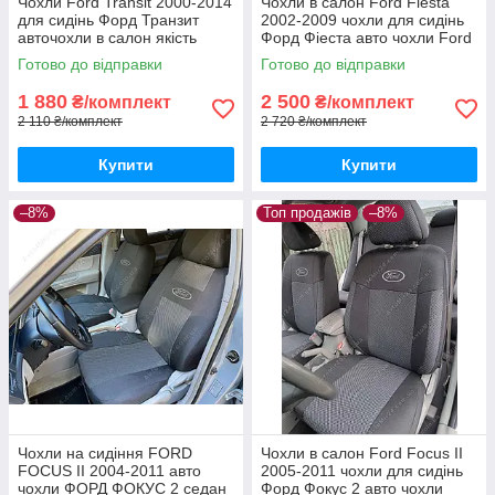
Чохли Ford Transit 2000-2014
Чохли в салон Ford Fiesta
для сидінь Форд Транзит
2002-2009 чохли для сидінь
авточохли в салон якість
Форд Фіеста авто чохли Ford
Fiesta
Готово до відправки
Готово до відправки
1 880
2 500
₴/комплект
₴/комплект
2 110 ₴/комплект
2 720 ₴/комплект
Купити
Купити
–8%
Топ продажів
–8%
Чохли на сидіння FORD
Чохли в салон Ford Focus II
FOCUS II 2004-2011 авто
2005-2011 чохли для сидінь
чохли ФОРД ФОКУС 2 седан
Форд Фокус 2 авто чохли