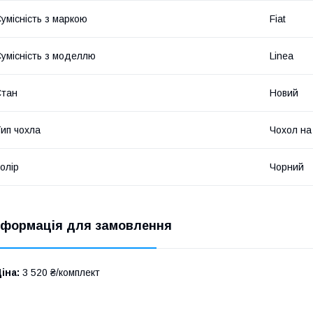
умісність з маркою
Fiat
умісність з моделлю
Linea
Стан
Новий
ип чохла
Чохол на
олір
Чорний
нформація для замовлення
іна:
3 520 ₴/комплект