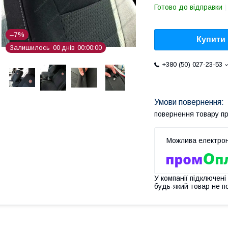
Готово до відправки
–7%
Купити
Залишилось
0
0
днів
0
0
0
0
0
0
+380 (50) 027-23-53
повернення товару п
У компанії підключені
будь-який товар не п