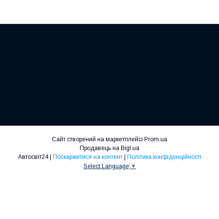
Сайт створений на маркетплейсі
Prom.ua
Продавець на Bigl.ua
Автосвіт24 |
Поскаржитися на контент
|
Політика конфіденційності
Select Language
▼