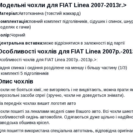
Модельні чохли для FIAT Linea 2007-2013г.>
атеріал:
Автотканина (товстий жаккард)
Комплектація:
повний комплект підголівників, сідушек і спинок, шн
оделях є гачки)
олір:
Чорний
Центральна вставка:
може відрізнятися в залежності від партії
Особливості чохлів для FIAT Linea 2007р.-201
собливості чохлів для FIAT Linea 2007р.-2013р.>:
адня спинка і сидіння розділене на меншу і більшу частину (1/3)
 комплекті 5 підголівників
Опис чохлів
охли не бояться хімії, не вигоряють і не вицвітають, можна прати я
ерозольні засоби спреї (зручно, чохли не доведеться знімати).
а передніх чохлах вишит логотип авто
охли пошиті за лекалами моделі саме Вашого авто. Всі чохли шиютьс
собливостей сидінь автомобіля. Одягаються дуже щільно і надійно,
аводська обшивка крісел.
ля пошиття використана спеціальна автоткань, відповідна оригіна