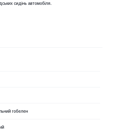
ських сидінь автомобіля.
льний гобелен
ий