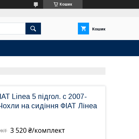
Кошик
Кошик
AT Linea 5 підгол. с 2007-
Чохли на сидіння ФІАТ Лінеа
3 520 ₴/комплект
ект