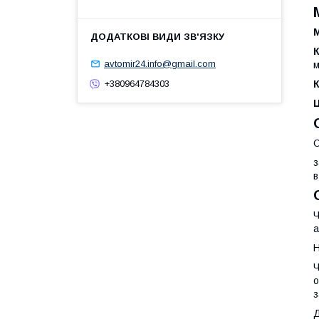
М
avtomir24.info@gmail.com
м
К
+380964784303
О
з
в
Ч
а
Н
Ч
о
з
Д