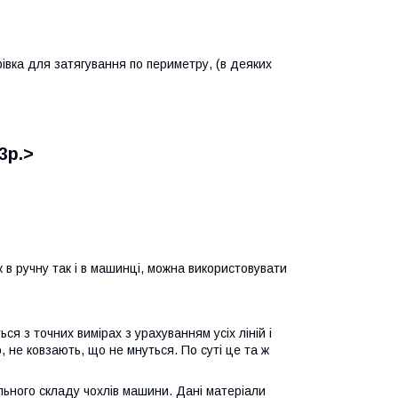
урівка для затягування по периметру, (в деяких
3р.>
к в ручну так і в машинці, можна використовувати
я з точних вимірах з урахуванням усіх ліній і
 не ковзають, що не мнуться. По суті це та ж
льного складу чохлів машини. Дані матеріали