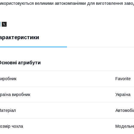
икористовуються великими автокомпаніями для виготовлення завод
арактеристики
Основні атрибути
иробник
Favorite
раїна виробник
Україна
атеріал
Автомобі
озмір чохла
Модельн