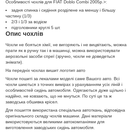
Особливості чохлів для FIAT Doblo Combi 2005р.>:
задня спинка і сидіння розділене на меншу і більшу
частину (1/3)
2/3 і 1/3 за водієм
підголовники круглі 5 шт.
Опис чохлів
Чохли не бояться хімії, не вигоряють і не вицвітають, можна
прати як в ручну так і в машинці, можна використовувати
аерозольні засоби спреї (зручно, чохли не доведеться
знімати).
На передніх чохлах вишит логотип авто
Чохли пошиті за лекалами моделі саме Вашого авто. Всі
чохли шиються з точних вимірах з урахуванням усіх ліній і
особливостей сидінь автомобіля. Одягаються дуже щільно і
надійно, не ковзають, що не мнуться. По суті це та ж
заводська обшивка крісел.
Для пошиття використана спеціальна автоткань, відповідна
оригінального складу чохлів машини. Дані матеріали
використовуються великими автокомпаніями для
виготовлення заводських сидінь автомобіля.