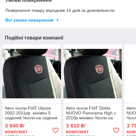
Умови повернення
Повернення товару впродовж 14 днів за домовленістю
Всі умови повернення
Подібні товари компанії
Авто чохли FIAT Ulysse
Авто чохли FIAT Doblo
Авто
2002-2011рр. мінівен 5
NUOVO Panorama High з
NUOV
сидений Чохли на сидіння
2010р мінівен Чохли на
Чохл
ФІАТ Юліссе 2002-2011рр.
сидіння ФІАТ Добло Нуво
Добл
3 940
3 610
3 7
₴/
₴/
Панорама
комплект
комплект
ком