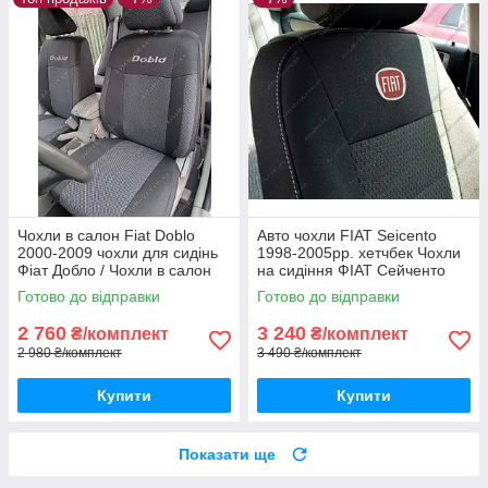
Чохли в салон Fiat Doblo
Авто чохли FIAT Seicento
2000-2009 чохли для сидінь
1998-2005рр. хетчбек Чохли
Фіат Добло / Чохли в салон
на сидіння ФІАТ Сейченто
Фіат Добло / авто чохли Fiat
1998-2005рр.
Готово до відправки
Готово до відправки
Doblo
2 760
3 240
₴/комплект
₴/комплект
2 980 ₴/комплект
3 490 ₴/комплект
Купити
Купити
Показати ще