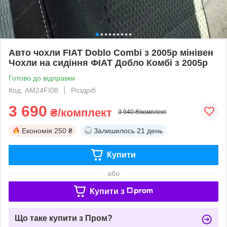
Авто чохли FIAT Doblo Combi з 2005р мінівен
Чохли на сидіння ФІАТ Добло Комбі з 2005р
Готово до відправки
Код: AM24FI08
Роздріб
3 690
₴/комплект
3 940 ₴/комплект
Економія
250 ₴
Залишилось
21 день
Купити
або
Купити з
Що таке купити з Пром?