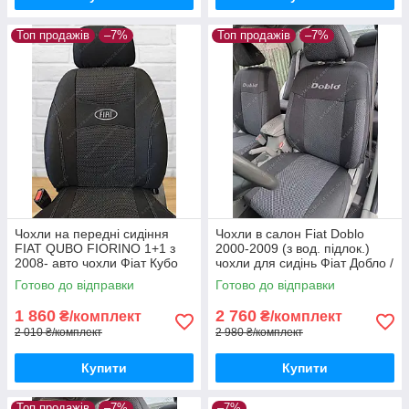
Топ продажів
–7%
Топ продажів
–7%
Чохли на передні сидіння
Чохли в салон Fiat Doblo
FIAT QUBO FIORINO 1+1 з
2000-2009 (з вод. підлок.)
2008- авто чохли Фіат Кубо
чохли для сидінь Фіат Добло /
Фіоріно після 2008 (передні)
Чохли в салон Фіат Добло /
Готово до відправки
Готово до відправки
авто чохли Fiat Doblo
1 860
2 760
₴/комплект
₴/комплект
2 010 ₴/комплект
2 980 ₴/комплект
Купити
Купити
Топ продажів
–7%
–7%