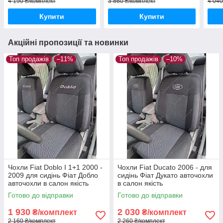
4 190 ₴/комплект
3 860 ₴/комплект
4 040
Купити
Купити
Акційні пропозиції та новинки
Топ продажів
–11%
Топ продажів
–10%
Чохли Fiat Doblo I 1+1 2000 -
Чохли Fiat Ducato 2006 - для
2009 для сидінь Фіат Добло
сидінь Фіат Дукато авточохли
авточохли в салон якість
в салон якість
Готово до відправки
Готово до відправки
1 930
2 030
₴/комплект
₴/комплект
2 160 ₴/комплект
2 260 ₴/комплект