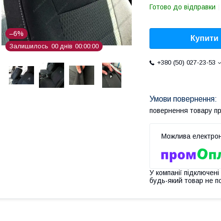
Готово до відправки
–6%
Купити
Залишилось
0
0
днів
0
0
0
0
0
0
+380 (50) 027-23-53
повернення товару п
У компанії підключені
будь-який товар не п