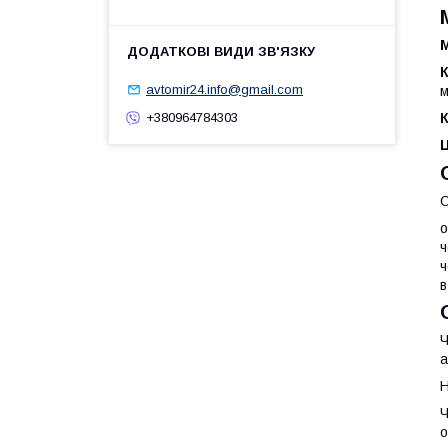
М
avtomir24.info@gmail.com
м
К
+380964784303
О
о
ч
ч
в
Ч
а
Н
Ч
о