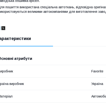
аводська обшивка крісел.
ля пошиття використана спеціальна автоткань, відповідна оригіна
икористовуються великими автокомпаніями для виготовлення завод
арактеристики
Основні атрибути
иробник
Favorite
раїна виробник
Україна
атеріал
Автомобі