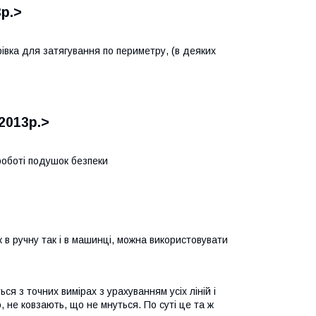
р.>
урівка для затягування по периметру, (в деяких
2013р.>
роботі подушок безпеки
к в ручну так і в машинці, можна використовувати
я з точних вимірах з урахуванням усіх ліній і
 не ковзають, що не мнуться. По суті це та ж