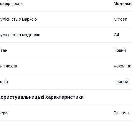
озмір чохла
Модельн
умісність з маркою
Citroen
умісність з моделлю
C4
Стан
Новий
ип чохла
Чохол на
олір
Чорний
Користувальницькі характеристики
ерія
Picasso