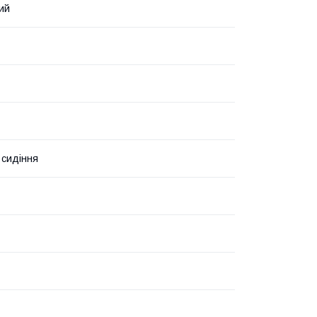
ий
 сидіння