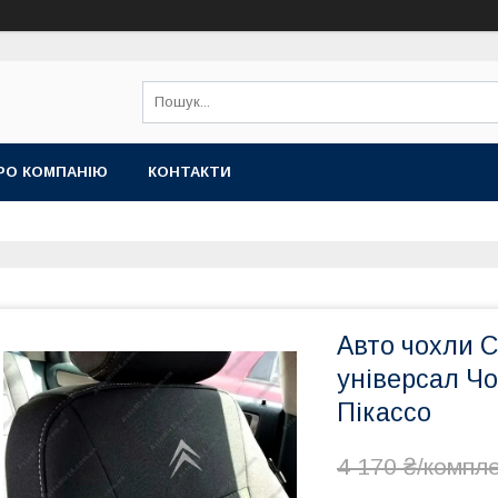
РО КОМПАНІЮ
КОНТАКТИ
Авто чохли C
універсал Ч
Пікассо
4 170 ₴/компл