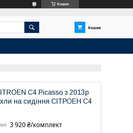
Кошик
Кошик
ITROEN C4 Picasso з 2013р
охли на сидіння СІТРОЕН С4
3 920 ₴/комплект
ект