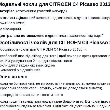
Модельні чохли для CITROEN C4 Picasso 2013
атеріал:
Автотканина (товстий жаккард)
Комплектація:
повний комплект підголівників, сідушек і спинок, шн
оделях є гачки)
олір:
Чорний
Центральна вставка:
може відрізнятися в залежності від партії
Особливості чохлів для CITROEN C4 Picasso 
собливості чохлів для CITROEN C4 Picasso 2013р.>:
слаблений шов під airbag для того | щоб чохла не препядствовалі 
охли з урахуванням 2 передніх підлокітників
охли для 3 задніх окремих сидінь
 комплекті 5 підголівників
Опис чохлів
охли не бояться хімії, не вигоряють і не вицвітають, можна прати я
ерозольні засоби спреї (зручно, чохли не доведеться знімати).
а передніх чохлах вишит логотип авто
охли пошиті за лекалами моделі саме Вашого авто. Всі чохли шиютьс
собливостей сидінь автомобіля. Одягаються дуже щільно і надійно,