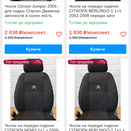
Чохли Citroen Jumper 2006 -
Чохли на передні сидіння
для сидінь Сітроен Джампер
CITROEN BERLINGO 1 1+1
авточохли в салон якість
2002-2008 передні авто
чохли Сітроен Берлінго 2002-
Готово до відправки
Готово до відправки
2008
2 030
1 830
₴/комплект
₴/комплект
2 260 ₴/комплект
1 980 ₴/комплект
Купити
Купити
Топ продажів
–7%
Топ продажів
–7%
Чохли на передні сидіння
Чохли на передні сидіння
CITROEN NEMO 1+1 з 2008-
CITROEN BERLINGO 2 1+1 з