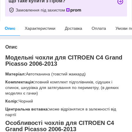
Що таке купити з Пром?
Замовлення під захистом
Опис
Характеристики
Доставка
Оплата
Умови п
Опис
Модельні чохли для CITROEN C4 Grand
Picasso 2006-2013
Матеріал:
Автотканина (товстий жаккард)
Комплектація:
повний комплект підголівників, сідушек і
спинок, шнурівка для затягування по периметру, (в деяких
моделях є гачки)
Колір:
Чорний
Центральна вставка:
може відрізнятися в залежності від
партії
Особливості чохлів для CITROEN C4
Grand Picasso 2006-2013