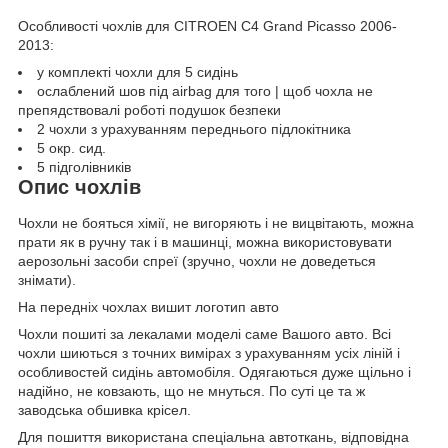
Особливості чохлів для CITROEN C4 Grand Picasso 2006-
2013:
у комплекті чохли для 5 сидінь
ослаблений шов під airbag для того | щоб чохла не
препядствовалі роботі подушок безпеки
2 чохли з урахуванням переднього підлокітника
5 окр. сид.
5 підголівників
Опис чохлів
Чохли не бояться хімії, не вигоряють і не вицвітають, можна
прати як в ручну так і в машинці, можна використовувати
аерозольні засоби спреї (зручно, чохли не доведеться
знімати).
На передніх чохлах вишит логотип авто
Чохли пошиті за лекалами моделі саме Вашого авто. Всі
чохли шиються з точних вимірах з урахуванням усіх ліній і
особливостей сидінь автомобіля. Одягаються дуже щільно і
надійно, не ковзають, що не мнуться. По суті це та ж
заводська обшивка крісел.
Для пошиття використана спеціальна автоткань, відповідна