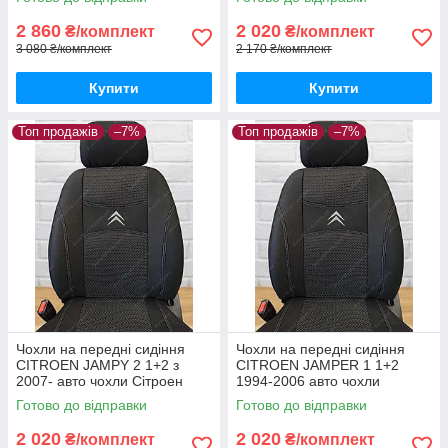
2 860
2 020
₴/комплект
₴/комплект
3 080 ₴/комплект
2 170 ₴/комплект
Купити
Купити
Топ продажів
–7%
Топ продажів
–7%
Чохли на передні сидіння
Чохли на передні сидіння
CITROEN JAMPY 2 1+2 з
CITROEN JAMPER 1 1+2
2007- авто чохли Сітроен
1994-2006 авто чохли
Джампі з 2007-
Сітроен Джампер 1994-2006
Готово до відправки
Готово до відправки
2 020
2 020
₴/комплект
₴/комплект