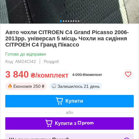
Авто чохли CITROEN C4 Grand Picasso 2006-
2013рр. універсал 5 місць Чохли на сидіння
СІТРОЕН С4 Гранд Пікассо
Готово до відправки
Код: AM24CI42
Роздріб
3 840
₴/комплект
4 090 ₴/комплект
Економія
250 ₴
Залишилось
21 день
Купити
або
Купити з