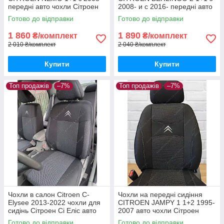
передні авто чохли Сітроен
2008- и с 2016- передні авто
НЕМО з 2008-
чохли Сітроен Берлінго
Готово до відправки
Готово до відправки
1 860
1 890
₴/комплект
₴/комплект
2 010 ₴/комплект
2 040 ₴/комплект
Купити
Купити
Топ продажів
–7%
Топ продажів
–7%
Чохли в салон Citroen С-
Чохли на передні сидіння
Elysee 2013-2022 чохли для
CITROEN JAMPY 1 1+2 1995-
сидінь Сітроен Сі Еліс авто
2007 авто чохли Сітроен
чохли Citroen С-Elysee
Джампі 1995-2007
Готово до відправки
Готово до відправки