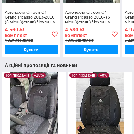
Авточохли Citroen C4
Авточохли Citroen C4
Авто
Grand Picasso 2013-2016
Grand Picasso 2016- (5
Gran
(5 місць)(столи) Чохли на
місць)(столи) Чохли на
місц
сидіння Сітроен С4 Гранд
сидіння Сітроен С4 Гранд
сиді
4 560
4 580
4 9
₴/
₴/
Пікассо
Пікассо
Піка
комплект
комплект
ком
4 810 ₴/комплект
4 830 ₴/комплект
5 220
Купити
Купити
Акційні пропозиції та новинки
Топ продажів
–10%
Топ продажів
–8%