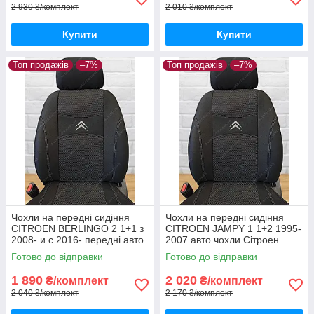
2 930 ₴/комплект
2 010 ₴/комплект
Купити
Купити
Топ продажів
–7%
Топ продажів
–7%
Чохли на передні сидіння
Чохли на передні сидіння
CITROEN BERLINGO 2 1+1 з
CITROEN JAMPY 1 1+2 1995-
2008- и с 2016- передні авто
2007 авто чохли Сітроен
чохли Сітроен Берлінго
Джампі 1995-2007
Готово до відправки
Готово до відправки
1 890
2 020
₴/комплект
₴/комплект
2 040 ₴/комплект
2 170 ₴/комплект