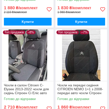
2008
1 880
1 830
₴/комплект
₴/комплект
2 110 ₴/комплект
1 980 ₴/комплект
Купити
Купити
Топ продажів
–8%
Топ продажів
–7%
Чохли в салон Citroen С-
Чохли на передні сидіння
Elysee 2013-2022 чохли для
CITROEN NEMO 1+1 з 2008-
сидінь Сітроен Сі Еліс авто
передні авто чохли Сітроен
чохли Citroen С-Elysee
НЕМО з 2008-
Готово до відправки
Готово до відправки
2 710
1 860
₴/комплект
₴/комплект