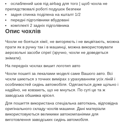
ослаблений шов під airbag для того | щоб чохла не
препядствовалі роботі подушок безпеки
задня спинка поділена на кшталт 1/2
передні підголівники вбудовані
комплекті 2 задніх підголівника
Опис чохлів
Чохли не бояться хімії, не вигоряють і не вицвітають, можна
прати як в ручну так і в машинці, можна використовувати
аерозольні засоби спреї (зручно, чохли не доведеться
знімати).
На передніх чохлах вишит логотип авто
Чохли пошиті за лекалами моделі саме Вашого авто. Всі
чохли шиються з точних вимірах з урахуванням усіх ліній і
особливостей сидінь автомобіля. Одягаються дуже щільно і
надійно, не ковзають, що не мнуться. По суті це та ж
заводська обшивка крісел.
Для пошиття використана спеціальна автоткань, відповідна
оригінального складу чохлів машини. Дані матеріали
використовуються великими автокомпаніями для
виготовлення заводських сидінь автомобіля.