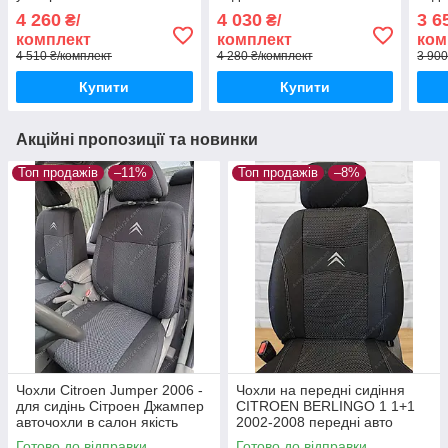
сидіння Сітроен С5
2005р
200
4 260
4 030
3 6
₴/
₴/
Тоурер
комплект
комплект
ком
4 510 ₴/комплект
4 280 ₴/комплект
3 900
Купити
Купити
Акційні пропозиції та новинки
Топ продажів
–11%
Топ продажів
–8%
Чохли Citroen Jumper 2006 -
Чохли на передні сидіння
для сидінь Сітроен Джампер
CITROEN BERLINGO 1 1+1
авточохли в салон якість
2002-2008 передні авто
чохли Сітроен Берлінго 2002-
Готово до відправки
Готово до відправки