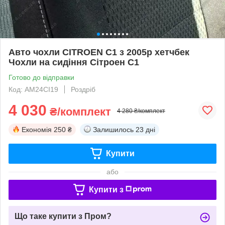
Авто чохли CITROEN C1 з 2005р хетчбек
Чохли на сидіння Сітроен C1
Готово до відправки
Код: AM24CI19
Роздріб
4 030
₴/комплект
4 280 ₴/комплект
Економія
250 ₴
Залишилось
23 дні
Купити
або
Купити з
Що таке купити з Пром?