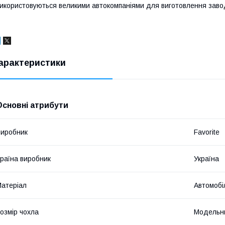
икористовуються великими автокомпаніями для виготовлення завод
арактеристики
Основні атрибути
иробник
Favorite
раїна виробник
Україна
атеріал
Автомобі
озмір чохла
Модельн