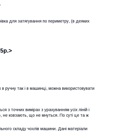
>
урівка для затягування по периметру, (в деяких
5р.>
к в ручну так і в машинці, можна використовувати
я з точних вимірах з урахуванням усіх ліній і
 не ковзають, що не мнуться. По суті це та ж
льного складу чохлів машини. Дані матеріали