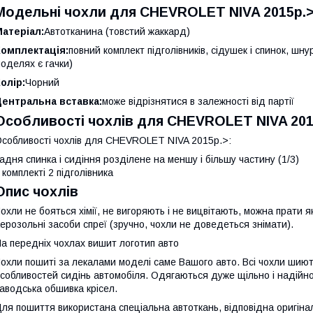
Модельні чохли для CHEVROLET NIVA 2015р.
атеріал:
Автотканина (товстий жаккард)
Комплектація:
повний комплект підголівників, сідушек і спинок, шн
оделях є гачки)
олір:
Чорний
Центральна вставка:
може відрізнятися в залежності від партії
Особливості чохлів для CHEVROLET NIVA 201
собливості чохлів для CHEVROLET NIVA 2015р.>:
адня спинка і сидіння розділене на меншу і більшу частину (1/3)
 комплекті 2 підголівника
Опис чохлів
охли не бояться хімії, не вигоряють і не вицвітають, можна прати я
ерозольні засоби спреї (зручно, чохли не доведеться знімати).
а передніх чохлах вишит логотип авто
охли пошиті за лекалами моделі саме Вашого авто. Всі чохли шиютьс
собливостей сидінь автомобіля. Одягаються дуже щільно і надійно,
аводська обшивка крісел.
ля пошиття використана спеціальна автоткань, відповідна оригіна