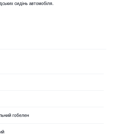
ських сидінь автомобіля.
льний гобелен
ий