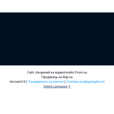
Сайт створений на маркетплейсі
Prom.ua
Продавець на Bigl.ua
Автосвіт24 |
Поскаржитися на контент
|
Політика конфіденційності
Select Language
▼