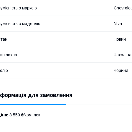
умісність з маркою
Chevrolet
умісність з моделлю
Niva
Стан
Новий
ип чохла
Чохол на
олір
Чорний
нформація для замовлення
іна:
3 550 ₴/комплект