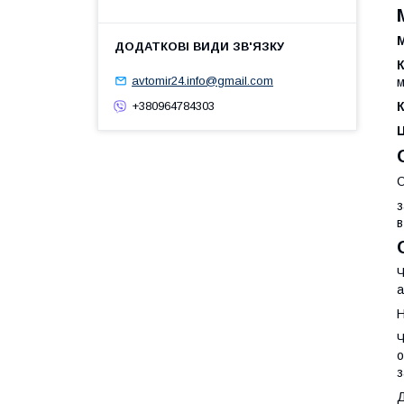
М
avtomir24.info@gmail.com
м
К
+380964784303
О
з
в
Ч
а
Н
Ч
о
з
Д