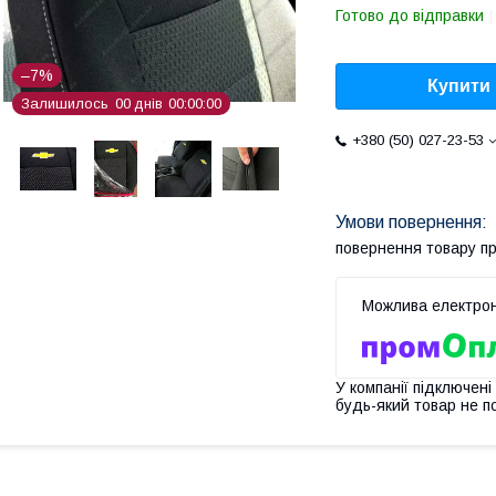
Готово до відправки
–7%
Купити
Залишилось
0
0
днів
0
0
0
0
0
0
+380 (50) 027-23-53
повернення товару п
У компанії підключені
будь-який товар не п