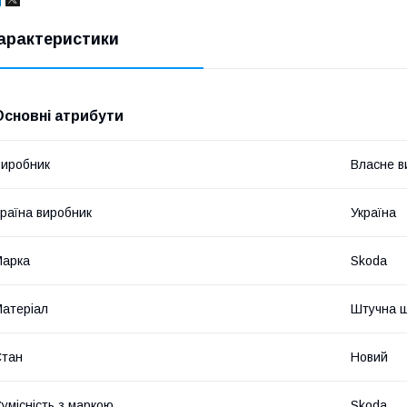
арактеристики
Основні атрибути
иробник
Власне в
раїна виробник
Україна
Марка
Skoda
атеріал
Штучна ш
Стан
Новий
умісність з маркою
Skoda