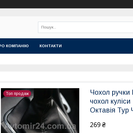
РО КОМПАНІЮ
КОНТАКТИ
Чохол ручки 
Топ продаж
чохол куліс
Октавія Тур
269 ₴