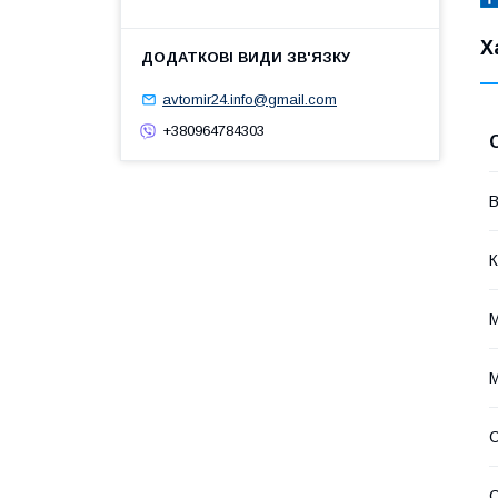
Х
avtomir24.info@gmail.com
+380964784303
В
К
М
С