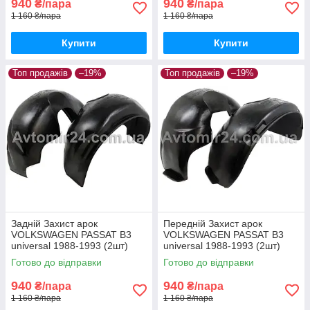
940
940
₴/пара
₴/пара
1 160 ₴/пара
1 160 ₴/пара
Купити
Купити
Топ продажів
–19%
Топ продажів
–19%
Задній Захист арок
Передній Захист арок
VOLKSWAGEN PASSAT B3
VOLKSWAGEN PASSAT B3
universal 1988-1993 (2шт)
universal 1988-1993 (2шт)
задні Підкрилки Фольцваген
передні Підкрилки
Готово до відправки
Готово до відправки
Пассат Б3 універсал пара
Фольксваген Пассат Б3
задніх
універсал пара
940
940
₴/пара
₴/пара
1 160 ₴/пара
1 160 ₴/пара