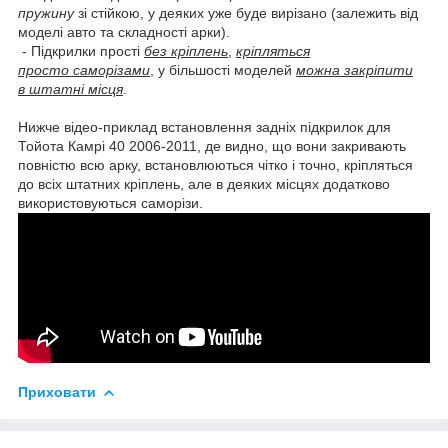
пружину
зі стійкою, у деяких уже буде вирізано (залежить від
моделі авто та складності арки).
- Підкрилки прості
без кріплень
,
кріпляться
просто саморізами
, у більшості моделей
можна закріпити
в штатні місця
.
Нижче відео-приклад встановлення задніх підкрилок для
Тойота Камрі 40 2006-2011, де видно, що вони закривають
повністю всю арку, встановлюються чітко і точно, кріпляться
до всіх штатних кріплень, але в деяких місцях додатково
використовуються саморізи.
Приховати