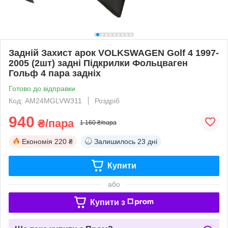
Задній Захист арок VOLKSWAGEN Golf 4 1997-
2005 (2шт) задні Підкрилки Фольцваген
Гольф 4 пара задніх
Готово до відправки
Код: AM24MGLVW311
Роздріб
940
₴/пара
1 160 ₴/пара
Економія
220 ₴
Залишилось
23 дні
Купити
або
Купити з