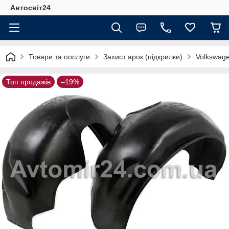
Автосвіт24
Товари та послуги
Захист арок (підкрилки)
Volkswag
Топ продажів
–19%