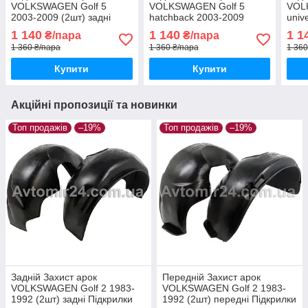
VOLKSWAGEN Golf 5
VOLKSWAGEN Golf 5
VOL
2003-2009 (2шт) задні
hatchback 2003-2009
univ
Підкрилки Фольцваген
(2шт) задні Підкрилки
задн
1 140
1 140
1 1
₴/пара
₴/пара
Гольф 5 пара задніх
Фольцваген Гольф 5
Фоль
1 360 ₴/пара
1 360 ₴/пара
1 360
хетчбек пара задніх
унів
Купити
Купити
Акційні пропозиції та новинки
Топ продажів
–19%
Топ продажів
–19%
Задній Захист арок
Передній Захист арок
VOLKSWAGEN Golf 2 1983-
VOLKSWAGEN Golf 2 1983-
1992 (2шт) задні Підкрилки
1992 (2шт) передні Підкрилки