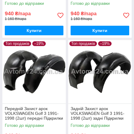
Фольцваген Гольф 2 пара
Фольксваген Гольф 2 пара
Готово до відправки
Готово до відправки
задніх
передніх
940
940
₴/пара
₴/пара
1 160 ₴/пара
1 160 ₴/пара
Купити
Купити
Топ продажів
–19%
Топ продажів
–19%
Передній Захист арок
Задній Захист арок
VOLKSWAGEN Golf 3 1991-
VOLKSWAGEN Golf 3 1991-
1998 (2шт) передні Підкрилки
1998 (2шт) задні Підкрилки
Фольксваген Гольф 3 пара
Фольцваген Гольф 3 пара
Готово до відправки
Готово до відправки
передніх
задніх