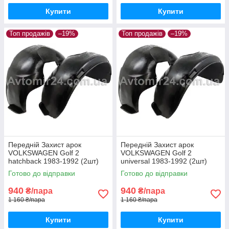
Купити
Купити
Топ продажів
–19%
Топ продажів
–19%
Передній Захист арок
Передній Захист арок
VOLKSWAGEN Golf 2
VOLKSWAGEN Golf 2
hatchback 1983-1992 (2шт)
universal 1983-1992 (2шт)
передні Підкрилки
передні Підкрилки
Готово до відправки
Готово до відправки
Фольксваген Гольф 2 хетчбек
Фольксваген Гольф 2
пара передніх
універсал пара передніх
940
940
₴/пара
₴/пара
1 160 ₴/пара
1 160 ₴/пара
Купити
Купити