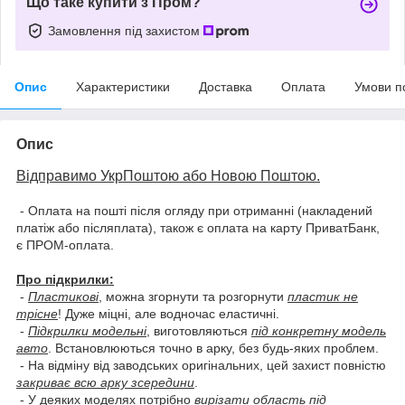
Що таке купити з Пром?
Замовлення під захистом
Опис
Характеристики
Доставка
Оплата
Умови п
Опис
Відправимо УкрПоштою або Новою Поштою.
- Оплата на пошті після огляду при отриманні (накладений
платіж або післяплата), також є оплата на карту ПриватБанк,
є ПРОМ-оплата.
Про підкрилки:
-
Пластикові
, можна згорнути та розгорнути
пластик не
трісне
! Дуже міцні, але водночас еластичні.
-
Підкрилки модельні
, виготовляються
під конкретну модель
авто
. Встановлюються точно в арку, без будь-яких проблем.
- На відміну від заводських оригінальних, цей захист повністю
закриває всю арку зсередини
.
- У деяких моделях потрібно
вирізати область під