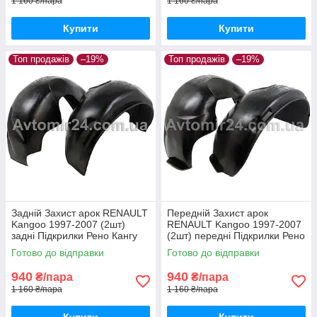
1 160 ₴/пара
1 160 ₴/пара
Купити
Купити
Топ продажів
–19%
Топ продажів
–19%
Задній Захист арок RENAULT
Передній Захист арок
Kangoo 1997-2007 (2шт)
RENAULT Kangoo 1997-2007
задні Підкрилки Рено Кангу
(2шт) передні Підкрилки Рено
до 2007 пара задніх
Кангу до 2007 пара передніх
Готово до відправки
Готово до відправки
940
940
₴/пара
₴/пара
1 160 ₴/пара
1 160 ₴/пара
Купити
Купити