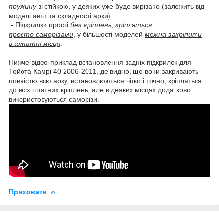
пружину
зі стійкою, у деяких уже буде вирізано (залежить від
моделі авто та складності арки).
- Підкрилки прості
без кріплень
,
кріпляться
просто саморізами
, у більшості моделей
можна закріпити
в штатні місця
.
Нижче відео-приклад встановлення задніх підкрилок для
Тойота Камрі 40 2006-2011, де видно, що вони закривають
повністю всю арку, встановлюються чітко і точно, кріпляться
до всіх штатних кріплень, але в деяких місцях додатково
використовуються саморізи.
Приховати