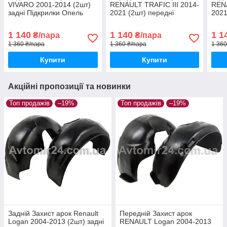
VIVARO 2001-2014 (2шт)
RENAULT TRAFIC III 2014-
RENA
задні Підкрилки Опель
2021 (2шт) передні
2021
Віваро до 2014 пара
Підкрилки Рено Трафік 3 з
Підк
задніх
2014 пара передніх
2014
1 140
1 140
1 1
₴/пара
₴/пара
1 360 ₴/пара
1 360 ₴/пара
1 360
Купити
Купити
Акційні пропозиції та новинки
Топ продажів
–19%
Топ продажів
–19%
Задній Захист арок Renault
Передній Захист арок
Logan 2004-2013 (2шт) задні
RENAULT Logan 2004-2013