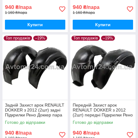
940
940
₴/пара
₴/пара
1 160 ₴/пара
1 160 ₴/пара
Купити
Купити
Топ продажів
–19%
Топ продажів
–19%
Задній Захист арок RENAULT
Передній Захист арок
DOKKER з 2012 (2шт) задні
RENAULT DOKKER з 2012
Підкрилки Рено Доккер пара
(2шт) передні Підкрилки Рено
задніх
Доккер пара передніх
Готово до відправки
Готово до відправки
940
940
₴/пара
₴/пара