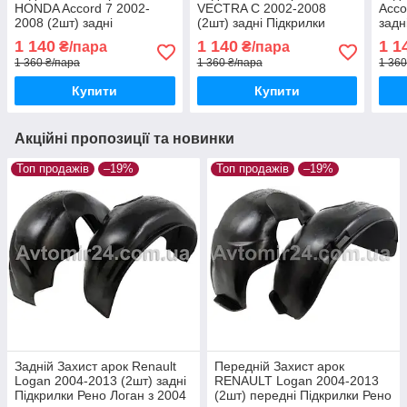
HONDA Accord 7 2002-
VECTRA C 2002-2008
Acco
2008 (2шт) задні
(2шт) задні Підкрилки
задн
Підкрилки Хонда Аккорд 7
Опель Вектра Ц пара
Акко
1 140
1 140
1 1
₴/пара
₴/пара
пара задніх
задніх
1 360 ₴/пара
1 360 ₴/пара
1 360
Купити
Купити
Акційні пропозиції та новинки
Топ продажів
–19%
Топ продажів
–19%
Задній Захист арок Renault
Передній Захист арок
Logan 2004-2013 (2шт) задні
RENAULT Logan 2004-2013
Підкрилки Рено Логан з 2004
(2шт) передні Підкрилки Рено