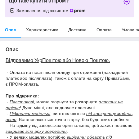
Що таке купити з Пром?
Замовлення під захистом
Опис
Характеристики
Доставка
Оплата
Умови п
Опис
Відправимо УкрПоштою або Новою Поштою.
- Оплата на пошті після огляду при отриманні (накладений
платіж або післяплата), також є оплата на карту ПриватБанк,
є ПРОМ-оплата.
Про підкрилки:
-
Пластикові
, можна згорнути та розгорнути
пластик не
трісне
! Дуже міцні, але водночас еластичні.
-
Підкрилки модельні
, виготовляються
під конкретну модель
авто
. Встановлюються точно в арку, без будь-яких проблем.
- На відміну від заводських оригінальних, цей захист повністю
закриває всю арку зсередини
.
- У деяких моделях потрібно
вирізати область під