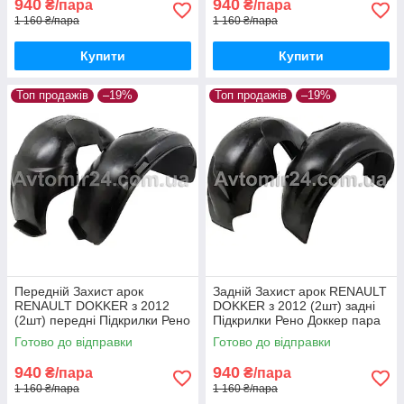
940
940
₴/пара
₴/пара
1 160 ₴/пара
1 160 ₴/пара
Купити
Купити
Топ продажів
–19%
Топ продажів
–19%
Передній Захист арок
Задній Захист арок RENAULT
RENAULT DOKKER з 2012
DOKKER з 2012 (2шт) задні
(2шт) передні Підкрилки Рено
Підкрилки Рено Доккер пара
Доккер пара передніх
задніх
Готово до відправки
Готово до відправки
940
940
₴/пара
₴/пара
1 160 ₴/пара
1 160 ₴/пара