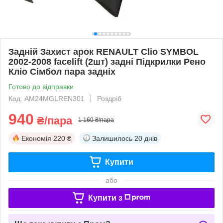
Задній Захист арок RENAULT Clio SYMBOL
2002-2008 facelift (2шт) задні Підкрилки Рено
Кліо Сімбол пара задніх
Готово до відправки
Код: AM24MGLREN301
Роздріб
940
₴/пара
1 160 ₴/пара
Економія
220 ₴
Залишилось
20 днів
Купити
або
Купити з