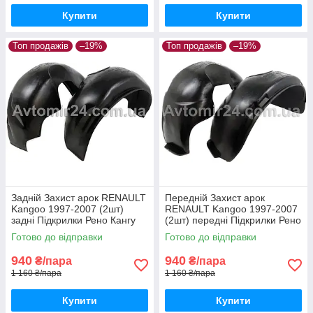
Купити
Купити
Топ продажів
–19%
Топ продажів
–19%
Задній Захист арок RENAULT
Передній Захист арок
Kangoo 1997-2007 (2шт)
RENAULT Kangoo 1997-2007
задні Підкрилки Рено Кангу
(2шт) передні Підкрилки Рено
до 2007 пара задніх
Кангу до 2007 пара передніх
Готово до відправки
Готово до відправки
940
940
₴/пара
₴/пара
1 160 ₴/пара
1 160 ₴/пара
Купити
Купити