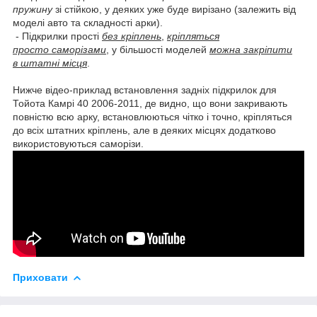
пружину
зі стійкою, у деяких уже буде вирізано (залежить від
моделі авто та складності арки).
- Підкрилки прості
без кріплень
,
кріпляться
просто саморізами
, у більшості моделей
можна закріпити
в штатні місця
.
Нижче відео-приклад встановлення задніх підкрилок для
Тойота Камрі 40 2006-2011, де видно, що вони закривають
повністю всю арку, встановлюються чітко і точно, кріпляться
до всіх штатних кріплень, але в деяких місцях додатково
використовуються саморізи.
Приховати