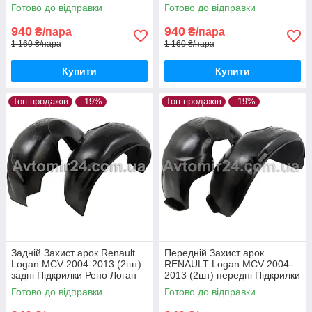
до 2013 пара задніх
Логан з 2004 до 2013 пара
Готово до відправки
Готово до відправки
передніх
940
940
₴/пара
₴/пара
1 160 ₴/пара
1 160 ₴/пара
Купити
Купити
Топ продажів
–19%
Топ продажів
–19%
Задній Захист арок Renault
Передній Захист арок
Logan MCV 2004-2013 (2шт)
RENAULT Logan MCV 2004-
задні Підкрилки Рено Логан
2013 (2шт) передні Підкрилки
МЦВ до 2013 пара задніх
Рено Логан МЦВ до 2013
Готово до відправки
Готово до відправки
пара передніх