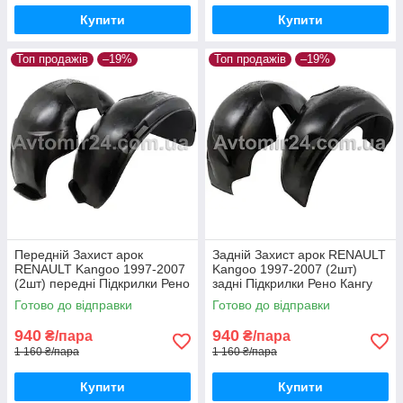
Купити
Купити
Топ продажів
–19%
Топ продажів
–19%
Передній Захист арок
Задній Захист арок RENAULT
RENAULT Kangoo 1997-2007
Kangoo 1997-2007 (2шт)
(2шт) передні Підкрилки Рено
задні Підкрилки Рено Кангу
Кангу до 2007 пара передніх
до 2007 пара задніх
Готово до відправки
Готово до відправки
940
940
₴/пара
₴/пара
1 160 ₴/пара
1 160 ₴/пара
Купити
Купити