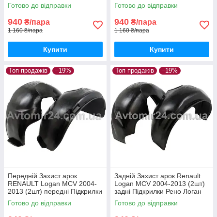
до 2013 пара задніх
Логан з 2004 до 2013 пара
Готово до відправки
Готово до відправки
передніх
940
940
₴/пара
₴/пара
1 160 ₴/пара
1 160 ₴/пара
Купити
Купити
Топ продажів
–19%
Топ продажів
–19%
Передній Захист арок
Задній Захист арок Renault
RENAULT Logan MCV 2004-
Logan MCV 2004-2013 (2шт)
2013 (2шт) передні Підкрилки
задні Підкрилки Рено Логан
Рено Логан МЦВ до 2013
МЦВ до 2013 пара задніх
Готово до відправки
Готово до відправки
пара передніх