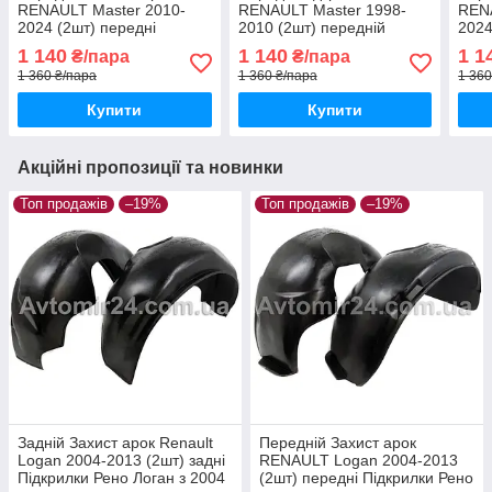
RENAULT Master 2010-
RENAULT Master 1998-
RENA
2024 (2шт) передні
2010 (2шт) передній
2024
Підкрилки Рено Мастер з
захист арок Рено Мастер
захи
1 140
1 140
1 1
₴/пара
₴/пара
2010 пара передніх
до 2010 пара передніх
2010
1 360 ₴/пара
1 360 ₴/пара
1 360
Купити
Купити
Акційні пропозиції та новинки
Топ продажів
–19%
Топ продажів
–19%
Задній Захист арок Renault
Передній Захист арок
Logan 2004-2013 (2шт) задні
RENAULT Logan 2004-2013
Підкрилки Рено Логан з 2004
(2шт) передні Підкрилки Рено