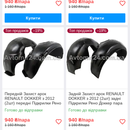
940
940
₴/пара
₴/пара
1 160 ₴/пара
1 160 ₴/пара
Купити
Купити
Топ продажів
–19%
Топ продажів
–19%
Передній Захист арок
Задній Захист арок RENAULT
RENAULT DOKKER з 2012
DOKKER з 2012 (2шт) задні
(2шт) передні Підкрилки Рено
Підкрилки Рено Доккер пара
Доккер пара передніх
задніх
Готово до відправки
Готово до відправки
940
940
₴/пара
₴/пара
1 160 ₴/пара
1 160 ₴/пара