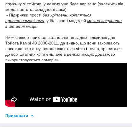
пружину
зі стійкою, у деяких уже буде вирізано (залежить від
моделі авто та складності арки).
- Підкрилки прості
без кріплень
,
кріпляться
просто саморізами
, у більшості моделей
можна закріпити
в штатні місця
.
Нижче відео-приклад встановлення задніх підкрилок для
Тойота Камрі 40 2006-2011, де видно, що вони закривають
повністю всю арку, встановлюються чітко і точно, кріпляться
до всіх штатних кріплень, але в деяких місцях додатково
використовуються саморізи.
Приховати