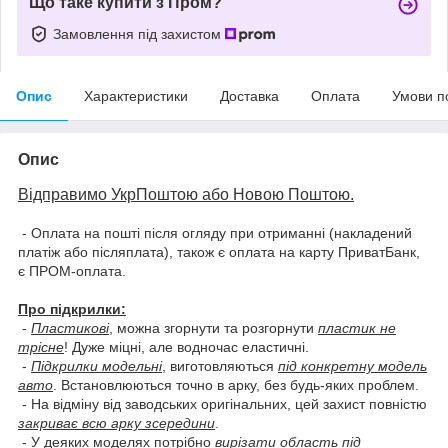
Що таке купити з Пром?
Замовлення під захистом
Опис
Характеристики
Доставка
Оплата
Умови п
Опис
Відправимо УкрПоштою або Новою Поштою.
- Оплата на пошті після огляду при отриманні (накладений
платіж або післяплата), також є оплата на карту ПриватБанк,
є ПРОМ-оплата.
Про підкрилки:
-
Пластикові
, можна згорнути та розгорнути
пластик не
трісне
! Дуже міцні, але водночас еластичні.
-
Підкрилки модельні
, виготовляються
під конкретну модель
авто
. Встановлюються точно в арку, без будь-яких проблем.
- На відміну від заводських оригінальних, цей захист повністю
закриває всю арку зсередини
.
- У деяких моделях потрібно
вирізати область під