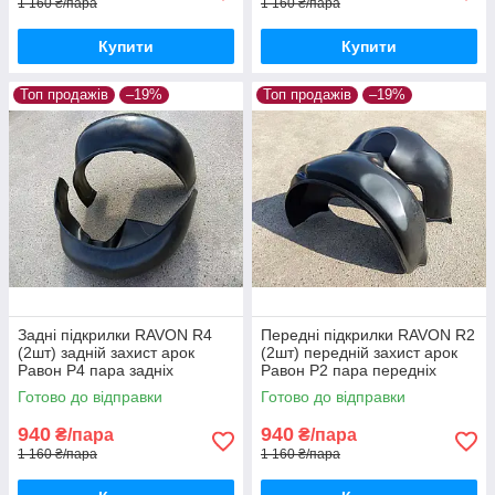
1 160 ₴/пара
1 160 ₴/пара
Купити
Купити
Топ продажів
–19%
Топ продажів
–19%
Задні підкрилки RAVON R4
Передні підкрилки RAVON R2
(2шт) задній захист арок
(2шт) передній захист арок
Равон Р4 пара задніх
Равон Р2 пара передніх
Готово до відправки
Готово до відправки
940
940
₴/пара
₴/пара
1 160 ₴/пара
1 160 ₴/пара