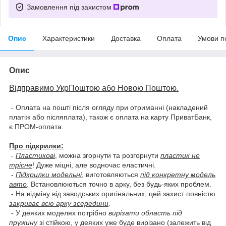
Замовлення під захистом
Опис
Характеристики
Доставка
Оплата
Умови п
Опис
Відправимо УкрПоштою або Новою Поштою.
- Оплата на пошті після огляду при отриманні (накладений
платіж або післяплата), також є оплата на карту ПриватБанк,
є ПРОМ-оплата.
Про підкрилки:
-
Пластикові
, можна згорнути та розгорнути
пластик не
трісне
! Дуже міцні, але водночас еластичні.
-
Підкрилки модельні
, виготовляються
під конкретну модель
авто
. Встановлюються точно в арку, без будь-яких проблем.
- На відміну від заводських оригінальних, цей захист повністю
закриває всю арку зсередини
.
- У деяких моделях потрібно
вирізати область під
пружину
зі стійкою, у деяких уже буде вирізано (залежить від