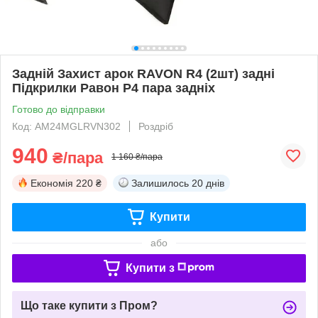
Задній Захист арок RAVON R4 (2шт) задні
Підкрилки Равон Р4 пара задніх
Готово до відправки
Код: AM24MGLRVN302
Роздріб
940
₴/пара
1 160 ₴/пара
Економія
220 ₴
Залишилось
20 днів
Купити
або
Купити з
Що таке купити з Пром?