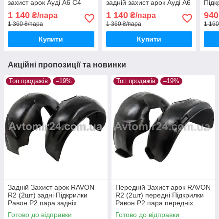
захист арок Ауді А6 С4
задній захист арок Ауді А6
Підк
пара задніх
С4 універсал пара задніх
задн
1 140
1 140
940
₴/пара
₴/пара
1 360 ₴/пара
1 360 ₴/пара
1 160
Купити
Купити
Акційні пропозиції та новинки
Топ продажів
–19%
Топ продажів
–19%
Задній Захист арок RAVON
Передній Захист арок RAVON
R2 (2шт) задні Підкрилки
R2 (2шт) передні Підкрилки
Равон Р2 пара задніх
Равон Р2 пара передніх
Готово до відправки
Готово до відправки