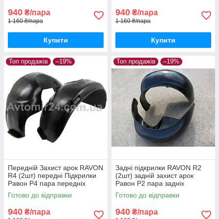
940
940
₴/пара
₴/пара
1 160 ₴/пара
1 160 ₴/пара
Купити
Купити
Топ продажів
–19%
Топ продажів
–19%
Передній Захист арок RAVON
Задні підкрилки RAVON R2
R4 (2шт) передні Підкрилки
(2шт) задній захист арок
Равон Р4 пара передніх
Равон Р2 пара задніх
Готово до відправки
Готово до відправки
940
940
₴/пара
₴/пара