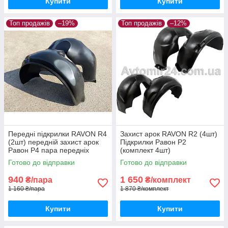
Купити
Купити
Топ продажів
–19%
Топ продажів
–12%
Передні підкрилки RAVON R4
Захист арок RAVON R2 (4шт)
(2шт) передній захист арок
Підкрилки Равон Р2
Равон Р4 пара передніх
(комплект 4шт)
Готово до відправки
Готово до відправки
940
1 650
₴/пара
₴/комплект
1 160 ₴/пара
1 870 ₴/комплект
Купити
Купити