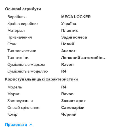
Основні атрибути
Виробник
MEGA LOCKER
Країна виробник
Україна
Матеріал
Пластик
Призначення
Задні колеса
Стан
Новий
Тип запчастини
Аналог
Тип техніки
Легковий автомобіль
Сумісність з маркою
Ravon
Сумісність з моделлю
R4
Користувальницькі характеристики
Мoдель
R4
Марка
Ravon
Застосування
Захист арок
Спосіб кріплення
Самонарізи
Колір
Чорний
Приховати