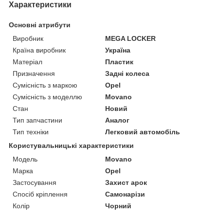
Характеристики
Основні атрибути
Виробник
MEGA LOCKER
Країна виробник
Україна
Матеріал
Пластик
Призначення
Задні колеса
Сумісність з маркою
Opel
Сумісність з моделлю
Movano
Стан
Новий
Тип запчастини
Аналог
Тип техніки
Легковий автомобіль
Користувальницькі характеристики
Мoдель
Movano
Марка
Opel
Застосування
Захист арок
Спосіб кріплення
Самонарізи
Колір
Чорний