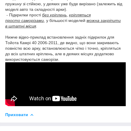
пружину
зі стійкою, у деяких уже буде вирізано (залежить від
моделі авто та складності арки).
- Підкрилки прості
без кріплень
,
кріпляться
просто саморізами
, у більшості моделей
можна закріпити
в штатні місця
.
Нижче відео-приклад встановлення задніх підкрилок для
Тойота Камрі 40 2006-2011, де видно, що вони закривають
повністю всю арку, встановлюються чітко і точно, кріпляться
до всіх штатних кріплень, але в деяких місцях додатково
використовуються саморізи.
Приховати