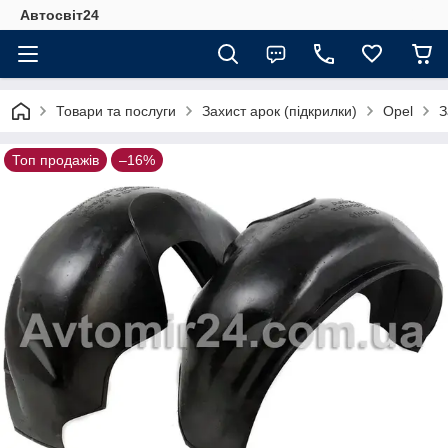
Автосвіт24
Товари та послуги
Захист арок (підкрилки)
Opel
З
Топ продажів
–16%