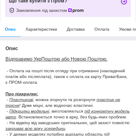
Що таке купити з Пром?
Замовлення під захистом
Опис
Характеристики
Доставка
Оплата
Умови п
Опис
Відправимо УкрПоштою або Новою Поштою.
- Оплата на пошті після огляду при отриманні (накладений
платіж або післяплата), також є оплата на карту ПриватБанк,
є ПРОМ-оплата.
Про підкрилки:
-
Пластикові
, можна згорнути та розгорнути
пластик не
трісне
! Дуже міцні, але водночас еластичні.
-
Підкрилки модельні
, виготовляються
під конкретну модель
авто
. Встановлюються точно в арку, без будь-яких проблем.
- На відміну від заводських оригінальних, цей захист повністю
закриває всю арку зсередини
.
- У деяких моделях потрібно
вирізати область під