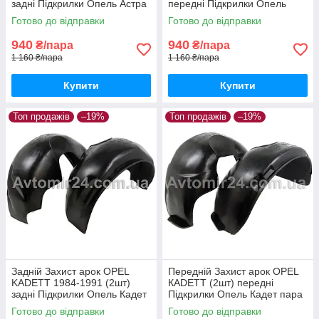
задні Підкрилки Опель Астра
передні Підкрилки Опель
Джі пара задніх
Астра Джі пара передніх
Готово до відправки
Готово до відправки
940
940
₴/пара
₴/пара
1 160 ₴/пара
1 160 ₴/пара
Купити
Купити
Топ продажів
–19%
Топ продажів
–19%
Задній Захист арок OPEL
Передній Захист арок OPEL
KADETT 1984-1991 (2шт)
КADETT (2шт) передні
задні Підкрилки Опель Кадет
Підкрилки Опель Кадет пара
пара задніх
передніх
Готово до відправки
Готово до відправки