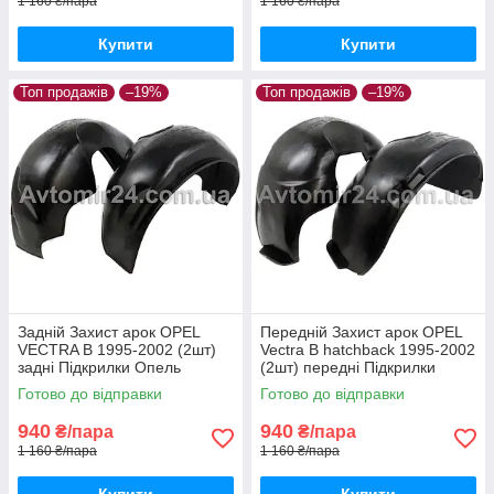
1 160 ₴/пара
1 160 ₴/пара
Купити
Купити
Топ продажів
–19%
Топ продажів
–19%
Задній Захист арок OPEL
Передній Захист арок OPEL
VECTRA B 1995-2002 (2шт)
Vectra B hatchback 1995-2002
задні Підкрилки Опель
(2шт) передні Підкрилки
Вектра Б пара задніх
Опель Вектра Б хетчбек пара
Готово до відправки
Готово до відправки
передніх
940
940
₴/пара
₴/пара
1 160 ₴/пара
1 160 ₴/пара
Купити
Купити