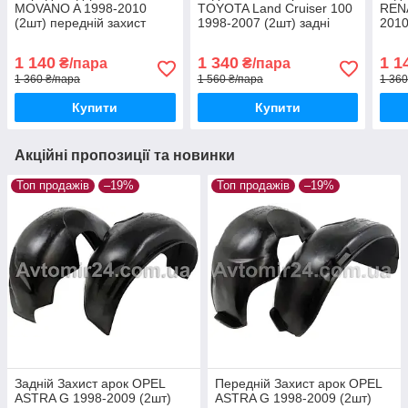
MOVANO A 1998-2010
TOYOTA Land Cruiser 100
RENA
(2шт) передній захист
1998-2007 (2шт) задні
2010
арок Опель Мовано А до
Підкрилки Тойота Ланд
Підк
2010 пара передніх
Крузер 100 пара задніх
2010
1 140
1 340
1 1
₴/пара
₴/пара
1 360 ₴/пара
1 560 ₴/пара
1 360
Купити
Купити
Акційні пропозиції та новинки
Топ продажів
–19%
Топ продажів
–19%
Задній Захист арок OPEL
Передній Захист арок OPEL
ASTRA G 1998-2009 (2шт)
ASTRA G 1998-2009 (2шт)