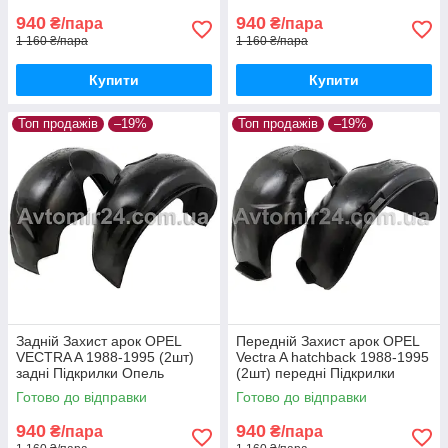
940
940
₴/пара
₴/пара
1 160 ₴/пара
1 160 ₴/пара
Купити
Купити
Топ продажів
–19%
Топ продажів
–19%
Задній Захист арок OPEL
Передній Захист арок OPEL
VECTRA A 1988-1995 (2шт)
Vectra A hatchback 1988-1995
задні Підкрилки Опель
(2шт) передні Підкрилки
Вектра А пара задніх
Опель Вектра А хетчбек пара
Готово до відправки
Готово до відправки
передніх
940
940
₴/пара
₴/пара