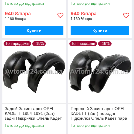
Джі пара задніх
Астра Джі пара передніх
Готово до відправки
Готово до відправки
940
940
₴/пара
₴/пара
1 160 ₴/пара
1 160 ₴/пара
Купити
Купити
Топ продажів
–19%
Топ продажів
–19%
Задній Захист арок OPEL
Передній Захист арок OPEL
KADETT 1984-1991 (2шт)
КADETT (2шт) передні
задні Підкрилки Опель Кадет
Підкрилки Опель Кадет пара
пара задніх
передніх
Готово до відправки
Готово до відправки