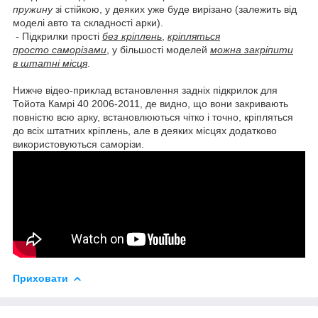
пружину
зі стійкою, у деяких уже буде вирізано (залежить від
моделі авто та складності арки).
- Підкрилки прості
без кріплень
,
кріпляться
просто саморізами
, у більшості моделей
можна закріпити
в штатні місця
.
Нижче відео-приклад встановлення задніх підкрилок для
Тойота Камрі 40 2006-2011, де видно, що вони закривають
повністю всю арку, встановлюються чітко і точно, кріпляться
до всіх штатних кріплень, але в деяких місцях додатково
використовуються саморізи.
Приховати