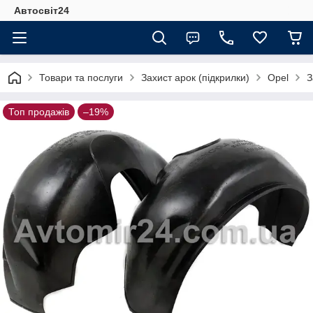
Автосвіт24
Товари та послуги
Захист арок (підкрилки)
Opel
З
Топ продажів
–19%