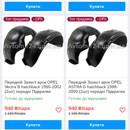
Купити
Купити
Топ продажів
–19%
Топ продажів
–19%
Передній Захист арок OPEL
Передній Захист арок OPEL
Vectra B hatchback 1995-2002
ASTRA G hatchback 1998-
(2шт) передні Підкрилки
2009 (2шт) передні Підкрилки
Опель Вектра Б хетчбек пара
Опель Астра Джі хетчбек
Готово до відправки
Готово до відправки
передніх
пара передніх
940
940
₴/пара
₴/пара
1 160 ₴/пара
1 160 ₴/пара
Купити
Купити