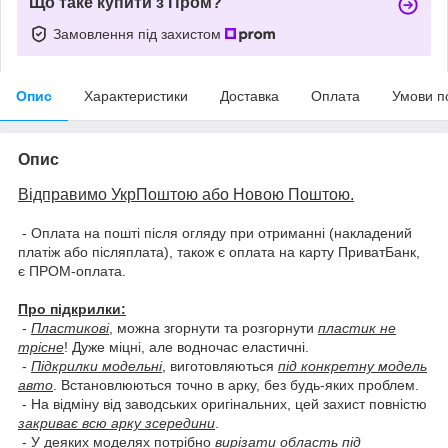
Що таке купити з Пром?
Замовлення під захистом
Опис
Характеристики
Доставка
Оплата
Умови п
Опис
Відправимо УкрПоштою або Новою Поштою.
- Оплата на пошті після огляду при отриманні (накладений
платіж або післяплата), також є оплата на карту ПриватБанк,
є ПРОМ-оплата.
Про підкрилки:
-
Пластикові
, можна згорнути та розгорнути
пластик не
трісне
! Дуже міцні, але водночас еластичні.
-
Підкрилки модельні
, виготовляються
під конкретну модель
авто
. Встановлюються точно в арку, без будь-яких проблем.
- На відміну від заводських оригінальних, цей захист повністю
закриває всю арку зсередини
.
- У деяких моделях потрібно
вирізати область під