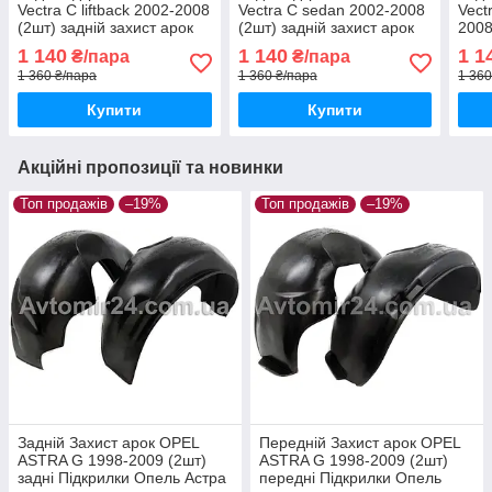
Vectra C liftback 2002-2008
Vectra C sedan 2002-2008
Vect
(2шт) задній захист арок
(2шт) задній захист арок
2008
Опель Вектра Ц ліфтбек
Опель Вектра Ц седан
арок
1 140
1 140
1 1
₴/пара
₴/пара
пара задніх
пара задніх
унів
1 360 ₴/пара
1 360 ₴/пара
1 360
Купити
Купити
Акційні пропозиції та новинки
Топ продажів
–19%
Топ продажів
–19%
Задній Захист арок OPEL
Передній Захист арок OPEL
ASTRA G 1998-2009 (2шт)
ASTRA G 1998-2009 (2шт)
задні Підкрилки Опель Астра
передні Підкрилки Опель