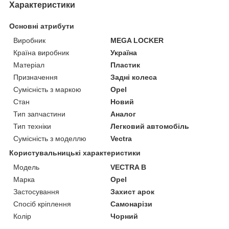
Характеристики
Основні атрибути
Виробник
MEGA LOCKER
Країна виробник
Україна
Матеріал
Пластик
Призначення
Задні колеса
Сумісність з маркою
Opel
Стан
Новий
Тип запчастини
Аналог
Тип техніки
Легковий автомобіль
Сумісність з моделлю
Vectra
Користувальницькі характеристики
Мoдель
VEСTRA B
Марка
Opel
Застосування
Захист арок
Спосіб кріплення
Самонарізи
Колір
Чорний