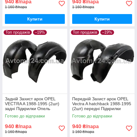
940
940
₴/пара
₴/пара
1 160 ₴/пара
1 160 ₴/пара
Купити
Купити
Топ продажів
–19%
Топ продажів
–19%
Задній Захист арок OPEL
Передній Захист арок OPEL
VECTRA A 1988-1995 (2шт)
Vectra A hatchback 1988-1995
задні Підкрилки Опель
(2шт) передні Підкрилки
Вектра А пара задніх
Опель Вектра А хетчбек пара
Готово до відправки
Готово до відправки
передніх
940
940
₴/пара
₴/пара
1 160 ₴/пара
1 160 ₴/пара