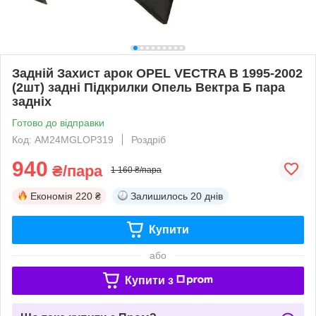
Задній Захист арок OPEL VECTRA B 1995-2002
(2шт) задні Підкрилки Опель Вектра Б пара
задніх
Готово до відправки
Код: AM24MGLOP319
Роздріб
940
₴/пара
1 160 ₴/пара
Економія
220 ₴
Залишилось
20 днів
Купити
або
Купити з