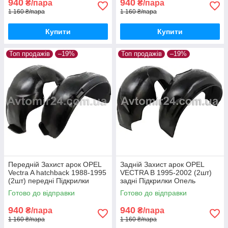
940
940
₴/пара
₴/пара
1 160 ₴/пара
1 160 ₴/пара
Купити
Купити
Топ продажів
–19%
Топ продажів
–19%
Передній Захист арок OPEL
Задній Захист арок OPEL
Vectra A hatchback 1988-1995
VECTRA B 1995-2002 (2шт)
(2шт) передні Підкрилки
задні Підкрилки Опель
Опель Вектра А хетчбек пара
Вектра Б пара задніх
Готово до відправки
Готово до відправки
передніх
940
940
₴/пара
₴/пара
1 160 ₴/пара
1 160 ₴/пара