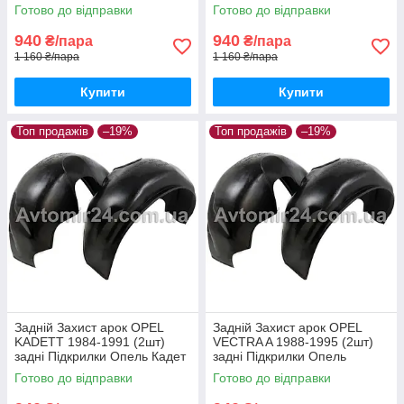
Астра Джі пара передніх
передніх
Готово до відправки
Готово до відправки
940
940
₴/пара
₴/пара
1 160 ₴/пара
1 160 ₴/пара
Купити
Купити
Топ продажів
–19%
Топ продажів
–19%
Задній Захист арок OPEL
Задній Захист арок OPEL
KADETT 1984-1991 (2шт)
VECTRA A 1988-1995 (2шт)
задні Підкрилки Опель Кадет
задні Підкрилки Опель
пара задніх
Вектра А пара задніх
Готово до відправки
Готово до відправки