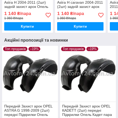
Astra H 2004-2011 (2шт)
Astra H caravan 2004-2011
Astr
задній захист арок Опель
(2шт) задній захист арок
2011
Астра Н пара задніх
Опель Астра Н караван
арок
1 140
1 140
1 1
₴/пара
₴/пара
пара задніх
хетч
1 360 ₴/пара
1 360 ₴/пара
1 360
Купити
Купити
Акційні пропозиції та новинки
Топ продажів
–19%
Топ продажів
–19%
Передній Захист арок OPEL
Передній Захист арок OPEL
ASTRA G 1998-2009 (2шт)
КADETT (2шт) передні
передні Підкрилки Опель
Підкрилки Опель Кадет пара