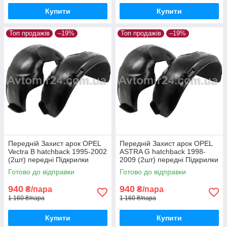
Купити
Купити
Топ продажів
–19%
Топ продажів
–19%
Передній Захист арок OPEL
Передній Захист арок OPEL
Vectra B hatchback 1995-2002
ASTRA G hatchback 1998-
(2шт) передні Підкрилки
2009 (2шт) передні Підкрилки
Опель Вектра Б хетчбек пара
Опель Астра Джі хетчбек
Готово до відправки
Готово до відправки
передніх
пара передніх
940
940
₴/пара
₴/пара
1 160 ₴/пара
1 160 ₴/пара
Купити
Купити