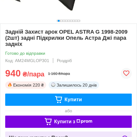
Задній Захист арок OPEL ASTRA G 1998-2009
(2шт) задні Підкрилки Опель Астра Джі пара
задніх
Готово до відправки
Код: AM24MGLOP301
Роздріб
940
₴/пара
1 160 ₴/пара
Економія
220 ₴
Залишилось
20 днів
Купити
або
Купити з