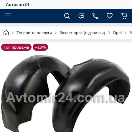
Автосвіт24
Товари та послуги
Захист арок (підкрилки)
Opel
З
Топ продажів
–19%