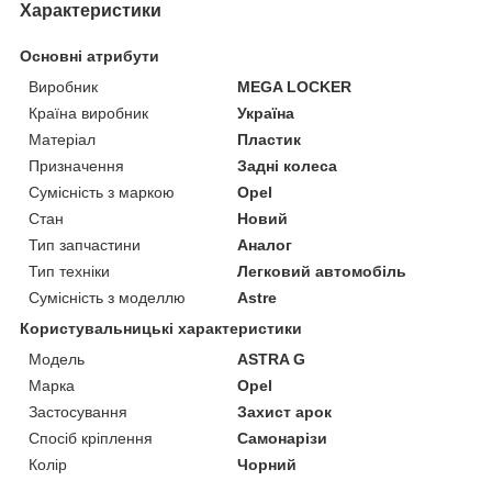
Характеристики
Основні атрибути
Виробник
MEGA LOCKER
Країна виробник
Україна
Матеріал
Пластик
Призначення
Задні колеса
Сумісність з маркою
Opel
Стан
Новий
Тип запчастини
Аналог
Тип техніки
Легковий автомобіль
Сумісність з моделлю
Astre
Користувальницькі характеристики
Мoдель
ASTRA G
Марка
Opel
Застосування
Захист арок
Спосіб кріплення
Самонарізи
Колір
Чорний