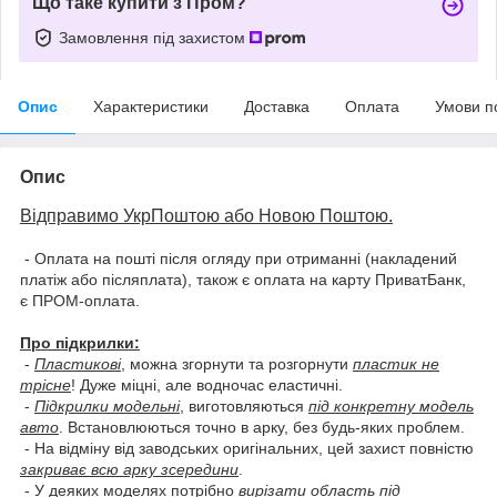
Що таке купити з Пром?
Замовлення під захистом
Опис
Характеристики
Доставка
Оплата
Умови п
Опис
Відправимо УкрПоштою або Новою Поштою.
- Оплата на пошті після огляду при отриманні (накладений
платіж або післяплата), також є оплата на карту ПриватБанк,
є ПРОМ-оплата.
Про підкрилки:
-
Пластикові
, можна згорнути та розгорнути
пластик не
трісне
! Дуже міцні, але водночас еластичні.
-
Підкрилки модельні
, виготовляються
під конкретну модель
авто
. Встановлюються точно в арку, без будь-яких проблем.
- На відміну від заводських оригінальних, цей захист повністю
закриває всю арку зсередини
.
- У деяких моделях потрібно
вирізати область під