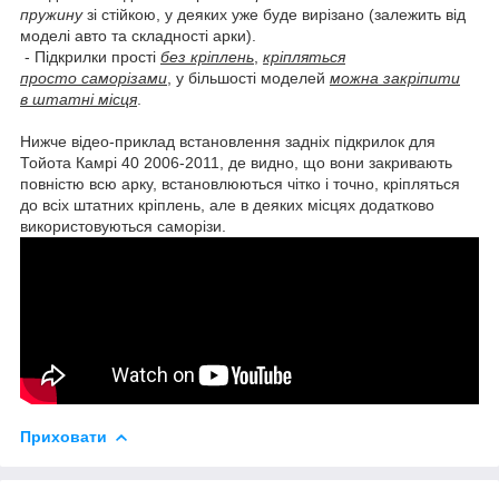
пружину
зі стійкою, у деяких уже буде вирізано (залежить від
моделі авто та складності арки).
- Підкрилки прості
без кріплень
,
кріпляться
просто саморізами
, у більшості моделей
можна закріпити
в штатні місця
.
Нижче відео-приклад встановлення задніх підкрилок для
Тойота Камрі 40 2006-2011, де видно, що вони закривають
повністю всю арку, встановлюються чітко і точно, кріпляться
до всіх штатних кріплень, але в деяких місцях додатково
використовуються саморізи.
Приховати