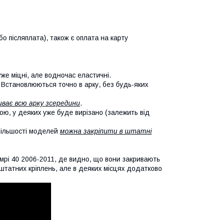
о післяплата), також є оплата на карту
уже міцні, але водночас еластичні.
. Встановлюються точно в арку, без будь-яких
иває всю арку зсередини
.
кою, у деяких уже буде вирізано (залежить від
 більшості моделей
можна закріпити в штатні
мрі 40 2006-2011, де видно, що вони закривають
х штатних кріплень, але в деяких місцях додатково