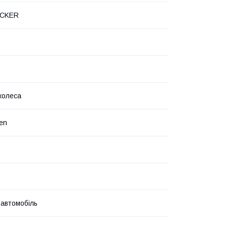
OCKER
колеса
en
 автомобіль