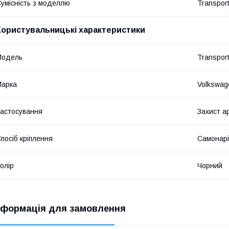
умісність з моделлю
Transpor
Користувальницькі характеристики
Мoдель
Transpor
Марка
Volkswag
астосування
Захист а
посіб кріплення
Самонарі
олір
Чорний
нформація для замовлення