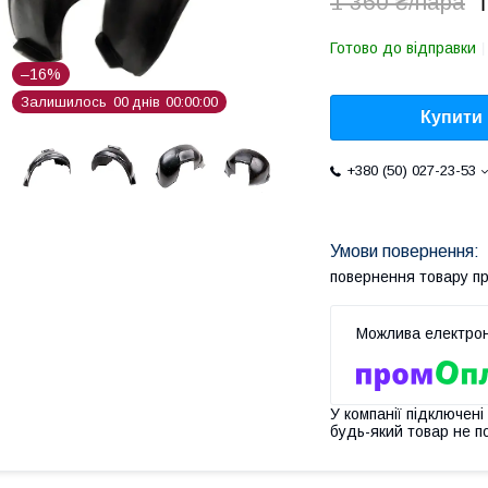
1
1 360 ₴/пара
Готово до відправки
–16%
Залишилось
0
0
днів
0
0
0
0
0
0
Купити
+380 (50) 027-23-53
повернення товару п
У компанії підключені
будь-який товар не п