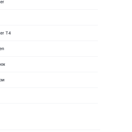
ter
ter T4
en
рок
зи