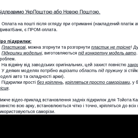
Відправимо УкрПоштою або Новою Поштою.
 Оплата на пошті після огляду при отриманні (накладений платіж аб
риватБанк, є ПРОМ-оплата.
ро підкрилки:
-
Пластикові
, можна згорнути та розгорнути
пластик не трісне
! Д
-
Підкрилки модельні
, виготовляються
під конкретну модель авто
роблем.
 На відміну від заводських оригінальних, цей захист повністю
закр
 У деяких моделях потрібно
вирізати область під пружину
зі стій
оделі авто та складності арки).
 Підкрилки прості
без кріплень
,
кріпляться просто саморізами
, у
ісця
.
ижче відео-приклад встановлення задніх підкрилок для Тойота Ка
овністю всю арку, встановлюються чітко і точно, кріпляться до всі
икористовуються саморізи.