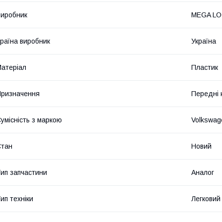
иробник
MEGA L
раїна виробник
Україна
атеріал
Пластик
ризначення
Передні 
умісність з маркою
Volkswag
Стан
Новий
ип запчастини
Аналог
ип техніки
Легковий