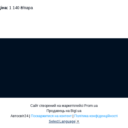
іна:
1 140 ₴/пара
Сайт створений на маркетплейсі
Prom.ua
Продавець на Bigl.ua
Автосвіт24 |
Поскаржитися на контент
|
Політика конфіденційності
Select Language
▼