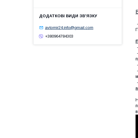
-
avtomir24.info@gmail.com
П
+380964784303
П
п
-
-
м
-
м
Н
п
в