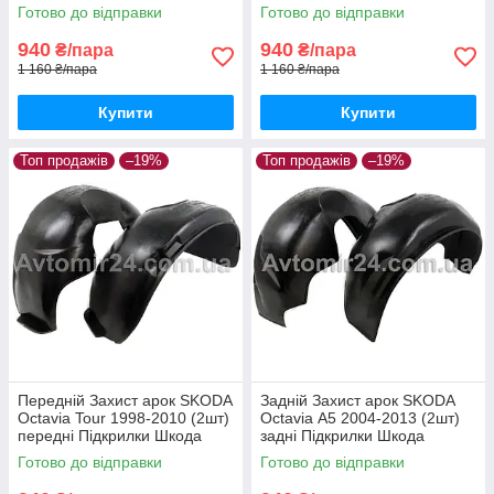
МК2 з 2007 пара задніх
Октавія Тур пара задніх
Готово до відправки
Готово до відправки
940
940
₴/пара
₴/пара
1 160 ₴/пара
1 160 ₴/пара
Купити
Купити
Топ продажів
–19%
Топ продажів
–19%
Передній Захист арок SKODA
Задній Захист арок SKODA
Octavia Tour 1998-2010 (2шт)
Octavia А5 2004-2013 (2шт)
передні Підкрилки Шкода
задні Підкрилки Шкода
Октавія Тур пара передніх
Октавія А5 пара задніх
Готово до відправки
Готово до відправки