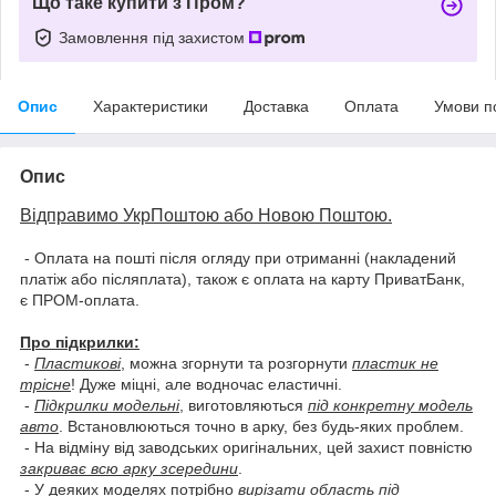
Що таке купити з Пром?
Замовлення під захистом
Опис
Характеристики
Доставка
Оплата
Умови п
Опис
Відправимо УкрПоштою або Новою Поштою.
- Оплата на пошті після огляду при отриманні (накладений
платіж або післяплата), також є оплата на карту ПриватБанк,
є ПРОМ-оплата.
Про підкрилки:
-
Пластикові
, можна згорнути та розгорнути
пластик не
трісне
! Дуже міцні, але водночас еластичні.
-
Підкрилки модельні
, виготовляються
під конкретну модель
авто
. Встановлюються точно в арку, без будь-яких проблем.
- На відміну від заводських оригінальних, цей захист повністю
закриває всю арку зсередини
.
- У деяких моделях потрібно
вирізати область під