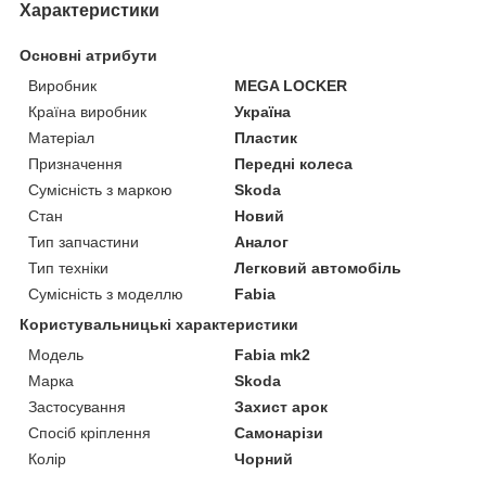
Характеристики
Основні атрибути
Виробник
MEGA LOCKER
Країна виробник
Україна
Матеріал
Пластик
Призначення
Передні колеса
Сумісність з маркою
Skoda
Стан
Новий
Тип запчастини
Аналог
Тип техніки
Легковий автомобіль
Сумісність з моделлю
Fabia
Користувальницькі характеристики
Мoдель
Fabia mk2
Марка
Skoda
Застосування
Захист арок
Спосіб кріплення
Самонарізи
Колір
Чорний