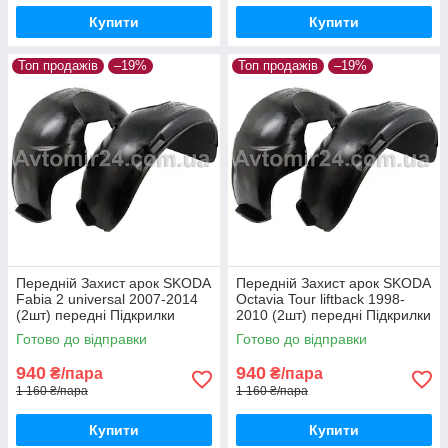
Купити
Купити
Топ продажів
–19%
Топ продажів
–19%
Передній Захист арок SKODA
Передній Захист арок SKODA
Fabia 2 universal 2007-2014
Octavia Tour liftback 1998-
(2шт) передні Підкрилки
2010 (2шт) передні Підкрилки
Шкода Фабія 2 універсал
Шкода Октавія Тур ліфтбек
Готово до відправки
Готово до відправки
пара передніх
пара передніх
940
940
₴/пара
₴/пара
1 160 ₴/пара
1 160 ₴/пара
Купити
Купити