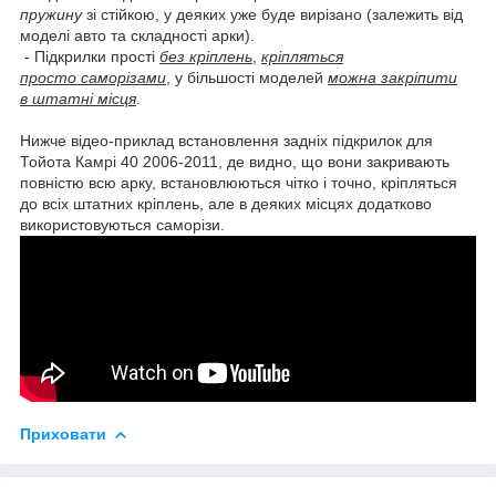
пружину
зі стійкою, у деяких уже буде вирізано (залежить від
моделі авто та складності арки).
- Підкрилки прості
без кріплень
,
кріпляться
просто саморізами
, у більшості моделей
можна закріпити
в штатні місця
.
Нижче відео-приклад встановлення задніх підкрилок для
Тойота Камрі 40 2006-2011, де видно, що вони закривають
повністю всю арку, встановлюються чітко і точно, кріпляться
до всіх штатних кріплень, але в деяких місцях додатково
використовуються саморізи.
Приховати