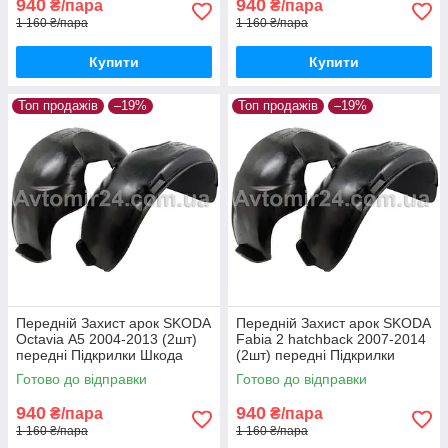
940
940
₴/пара
₴/пара
1 160 ₴/пара
1 160 ₴/пара
Купити
Купити
Топ продажів
–19%
Топ продажів
–19%
Передній Захист арок SKODA
Передній Захист арок SKODA
Octavia А5 2004-2013 (2шт)
Fabia 2 hatchback 2007-2014
передні Підкрилки Шкода
(2шт) передні Підкрилки
Октавія А5 пара передніх
Шкода Фабія 2 хетчбек пара
Готово до відправки
Готово до відправки
передніх
940
940
₴/пара
₴/пара
1 160 ₴/пара
1 160 ₴/пара