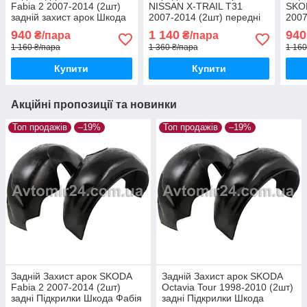
Fabia 2 2007-2014 (2шт)
NISSAN X-TRAIL T31
SKOD
задній захист арок Шкода
2007-2014 (2шт) передні
2007
Фабія МК2 з 2007 пара
Підкрилки Ніссан Х-Трейл
Підк
940
1 140
940
₴/пара
₴/пара
задніх
Т31 з 2007 пара передніх
хетч
1 160 ₴/пара
1 360 ₴/пара
1 160
Купити
Купити
Акційні пропозиції та новинки
Топ продажів
–19%
Топ продажів
–19%
Задній Захист арок SKODA
Задній Захист арок SKODA
Fabia 2 2007-2014 (2шт)
Octavia Tour 1998-2010 (2шт)
задні Підкрилки Шкода Фабія
задні Підкрилки Шкода