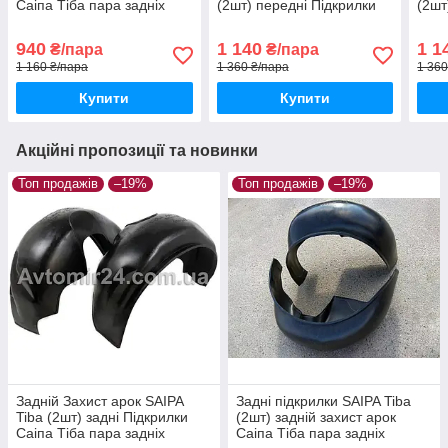
Саіпа Тіба пара задніх
(2шт) передні Підкрилки
(2шт
Ауді А6 С4 пара передніх
Ауді
940
1 140
1 1
₴/пара
₴/пара
1 160 ₴/пара
1 360 ₴/пара
1 360
Купити
Купити
Акційні пропозиції та новинки
Топ продажів
–19%
Топ продажів
–19%
Задній Захист арок SAIPA
Задні підкрилки SAIPA Tiba
Tiba (2шт) задні Підкрилки
(2шт) задній захист арок
Саіпа Тіба пара задніх
Саіпа Тіба пара задніх