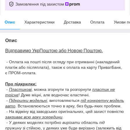
Замовлення під захистом
Опис
Характеристики
Доставка
Оплата
Умови п
Опис
Відправимо УкрПоштою або Новою Поштою.
- Оплата на пошті після огляду при отриманні (накладений
платіж або післяплата), також є оплата на карту ПриватБанк,
є ПРОМ-оплата.
Про підкрилки:
-
Пластикові
, можна згорнути та розгорнути
пластик не
трісне
! Дуже міцні, але водночас еластичні.
-
Підкрилки модельні
, виготовляються
під конкретну модель
авто
. Встановлюються точно в арку, без будь-яких проблем.
- На відміну від заводських оригінальних, цей захист повністю
закриває всю арку зсередини
.
- У деяких моделях потрібно
вирізати область під
пружину
зі стійкою, у деяких уже буде вирізано (залежить від