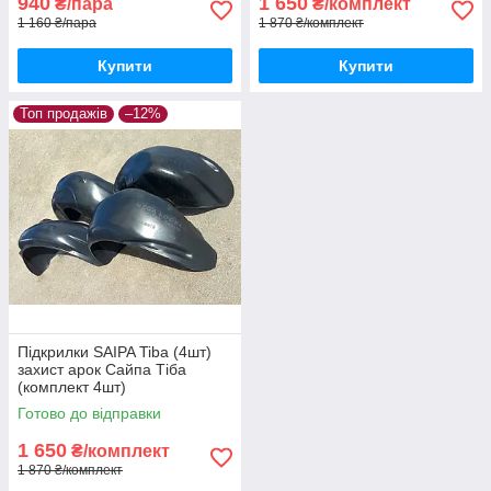
940
1 650
₴/пара
₴/комплект
1 160 ₴/пара
1 870 ₴/комплект
Купити
Купити
Топ продажів
–12%
Підкрилки SAIPA Tiba (4шт)
захист арок Сайпа Тіба
(комплект 4шт)
Готово до відправки
1 650
₴/комплект
1 870 ₴/комплект