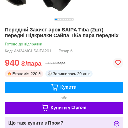
Передній Захист арок SAIPA Tiba (2шт)
передні Підкрилки Сайпа Тіба пара передніх
Готово до відправки
Код: AM24MGLSAIPA201
Роздріб
940
₴/пара
1 160 ₴/пара
Економія
220 ₴
Залишилось
20 днів
Купити
або
Купити з
Що таке купити з Пром?