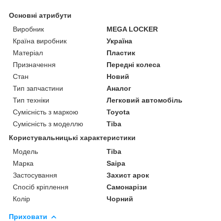
Основні атрибути
Виробник
MEGA LOCKER
Країна виробник
Україна
Матеріал
Пластик
Призначення
Передні колеса
Стан
Новий
Тип запчастини
Аналог
Тип техніки
Легковий автомобіль
Сумісність з маркою
Toyota
Сумісність з моделлю
Tiba
Користувальницькі характеристики
Мoдель
Tiba
Марка
Saipa
Застосування
Захист арок
Спосіб кріплення
Самонарізи
Колір
Чорний
Приховати