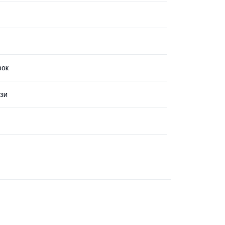
рок
зи