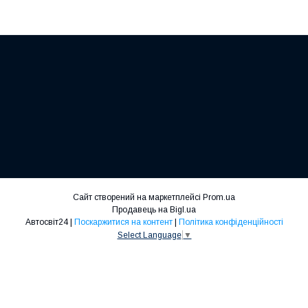
Сайт створений на маркетплейсі
Prom.ua
Продавець на Bigl.ua
Автосвіт24 |
Поскаржитися на контент
|
Політика конфіденційності
Select Language
▼