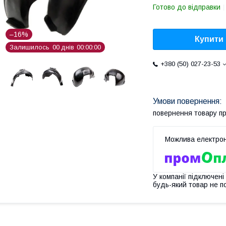
Готово до відправки
–16%
Купити
Залишилось
0
0
днів
0
0
0
0
0
0
+380 (50) 027-23-53
повернення товару п
У компанії підключені
будь-який товар не п