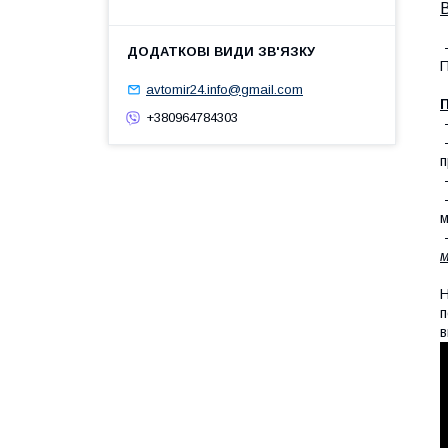
-
П
avtomir24.info@gmail.com
П
+380964784303
п
-
-
м
-
м
Н
п
в