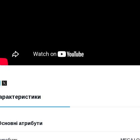
арактеристики
Основні атрибути
иробник
MEGA L