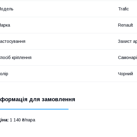
Мoдель
Trafic
Марка
Renault
астосування
Захист а
посіб кріплення
Самонарі
олір
Чорний
нформація для замовлення
іна:
1 140 ₴/пара