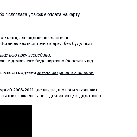
о післяплата), також є оплата на карту
уже міцні, але водночас еластичні.
. Встановлюються точно в арку, без будь-яких
иває всю арку зсередини
.
кою, у деяких уже буде вирізано (залежить від
 більшості моделей
можна закріпити в штатні
мрі 40 2006-2011, де видно, що вони закривають
х штатних кріплень, але в деяких місцях додатково