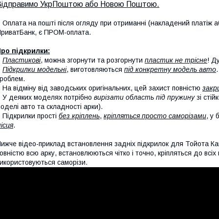
Відправимо УкрПоштою або Новою Поштою.
 Оплата на пошті після огляду при отриманні (накладений платіж аб
риватБанк, є ПРОМ-оплата.
ро підкрилки:
-
Пластикові
, можна згорнути та розгорнути
пластик не трісне
! Д
-
Підкрилки модельні
, виготовляються
під конкретну модель авто
роблем.
 На відміну від заводських оригінальних, цей захист повністю
закр
 У деяких моделях потрібно
вирізати область під пружину
зі стій
оделі авто та складності арки).
 Підкрилки прості
без кріплень
,
кріпляться просто саморізами
, у
ісця
.
ижче відео-приклад встановлення задніх підкрилок для Тойота Ка
овністю всю арку, встановлюються чітко і точно, кріпляться до всі
икористовуються саморізи.