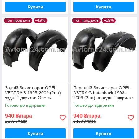
Купити
Купити
Топ продажів
–19%
Топ продажів
–19%
Задній Захист арок OPEL
Передній Захист арок OPEL
VECTRA B 1995-2002 (2шт)
ASTRA G hatchback 1998-
задні Підкрилки Опель
2009 (2шт) передні Підкрилки
Вектра Б пара задніх
Опель Астра Джі хетчбек
Готово до відправки
Готово до відправки
пара передніх
940
940
₴/пара
₴/пара
1 160 ₴/пара
1 160 ₴/пара
Купити
Купити