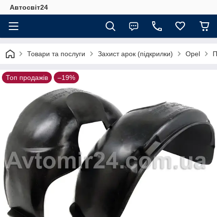
Автосвіт24
Товари та послуги
Захист арок (підкрилки)
Opel
П
Топ продажів
–19%