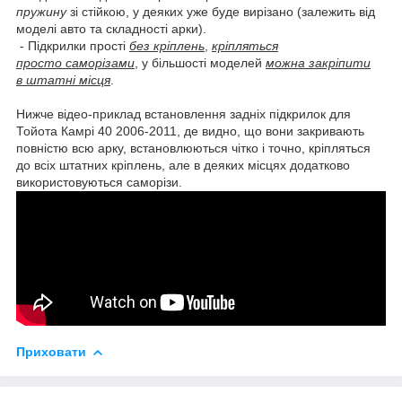
пружину
зі стійкою, у деяких уже буде вирізано (залежить від
моделі авто та складності арки).
- Підкрилки прості
без кріплень
,
кріпляться
просто саморізами
, у більшості моделей
можна закріпити
в штатні місця
.
Нижче відео-приклад встановлення задніх підкрилок для
Тойота Камрі 40 2006-2011, де видно, що вони закривають
повністю всю арку, встановлюються чітко і точно, кріпляться
до всіх штатних кріплень, але в деяких місцях додатково
використовуються саморізи.
Приховати