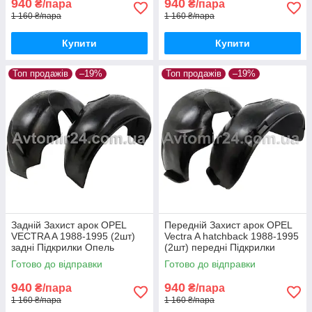
940
940
₴/пара
₴/пара
1 160 ₴/пара
1 160 ₴/пара
Купити
Купити
Топ продажів
–19%
Топ продажів
–19%
Задній Захист арок OPEL
Передній Захист арок OPEL
VECTRA A 1988-1995 (2шт)
Vectra A hatchback 1988-1995
задні Підкрилки Опель
(2шт) передні Підкрилки
Вектра А пара задніх
Опель Вектра А хетчбек пара
Готово до відправки
Готово до відправки
передніх
940
940
₴/пара
₴/пара
1 160 ₴/пара
1 160 ₴/пара