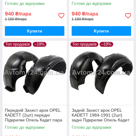
Астра Джі пара передніх
Джі пара задніх
Готово до відправки
Готово до відправки
940
940
₴/пара
₴/пара
1 160 ₴/пара
1 160 ₴/пара
Купити
Купити
Топ продажів
–19%
Топ продажів
–19%
Передній Захист арок OPEL
Задній Захист арок OPEL
КADETT (2шт) передні
KADETT 1984-1991 (2шт)
Підкрилки Опель Кадет пара
задні Підкрилки Опель Кадет
передніх
пара задніх
Готово до відправки
Готово до відправки