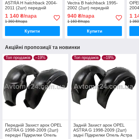
ASTRA H hatchback 2004-
Vectra B hatchback 1995-
OPEL
2011 (2шт) передній
2002 (2шт) передній
2004
захист арок Опель Астра
захист арок Опель Вектра
Підк
1 140
940
1 1
₴/пара
₴/пара
Н хетчбек пара передніх
Б хетчбек пара передніх
хетч
1 360 ₴/пара
1 160 ₴/пара
1 360
Купити
Купити
Акційні пропозиції та новинки
Топ продажів
–19%
Топ продажів
–19%
Передній Захист арок OPEL
Задній Захист арок OPEL
ASTRA G 1998-2009 (2шт)
ASTRA G 1998-2009 (2шт)
передні Підкрилки Опель
задні Підкрилки Опель Астра