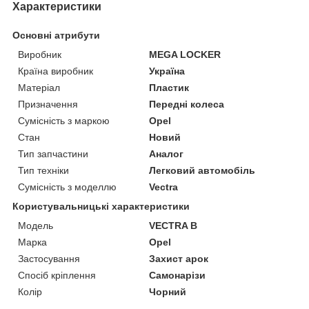
Характеристики
Основні атрибути
Виробник
MEGA LOCKER
Країна виробник
Україна
Матеріал
Пластик
Призначення
Передні колеса
Сумісність з маркою
Opel
Стан
Новий
Тип запчастини
Аналог
Тип техніки
Легковий автомобіль
Сумісність з моделлю
Vectra
Користувальницькі характеристики
Мoдель
VEСTRA B
Марка
Opel
Застосування
Захист арок
Спосіб кріплення
Самонарізи
Колір
Чорний