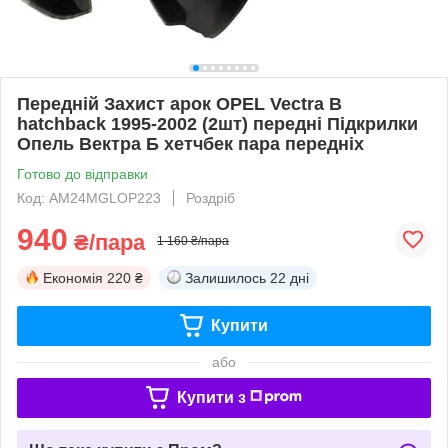
Передній Захист арок OPEL Vectra B
hatchback 1995-2002 (2шт) передні Підкрилки
Опель Вектра Б хетчбек пара передніх
Готово до відправки
Код: AM24MGLOP223
Роздріб
940
₴/пара
1 160 ₴/пара
Економія
220 ₴
Залишилось
22 дні
Купити
або
Купити з