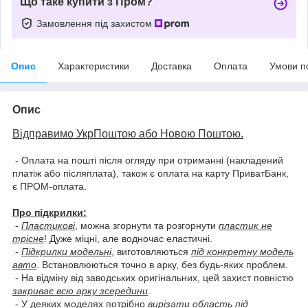
Що таке купити з Пром?
Замовлення під захистом
Опис
Характеристики
Доставка
Оплата
Умови п
Опис
Відправимо УкрПоштою або Новою Поштою.
- Оплата на пошті після огляду при отриманні (накладений
платіж або післяплата), також є оплата на карту ПриватБанк,
є ПРОМ-оплата.
Про підкрилки:
-
Пластикові
, можна згорнути та розгорнути
пластик не
трісне
! Дуже міцні, але водночас еластичні.
-
Підкрилки модельні
, виготовляються
під конкретну модель
авто
. Встановлюються точно в арку, без будь-яких проблем.
- На відміну від заводських оригінальних, цей захист повністю
закриває всю арку зсередини
.
- У деяких моделях потрібно
вирізати область під