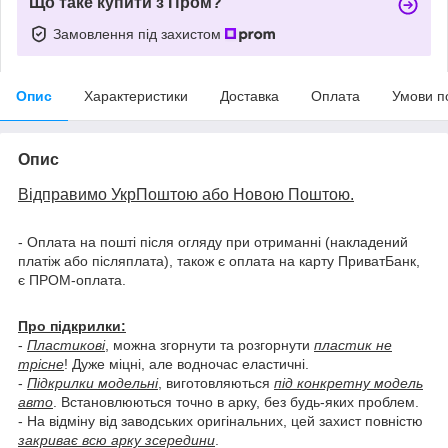
Що таке купити з Пром?
Замовлення під захистом
Опис
Характеристики
Доставка
Оплата
Умови п
Опис
Відправимо УкрПоштою або Новою Поштою.
- Оплата на пошті після огляду при отриманні (накладений
платіж або післяплата), також є оплата на карту ПриватБанк,
є ПРОМ-оплата.
Про підкрилки:
-
Пластикові
, можна згорнути та розгорнути
пластик не
трісне
! Дуже міцні, але водночас еластичні.
-
Підкрилки модельні
, виготовляються
під конкретну модель
авто
. Встановлюються точно в арку, без будь-яких проблем.
- На відміну від заводських оригінальних, цей захист повністю
закриває всю арку зсередини
.