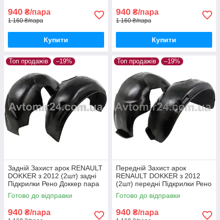
940
940
₴/пара
₴/пара
1 160 ₴/пара
1 160 ₴/пара
Купити
Купити
Топ продажів
–19%
Топ продажів
–19%
Задній Захист арок RENAULT
Передній Захист арок
DOKKER з 2012 (2шт) задні
RENAULT DOKKER з 2012
Підкрилки Рено Доккер пара
(2шт) передні Підкрилки Рено
задніх
Доккер пара передніх
Готово до відправки
Готово до відправки
940
940
₴/пара
₴/пара