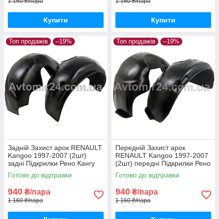
1 160 ₴/пара
1 160 ₴/пара
Купити
Купити
Топ продажів
–19%
Топ продажів
–19%
Задній Захист арок RENAULT
Передній Захист арок
Kangoo 1997-2007 (2шт)
RENAULT Kangoo 1997-2007
задні Підкрилки Рено Кангу
(2шт) передні Підкрилки Рено
до 2007 пара задніх
Кангу до 2007 пара передніх
Готово до відправки
Готово до відправки
940
940
₴/пара
₴/пара
1 160 ₴/пара
1 160 ₴/пара