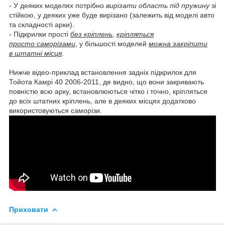
- У деяких моделях потрібно
вирізати область під пружину
зі
стійкою, у деяких уже буде вирізано (залежить від моделі авто
та складності арки).
- Підкрилки прості
без кріплень
,
кріпляться
просто саморізами
, у більшості моделей
можна закріпити
в штатні місця
.
Нижче відео-приклад встановлення задніх підкрилок для
Тойота Камрі 40 2006-2011, де видно, що вони закривають
повністю всю арку, встановлюються чітко і точно, кріпляться
до всіх штатних кріплень, але в деяких місцях додатково
використовуються саморізи.
Приховати