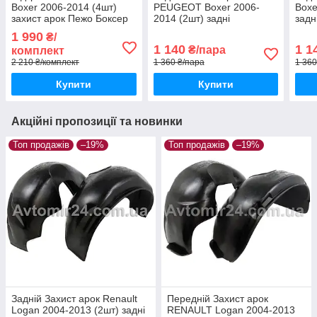
Boxer 2006-2014 (4шт)
PEUGEOT Boxer 2006-
Boxe
захист арок Пежо Боксер
2014 (2шт) задні
задн
2006-2014 (комплект 4шт)
Підкрилки Пежо Боксер
Бокс
1 990
₴/
2006-2014 пара задніх
задн
1 140
1 1
₴/пара
комплект
2 210 ₴/комплект
1 360 ₴/пара
1 360
Купити
Купити
Акційні пропозиції та новинки
Топ продажів
–19%
Топ продажів
–19%
Задній Захист арок Renault
Передній Захист арок
Logan 2004-2013 (2шт) задні
RENAULT Logan 2004-2013