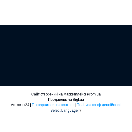
Сайт створений на маркетплейсі
Prom.ua
Продавець на Bigl.ua
Автосвіт24 |
Поскаржитися на контент
|
Політика конфіденційності
Select Language
▼