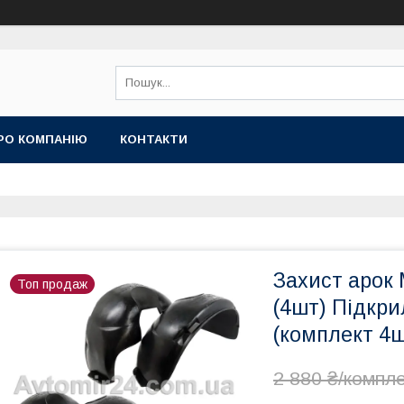
РО КОМПАНІЮ
КОНТАКТИ
Захист арок 
Топ продаж
(4шт) Підкри
(комплект 4ш
2 880 ₴/компл