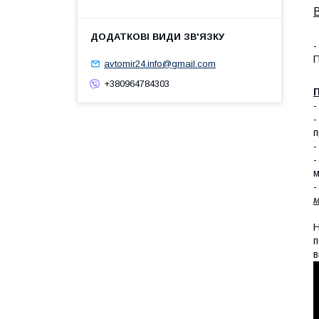
-
П
avtomir24.info@gmail.com
+380964784303
П
п
-
-
м
-
м
Н
п
в