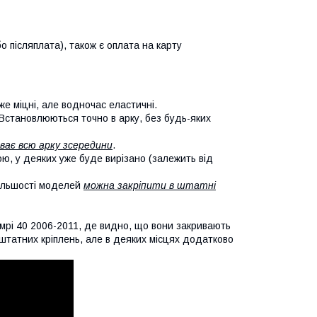
о післяплата), також є оплата на карту
же міцні, але водночас еластичні.
 Встановлюються точно в арку, без будь-яких
ває всю арку зсередини
.
кою, у деяких уже буде вирізано (залежить від
більшості моделей
можна закріпити в штатні
мрі 40 2006-2011, де видно, що вони закривають
х штатних кріплень, але в деяких місцях додатково