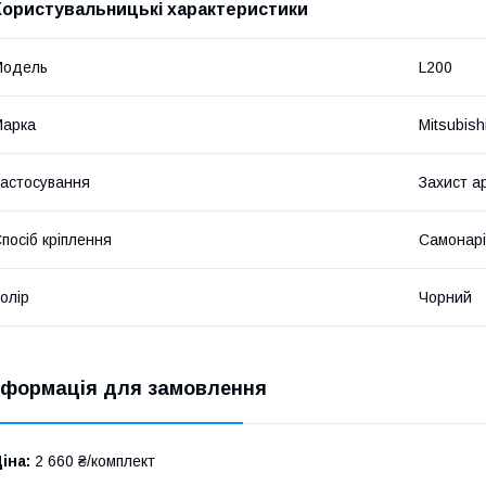
Користувальницькі характеристики
Мoдель
L200
Марка
Mitsubish
астосування
Захист а
посіб кріплення
Самонарі
олір
Чорний
нформація для замовлення
іна:
2 660 ₴/комплект