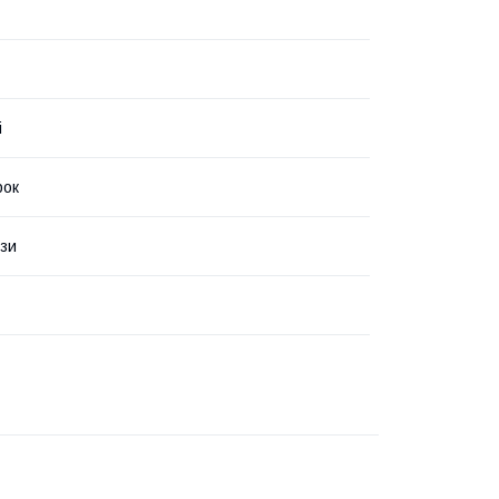
i
рок
зи