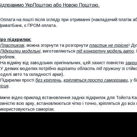
Відправимо УкрПоштою або Новою Поштою.
 Оплата на пошті після огляду при отриманні (накладений платіж аб
риватБанк, є ПРОМ-оплата.
ро підкрилки:
-
Пластикові
, можна згорнути та розгорнути
пластик не трісне
! Ду
-
Підкрилки модельні
, виготовляються
під конкретну модель авто
.
роблем.
 На відміну від заводських оригінальних, цей захист повністю
закри
 У деяких моделях потрібно
вирізати область під пружину
зі стій
оделі авто та складності арки).
 Підкрилки прості
без кріплень
,
кріпляться просто саморізами
, у 
ісця
.
ижче відео-приклад встановлення задніх підкрилок для Тойота Ка
овністю всю арку, встановлюються чітко і точно, кріпляться до всі
икористовуються саморізи.