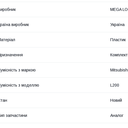
иробник
MEGA L
раїна виробник
Україна
атеріал
Пластик
ризначення
Комплект
умісність з маркою
Mitsubish
умісність з моделлю
L200
Стан
Новий
ип запчастини
Аналог