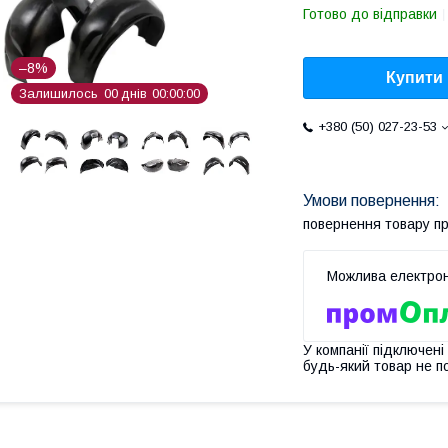
Готово до відправки
–8%
Купити
Залишилось
0
0
днів
0
0
0
0
0
0
+380 (50) 027-23-53
повернення товару п
У компанії підключені
будь-який товар не п