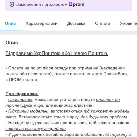
Замовлення під захистом
Опис
Характеристики
Доставка
Оплата
Умови п
Опис
Відправимо УкрПоштою або Новою Поштою.
- Оплата на пошті після огляду при отриманні (накладений
платіж або післяплата), також є оплата на карту ПриватБанк,
є ПРОМ-оплата.
Про підкрилки:
-
Пластикові
, можна згорнути та розгорнути
пластик не
трісне
! Дуже міцні, але водночас еластичні.
-
Підкрилки модельні
, виготовляються
під конкретну модель
авто
. Встановлюються точно в арку, без будь-яких проблем.
- На відміну від заводських оригінальних, цей захист повністю
закриває всю арку зсередини
.
- У деяких моделях потрібно
вирізати область під пружину
зі