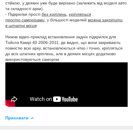
стійкою, у деяких уже буде вирізано (залежить від моделі авто
та складності арки).
- Підкрилки прості
без кріплень
,
кріпляться
просто саморізами
, у більшості моделей
можна закріпити
в штатні місця
.
Нижче відео-приклад встановлення задніх підкрилок для
Тойота Камрі 40 2006-2011, де видно, що вони закривають
повністю всю арку, встановлюються чітко і точно, кріпляться
до всіх штатних кріплень, але в деяких місцях додатково
використовуються саморізи.
Приховати