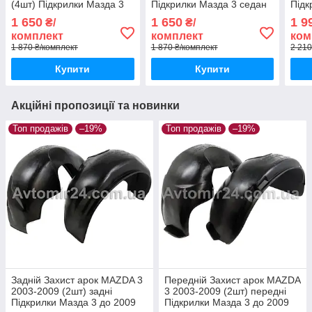
(4шт) Підкрилки Мазда 3
Підкрилки Мазда 3 седан
Підк
хетчбек (комплект 4шт)
(комплект 4шт)
2009
1 650
1 650
1 9
₴/
₴/
комплект
комплект
ком
1 870 ₴/комплект
1 870 ₴/комплект
2 210
Купити
Купити
Акційні пропозиції та новинки
Топ продажів
–19%
Топ продажів
–19%
Задній Захист арок MAZDA 3
Передній Захист арок MAZDA
2003-2009 (2шт) задні
3 2003-2009 (2шт) передні
Підкрилки Мазда 3 до 2009
Підкрилки Мазда 3 до 2009