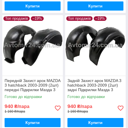
Купити
Купити
Топ продажів
–19%
Топ продажів
–19%
Передній Захист арок MAZDA
Задній Захист арок MAZDA 3
3 hatchback 2003-2009 (2шт)
hatchback 2003-2009 (2шт)
передні Підкрилки Мазда 3
задні Підкрилки Мазда 3
хетчбек пара передніх
хетчбек до 2009 пара задніх
Готово до відправки
Готово до відправки
940
940
₴/пара
₴/пара
1 160 ₴/пара
1 160 ₴/пара
Купити
Купити