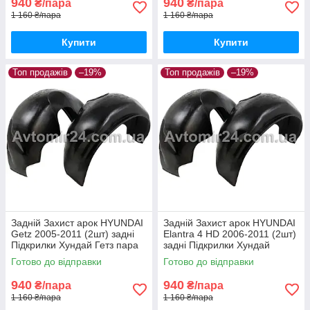
940
940
₴/пара
₴/пара
1 160 ₴/пара
1 160 ₴/пара
Купити
Купити
Топ продажів
–19%
Топ продажів
–19%
Задній Захист арок HYUNDAI
Задній Захист арок HYUNDAI
Getz 2005-2011 (2шт) задні
Elantra 4 HD 2006-2011 (2шт)
Підкрилки Хундай Гетз пара
задні Підкрилки Хундай
задніх
Елантра 4 НД пара задніх
Готово до відправки
Готово до відправки
940
940
₴/пара
₴/пара
1 160 ₴/пара
1 160 ₴/пара