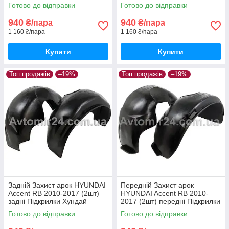
Акцент МС пара задніх
Хюндай Аксент МС пара
Готово до відправки
Готово до відправки
передніх
940
940
₴/пара
₴/пара
1 160 ₴/пара
1 160 ₴/пара
Купити
Купити
Топ продажів
–19%
Топ продажів
–19%
Задній Захист арок HYUNDAI
Передній Захист арок
Accent RB 2010-2017 (2шт)
HYUNDAI Accent RB 2010-
задні Підкрилки Хундай
2017 (2шт) передні Підкрилки
Акцент РБ пара задніх
Хюндай Аксент РБ пара
Готово до відправки
Готово до відправки
передніх