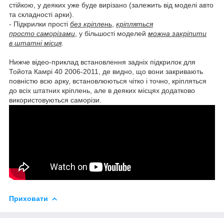
стійкою, у деяких уже буде вирізано (залежить від моделі авто
та складності арки).
- Підкрилки прості
без кріплень
,
кріпляться
просто саморізами
, у більшості моделей
можна закріпити
в штатні місця
.
Нижче відео-приклад встановлення задніх підкрилок для
Тойота Камрі 40 2006-2011, де видно, що вони закривають
повністю всю арку, встановлюються чітко і точно, кріпляться
до всіх штатних кріплень, але в деяких місцях додатково
використовуються саморізи.
Приховати