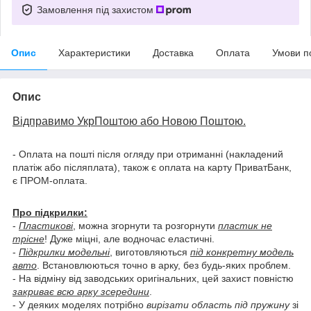
Замовлення під захистом
Опис
Характеристики
Доставка
Оплата
Умови п
Опис
Відправимо УкрПоштою або Новою Поштою.
- Оплата на пошті після огляду при отриманні (накладений
платіж або післяплата), також є оплата на карту ПриватБанк,
є ПРОМ-оплата.
Про підкрилки:
-
Пластикові
, можна згорнути та розгорнути
пластик не
трісне
! Дуже міцні, але водночас еластичні.
-
Підкрилки модельні
, виготовляються
під конкретну модель
авто
. Встановлюються точно в арку, без будь-яких проблем.
- На відміну від заводських оригінальних, цей захист повністю
закриває всю арку зсередини
.
- У деяких моделях потрібно
вирізати область під пружину
зі