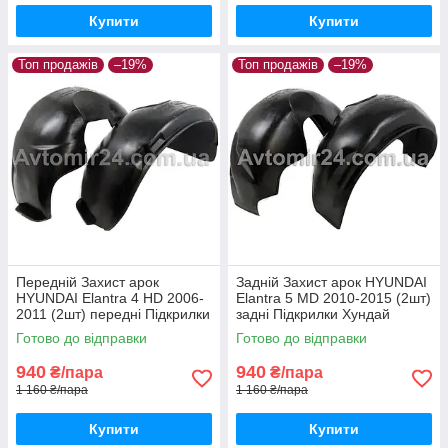
Купити
Купити
Топ продажів
–19%
Топ продажів
–19%
Передній Захист арок
Задній Захист арок HYUNDAI
HYUNDAI Elantra 4 HD 2006-
Elantra 5 MD 2010-2015 (2шт)
2011 (2шт) передні Підкрилки
задні Підкрилки Хундай
Хюндай Елантра 4 НД пара
Елантра 5 МД пара задніх
Готово до відправки
Готово до відправки
передніх
940
940
₴/пара
₴/пара
1 160 ₴/пара
1 160 ₴/пара
Купити
Купити