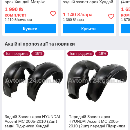
арок Хюндай Матрікс
задній захист арок Хундай
(4шт
(комплект 4шт)
Матрикс пара задніх
Ацен
1 990
1 6
₴/
1 140
₴/пара
комплект
ком
2 210 ₴/комплект
1 360 ₴/пара
1 870
Купити
Купити
Акційні пропозиції та новинки
Топ продажів
–19%
Топ продажів
–19%
Задній Захист арок HYUNDAI
Передній Захист арок
Accent MC 2005-2010 (2шт)
HYUNDAI Accent MC 2005-
задні Підкрилки Хундай
2010 (2шт) передні Підкрилки