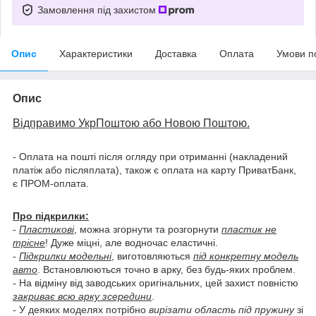
Замовлення під захистом
Опис
Характеристики
Доставка
Оплата
Умови п
Опис
Відправимо УкрПоштою або Новою Поштою.
- Оплата на пошті після огляду при отриманні (накладений
платіж або післяплата), також є оплата на карту ПриватБанк,
є ПРОМ-оплата.
Про підкрилки:
-
Пластикові
, можна згорнути та розгорнути
пластик не
трісне
! Дуже міцні, але водночас еластичні.
-
Підкрилки модельні
, виготовляються
під конкретну модель
авто
. Встановлюються точно в арку, без будь-яких проблем.
- На відміну від заводських оригінальних, цей захист повністю
закриває всю арку зсередини
.
- У деяких моделях потрібно
вирізати область під пружину
зі