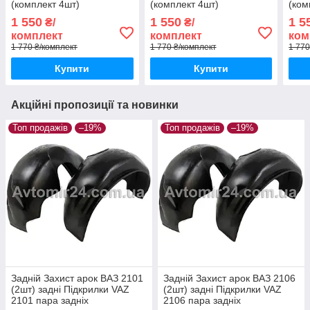
(комплект 4шт)
(комплект 4шт)
(ком
1 550
1 550
1 5
₴/
₴/
комплект
комплект
ком
1 770 ₴/комплект
1 770 ₴/комплект
1 770
Купити
Купити
Акційні пропозиції та новинки
Топ продажів
–19%
Топ продажів
–19%
Задній Захист арок ВАЗ 2101
Задній Захист арок ВАЗ 2106
(2шт) задні Підкрилки VAZ
(2шт) задні Підкрилки VAZ
2101 пара задніх
2106 пара задніх