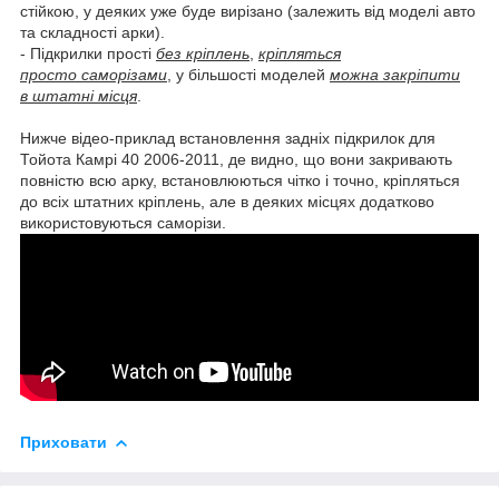
стійкою, у деяких уже буде вирізано (залежить від моделі авто
та складності арки).
- Підкрилки прості
без кріплень
,
кріпляться
просто саморізами
, у більшості моделей
можна закріпити
в штатні місця
.
Нижче відео-приклад встановлення задніх підкрилок для
Тойота Камрі 40 2006-2011, де видно, що вони закривають
повністю всю арку, встановлюються чітко і точно, кріпляться
до всіх штатних кріплень, але в деяких місцях додатково
використовуються саморізи.
Приховати