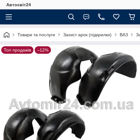
Автосвіт24
Товари та послуги
Захист арок (підкрилки)
ВАЗ
З
Топ продажів
–12%