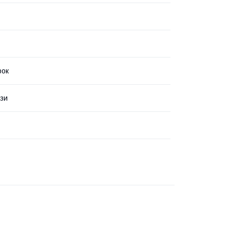
рок
зи