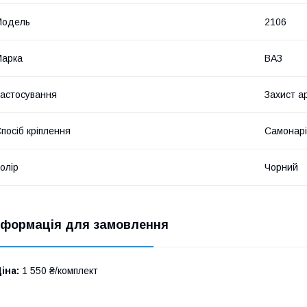
Мoдель
2106
Марка
ВАЗ
астосування
Захист а
посіб кріплення
Самонарі
олір
Чорний
нформація для замовлення
іна:
1 550 ₴/комплект