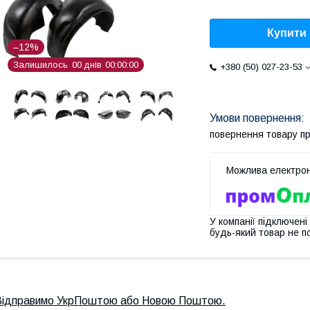
Купити
–12%
Залишилось
0
0
днів
0
0
0
0
0
0
+380 (50) 027-23-53
повернення товару п
У компанії підключені
будь-який товар не п
Відправимо УкрПоштою або Новою Поштою.