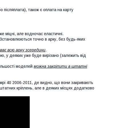
о післяплата), також є оплата на карту
же міцні, але водночас еластичні.
 Встановлюються точно в арку, без будь-яких
ває всю арку зсередини
.
кою, у деяких уже буде вирізано (залежить від
більшості моделей
можна закріпити в штатні
мрі 40 2006-2011, де видно, що вони закривають
х штатних кріплень, але в деяких місцях додатково