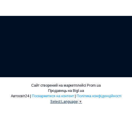
Сайт створений на маркетплейсі
Prom.ua
Продавець на Bigl.ua
Автосвіт24 |
Поскаржитися на контент
|
Політика конфіденційності
Select Language
▼