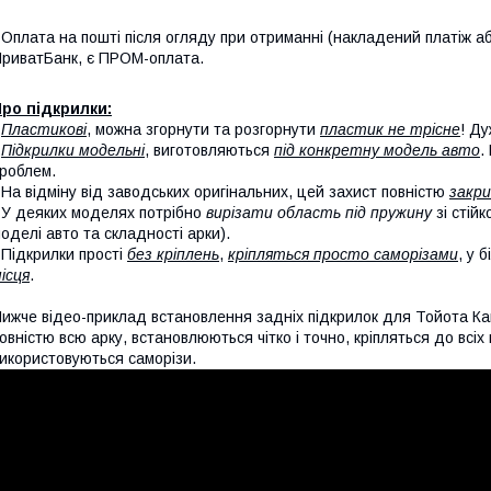
 Оплата на пошті після огляду при отриманні (накладений платіж аб
риватБанк, є ПРОМ-оплата.
ро підкрилки:
-
Пластикові
, можна згорнути та розгорнути
пластик не трісне
! Ду
-
Підкрилки модельні
, виготовляються
під конкретну модель авто
.
роблем.
 На відміну від заводських оригінальних, цей захист повністю
закри
 У деяких моделях потрібно
вирізати область під пружину
зі стій
оделі авто та складності арки).
 Підкрилки прості
без кріплень
,
кріпляться просто саморізами
, у 
ісця
.
ижче відео-приклад встановлення задніх підкрилок для Тойота Ка
овністю всю арку, встановлюються чітко і точно, кріпляться до всі
икористовуються саморізи.