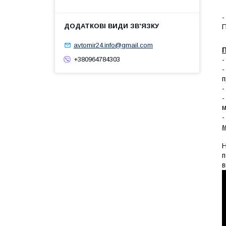
-
П
avtomir24.info@gmail.com
П
+380964784303
п
-
-
м
-
м
Н
п
в