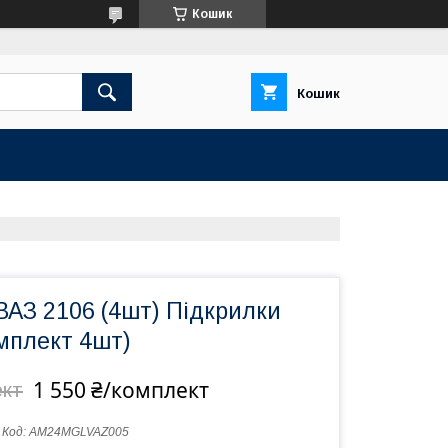
Кошик
Кошик
ВАЗ 2106 (4шт) Підкрилки
мплект 4шт)
1 550 ₴/комплект
ект
Код:
AM24MGLVAZ005