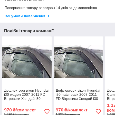
Повернення товару впродовж 14 днів за домовленістю
Всі умови повернення
Подібні товари компанії
Дефлектори вікон Hyundai
Дефлектори вікон Hyundai
Дефл
i30 wagon 2007-2011 FD
i30 hatchback 2007-2011
Camr
Вітровики Хюндай і30
FD Вітровики Хюндай і30
Вітр
універсал дефлектори
хетчбек дефлектори 4шт з
дефл
1 1
4шт з 2007 по 2011
2007 по 2011
201
970
970
₴/комплект
₴/комплект
ком
1 230 ₴/комплект
1 230 ₴/комплект
1 470