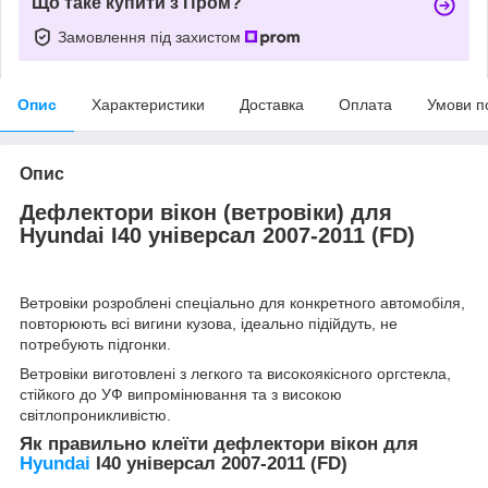
Що таке купити з Пром?
Замовлення під захистом
Опис
Характеристики
Доставка
Оплата
Умови п
Опис
Дефлектори вікон (ветровіки) для
Hyundai I40 універсал 2007-2011 (FD)
Ветровіки розроблені спеціально для конкретного автомобіля,
повторюють всі вигини кузова, ідеально підійдуть, не
потребують підгонки.
Ветровіки виготовлені з легкого та високоякісного оргстекла,
стійкого до УФ випромінювання та з високою
світлопроникливістю.
Як правильно клеїти дефлектори вікон для
Hyundai
I40 універсал 2007-2011 (FD)