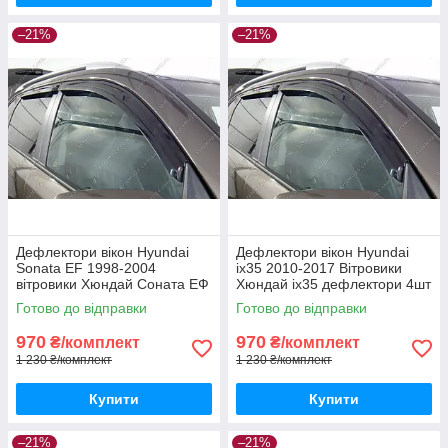
–21%
–21%
Дефлектори вікон Hyundai
Дефлектори вікон Hyundai
Sonata EF 1998-2004
ix35 2010-2017 Вітровики
вітровики Хюндай Соната ЕФ
Хюндай іх35 дефлектори 4шт
дефлектори 4шт з 1998 по
з 2010 по 2017
Готово до відправки
Готово до відправки
2004
970
970
₴/комплект
₴/комплект
1 230 ₴/комплект
1 230 ₴/комплект
Купити
Купити
–21%
–21%