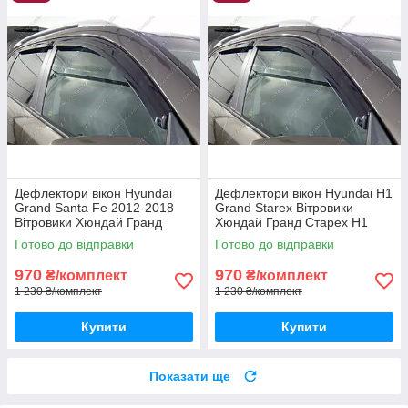
Дефлектори вікон Hyundai
Дефлектори вікон Hyundai H1
Grand Santa Fe 2012-2018
Grand Starex Вітровики
Вітровики Хюндай Гранд
Хюндай Гранд Старех Н1
Санта Фе дефлектори 4шт з
дефлектори 4шт
Готово до відправки
Готово до відправки
2012 по 2018
970
970
₴/комплект
₴/комплект
1 230 ₴/комплект
1 230 ₴/комплект
Купити
Купити
Показати ще