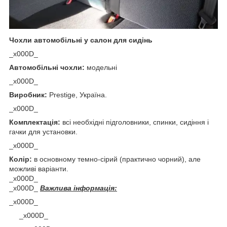
Чохли автомобільні у салон для сидінь
_x000D_
Автомобільні чохли:
модельні
_x000D_
Виробник:
Prestige, Україна.
_x000D_
Комплектація:
всі необхідні підголовники, спинки, сидіння і
гачки для установки.
_x000D_
Колір:
в основному темно-сірий (практично чорний), але
можливі варіанти.
_x000D_
_x000D_
Важлива інформація:
_x000D_
_x000D_