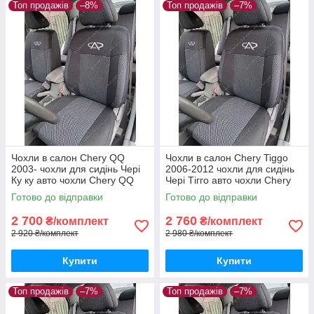
Топ продажів
–8%
Топ продажів
–7%
Чохли в салон Chery QQ
Чохли в салон Chery Tiggo
2003- чохли для сидінь Чері
2006-2012 чохли для сидінь
Ку ку авто чохли Chery QQ
Чері Тігго авто чохли Chery
Tiggo
Готово до відправки
Готово до відправки
2 700
2 760
₴/комплект
₴/комплект
2 920 ₴/комплект
2 980 ₴/комплект
Купити
Купити
Топ продажів
–7%
Топ продажів
–7%