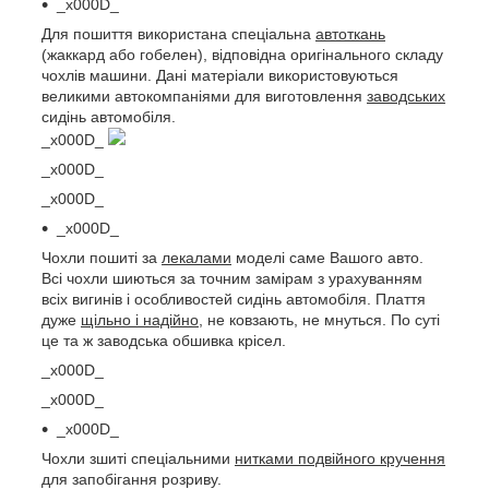
_x000D_
Для пошиття використана спеціальна
автоткань
(жаккард або гобелен), відповідна оригінального складу
чохлів машини. Дані матеріали використовуються
великими автокомпаніями для виготовлення
заводських
сидінь автомобіля.
_x000D_
_x000D_
_x000D_
_x000D_
Чохли пошиті за
лекалами
моделі саме Вашого авто.
Всі чохли шиються за точним замірам з урахуванням
всіх вигинів і особливостей сидінь автомобіля. Плаття
дуже
щільно і надійно
, не ковзають, не мнуться. По суті
це та ж заводська обшивка крісел.
_x000D_
_x000D_
_x000D_
Чохли зшиті спеціальними
нитками подвійного кручення
для запобігання розриву.