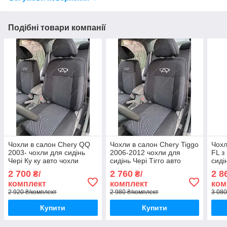
Подібні товари компанії
Чохли в салон Chery QQ
Чохли в салон Chery Tiggo
Чохл
2003- чохли для сидінь
2006-2012 чохли для
FL з
Чері Ку ку авто чохли
сидінь Чері Тігго авто
сиді
Chery QQ
чохли Chery Tiggo
чохл
2 700
2 760
2 8
₴/
₴/
комплект
комплект
ком
2 920 ₴/комплект
2 980 ₴/комплект
3 080
Купити
Купити