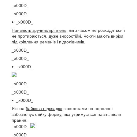
_x000D_
_x000D_
_x000D_
Наявність зручних кріплень
, які з часом не розходяться і
не протираються, дуже зносостійкі. Чохли мають
вирізи
під кріплення ременів і підголівників.
_x000D_
_x000D_
_x000D_
_x000D_
_x000D_
_x000D_
Якісна
байкова підкладка
з вставками на поролоні
забезпечує стійку форму, яка утримується навіть після
прання.
_x000D_
_x000D_