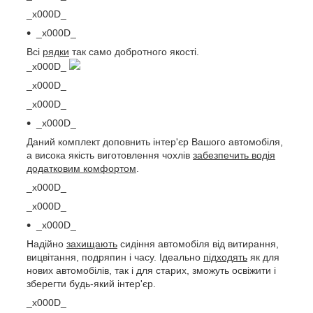
_x000D_
_x000D_
Всі
рядки
так само добротного якості.
_x000D_
_x000D_
_x000D_
_x000D_
Даний комплект доповнить інтер'єр Вашого автомобіля,
а висока якість виготовлення чохлів
забезпечить водія
додатковим комфортом
.
_x000D_
_x000D_
_x000D_
Надійно
захищають
сидіння автомобіля від витирання,
вицвітання, подряпин і часу. Ідеально
підходять
як для
нових автомобілів, так і для старих, зможуть освіжити і
зберегти будь-який інтер'єр.
_x000D_