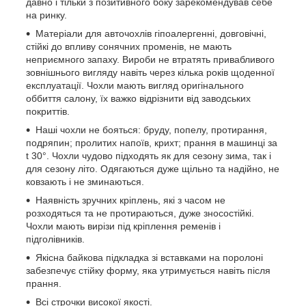
давно і тільки з позитивного боку зарекомендував себе
на ринку.
Матеріали для авточохлів гіпоалергенні, довговічні,
стійкі до впливу сонячних променів, не мають
неприємного запаху. Вироби не втратять привабливого
зовнішнього вигляду навіть через кілька років щоденної
експлуатації. Чохли мають вигляд оригінального
оббиття салону, їх важко відрізнити від заводських
покриттів.
Наші чохли не бояться: бруду, попелу, протирання,
подряпин; пролитих напоїв, крихт; прання в машинці за
t 30°. Чохли чудово підходять як для сезону зима, так і
для сезону літо. Одягаються дуже щільно та надійно, не
ковзають і не зминаються.
Наявність зручних кріплень, які з часом не
розходяться та не протираються, дуже зносостійкі.
Чохли мають вирізи під кріплення ременів і
підголівників.
Якісна байкова підкладка зі вставками на поролоні
забезпечує стійку форму, яка утримується навіть після
прання.
Всі строчки високої якості.