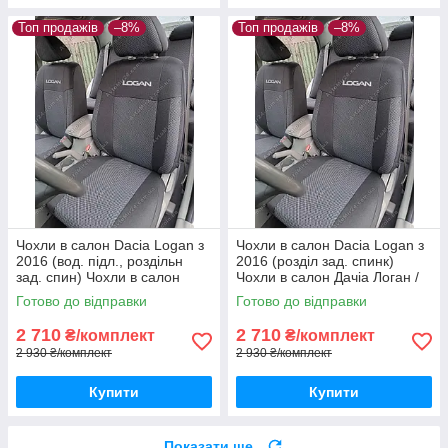
Топ продажів
–8%
Топ продажів
–8%
Чохли в салон Dacia Logan з
Чохли в салон Dacia Logan з
2016 (вод. підл., роздільн
2016 (розділ зад. спинк)
зад. спин) Чохли в салон
Чохли в салон Дачіа Логан /
Дачіа Логан / авто чохли
авто чохли Dacia Logan
Готово до відправки
Готово до відправки
Dacia Logan
2 710
2 710
₴/комплект
₴/комплект
2 930 ₴/комплект
2 930 ₴/комплект
Купити
Купити
Показати ще