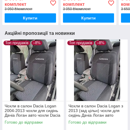
суцільна)
роздільна)
суці
комплект
комплект
ком
3 050 ₴/комплект
3 050 ₴/комплект
3 650
Купити
Купити
Акційні пропозиції та новинки
Топ продажів
–8%
Топ продажів
–8%
Чохли в салон Dacia Logan
Чохли в салон Dacia Logan з
2004-2013 чохли для сидінь
2013 (зад цільн) чохли для
Дачіа Логан авто чохли Dacia
сидінь Дачіа Логан авто
Logan
чохли Dacia Logan
Готово до відправки
Готово до відправки