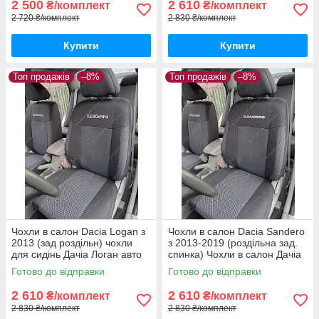
2 500
2 610
₴/комплект
₴/комплект
2 720 ₴/комплект
2 830 ₴/комплект
Купити
Купити
Топ продажів
–8%
Топ продажів
–8%
Чохли в салон Dacia Logan з
Чохли в салон Dacia Sandero
2013 (зад роздільн) чохли
з 2013-2019 (роздільна зад.
для сидінь Дачіа Логан авто
спинка) Чохли в салон Дачіа
чохли Dacia Logan
Сандеро після 2013 / авто
Готово до відправки
Готово до відправки
чохли Dacia Sandero
2 610
2 610
₴/комплект
₴/комплект
2 830 ₴/комплект
2 830 ₴/комплект