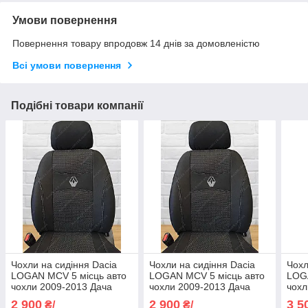
Умови повернення
Повернення товару впродовж 14 днів за домовленістю
Всі умови повернення
Подібні товари компанії
Чохли на сидіння Dacia
Чохли на сидіння Dacia
Чохл
LOGAN MCV 5 місць авто
LOGAN MCV 5 місць авто
LOGA
чохли 2009-2013 Дача
чохли 2009-2013 Дача
чохл
ЛОГАН МЦВ 5м (спинка
ЛОГАН МЦВ 5м (спинка
ЛОГ
2 900
2 900
3 5
₴/
₴/