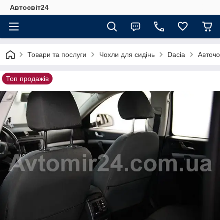
Автосвіт24
Товари та послуги
Чохли для сидінь
Dacia
Авточо
Топ продажів