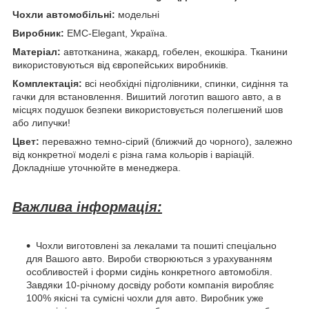
Чохли автомобільні:
модельні
Виробник:
EMC-Elegant, Україна.
Матеріал:
автотканина, жакард, гобелен, екошкіра. Тканини
використовуються від європейських виробників.
Комплектація:
всі необхідні підголівники, спинки, сидіння та
гачки для встановлення. Вишитий логотип вашого авто, а в
місцях подушок безпеки використовується полегшений шов
або липучки!
Цвет:
переважно темно-сірий (ближчий до чорного), залежно
від конкретної моделі є різна гама кольорів і варіацій.
Докладніше уточнюйте в менеджера.
Важлива інформація:
Чохли виготовлені за лекалами та пошиті спеціально
для Вашого авто. Вироби створюються з урахуванням
особливостей і форми сидінь конкретного автомобіля.
Завдяки 10-річному досвіду роботи компанія виробляє
100% якісні та сумісні чохли для авто. Виробник уже