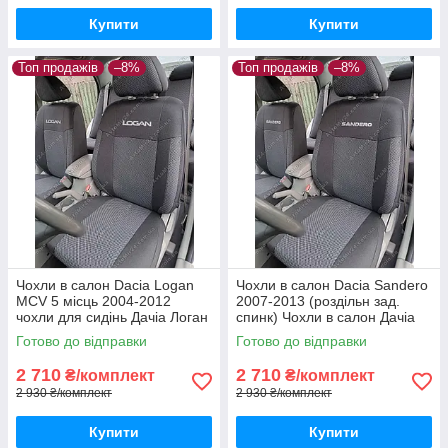
Купити
Купити
Топ продажів
–8%
Топ продажів
–8%
Чохли в салон Dacia Logan
Чохли в салон Dacia Sandero
MCV 5 місць 2004-2012
2007-2013 (роздільн зад.
чохли для сидінь Дачіа Логан
спинк) Чохли в салон Дачіа
МЦВ 5місць авто чохли Dacia
Сандеро до 2013 / авто
Готово до відправки
Готово до відправки
Logan MCV
чохли Dacia Sandero
2 710
2 710
₴/комплект
₴/комплект
2 930 ₴/комплект
2 930 ₴/комплект
Купити
Купити