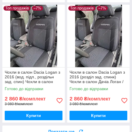
Топ продажів
–7%
Топ продажів
–7%
Чохли в салон Dacia Logan з
Чохли в салон Dacia Logan з
2016 (вод. підл., роздільн
2016 (розділ зад. спинк)
зад. спин) Чохли в салон
Чохли в салон Дачіа Логан /
Дачіа Логан / авто чохли
авто чохли Dacia Logan
Готово до відправки
Готово до відправки
Dacia Logan
2 860
2 860
₴/комплект
₴/комплект
3 080 ₴/комплект
3 080 ₴/комплект
Купити
Купити
Показати ще