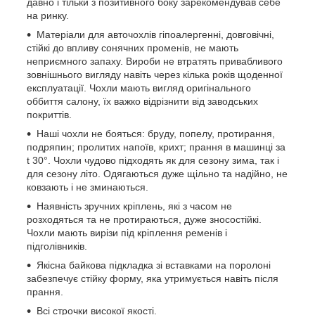
давно і тільки з позитивного боку зарекомендував себе
на ринку.
Матеріали для авточохлів гіпоалергенні, довговічні,
стійкі до впливу сонячних променів, не мають
неприємного запаху. Вироби не втратять привабливого
зовнішнього вигляду навіть через кілька років щоденної
експлуатації. Чохли мають вигляд оригінального
оббиття салону, їх важко відрізнити від заводських
покриттів.
Наші чохли не бояться: бруду, попелу, протирання,
подряпин; пролитих напоїв, крихт; прання в машинці за
t 30°. Чохли чудово підходять як для сезону зима, так і
для сезону літо. Одягаються дуже щільно та надійно, не
ковзають і не зминаються.
Наявність зручних кріплень, які з часом не
розходяться та не протираються, дуже зносостійкі.
Чохли мають вирізи під кріплення ременів і
підголівників.
Якісна байкова підкладка зі вставками на поролоні
забезпечує стійку форму, яка утримується навіть після
прання.
Всі строчки високої якості.