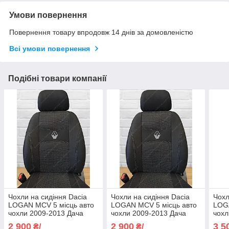
Умови повернення
Повернення товару впродовж 14 днів за домовленістю
Всі умови повернення
Подібні товари компанії
Чохли на сидіння Dacia
Чохли на сидіння Dacia
Чохл
LOGAN MCV 5 місць авто
LOGAN MCV 5 місць авто
LOGA
чохли 2009-2013 Дача
чохли 2009-2013 Дача
чохл
ЛОГАН МЦВ 5м (спинка
ЛОГАН МЦВ 5м (спинка
ЛОГ
2 900
2 900
3 5
₴/
₴/