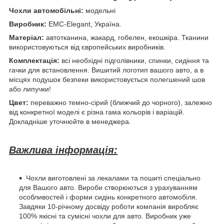
Чохли автомобільні:
модельні
Виробник:
EMC-Elegant, Україна.
Матеріал:
автотканина, жакард, гобелен, екошкіра. Тканини
використовуються від європейських виробників.
Комплектація:
всі необхідні підголівники, спинки, сидіння та
гачки для встановлення. Вишитий логотип вашого авто, а в
місцях подушок безпеки використовується полегшений шов
або липучки!
Цвет:
переважно темно-сірий (ближчий до чорного), залежно
від конкретної моделі є різна гама кольорів і варіацій.
Докладніше уточнюйте в менеджера.
Важлива інформація:
Чохли виготовлені за лекалами та пошиті спеціально
для Вашого авто. Вироби створюються з урахуванням
особливостей і форми сидінь конкретного автомобіля.
Завдяки 10-річному досвіду роботи компанія виробляє
100% якісні та сумісні чохли для авто. Виробник уже