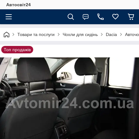
Автосвіт24
Товари та послуги
Чохли для сидінь
Dacia
Авточо
Топ продажів