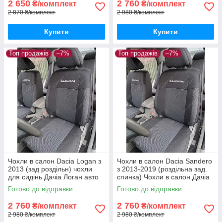
2 650
2 760
₴/комплект
₴/комплект
2 870 ₴/комплект
2 980 ₴/комплект
Купити
Купити
Топ продажів
–7%
Топ продажів
–7%
Чохли в салон Dacia Logan з
Чохли в салон Dacia Sandero
2013 (зад роздільн) чохли
з 2013-2019 (роздільна зад.
для сидінь Дачіа Логан авто
спинка) Чохли в салон Дачіа
чохли Dacia Logan
Сандеро після 2013 / авто
Готово до відправки
Готово до відправки
чохли Dacia Sandero
2 760
2 760
₴/комплект
₴/комплект
2 980 ₴/комплект
2 980 ₴/комплект