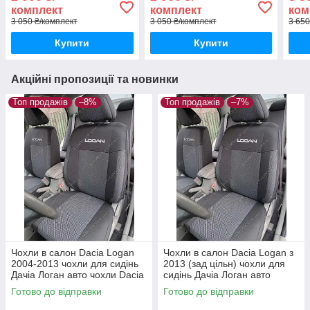
суцільна)
роздільна)
суці
комплект
комплект
ком
3 050 ₴/комплект
3 050 ₴/комплект
3 650
Купити
Купити
Акційні пропозиції та новинки
Топ продажів
–8%
Топ продажів
–7%
Чохли в салон Dacia Logan
Чохли в салон Dacia Logan з
2004-2013 чохли для сидінь
2013 (зад цільн) чохли для
Дачіа Логан авто чохли Dacia
сидінь Дачіа Логан авто
Logan
чохли Dacia Logan
Готово до відправки
Готово до відправки