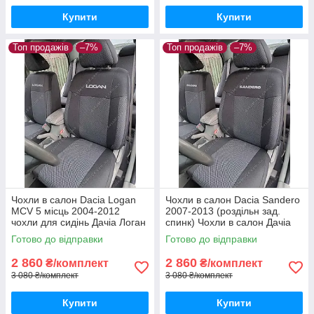
Купити
Купити
Топ продажів
–7%
Топ продажів
–7%
Чохли в салон Dacia Logan
Чохли в салон Dacia Sandero
MCV 5 місць 2004-2012
2007-2013 (роздільн зад.
чохли для сидінь Дачіа Логан
спинк) Чохли в салон Дачіа
МЦВ 5місць авто чохли Dacia
Сандеро до 2013 / авто
Готово до відправки
Готово до відправки
Logan MCV
чохли Dacia Sandero
2 860
2 860
₴/комплект
₴/комплект
3 080 ₴/комплект
3 080 ₴/комплект
Купити
Купити