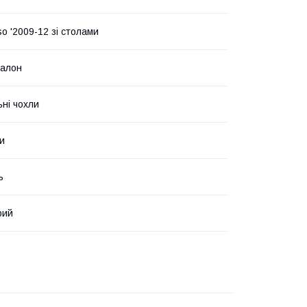
o '2009-12 зі столами
салон
ьні чохли
и
ь
рий