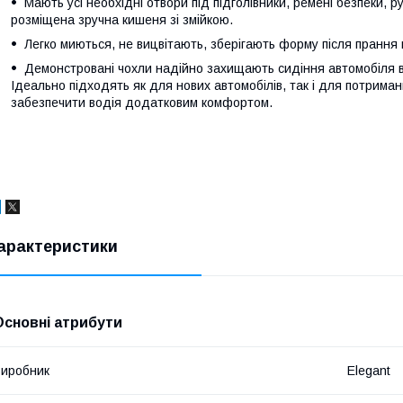
Мають усі необхідні отвори під підголівники, ремені безпеки, р
розміщена зручна кишеня зі змійкою.
Легко миються, не вицвітають, зберігають форму після прання 
Демонстровані чохли надійно захищають сидіння автомобіля ві
Ідеально підходять як для нових автомобілів, так і для потримани
забезпечити водія додатковим комфортом.
арактеристики
Основні атрибути
иробник
Elegant