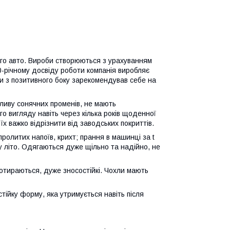
ого авто. Вироби створюються з урахуванням
0-річному досвіду роботи компанія виробляє
ьки з позитивного боку зарекомендував себе на
впливу сонячних променів, не мають
о вигляду навіть через кілька років щоденної
їх важко відрізнити від заводських покриттів.
ролитих напоїв, крихт; прання в машинці за t
ну літо. Одягаються дуже щільно та надійно, не
ротираються, дуже зносостійкі. Чохли мають
стійку форму, яка утримується навіть після