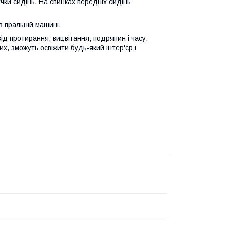
учки сидінь. На спинках передніх сидінь
в пральній машині.
д протирання, вицвітання, подряпин і часу.
х, зможуть освіжити будь-який інтер'єр і