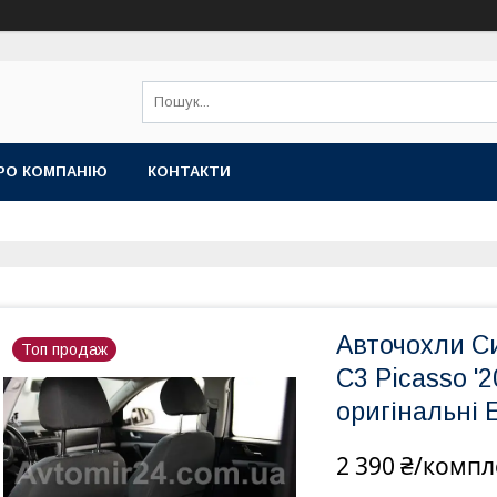
РО КОМПАНІЮ
КОНТАКТИ
Авточохли Си
Топ продаж
C3 Picasso '
оригінальні 
2 390 ₴/компл