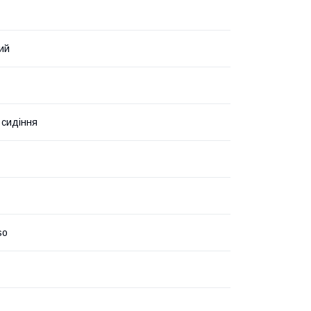
ий
 сидіння
so