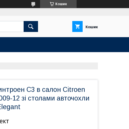
Кошик
Кошик
нтроен С3 в салон Citroen
2009-12 зі столами авточохли
Elegant
ект