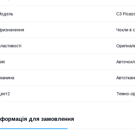
Модель
C3 Picass
ризначення
Чохли в 
ластивості
Оригінал
ип
Авточохл
канина
Автоткан
Цвет2
Темно-сі
нформація для замовлення