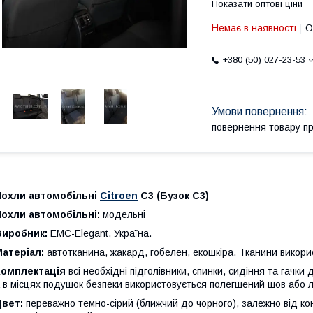
Показати оптові ціни
Немає в наявності
О
+380 (50) 027-23-53
повернення товару п
Чохли автомобільні
Citroen
C3 (Бузок С3)
охли автомобільні:
модельні
Виробник:
EMC-Elegant, Україна.
атеріал:
автотканина, жакард, гобелен, екошкіра. Тканини викори
Комплектація
всі необхідні підголівники, спинки, сидіння та гачк
 в місцях подушок безпеки використовується полегшений шов або л
Цвет:
переважно темно-сірий (ближчий до чорного), залежно від конк