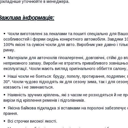
окладніше уточнюйте в менеджера.
Важлива інформація:
Чохли виготовлені за лекалами та пошиті спеціально для Ваш
особливостей і форми сидінь конкретного автомобіля. Завдяки 1
100% якісні та сумісні чохли для авто. Виробник уже давно і тіл
ринку.
Матеріали для авточохлів гіпоалергенні, довговічні, стійкі до 
неприємного запаху. Вироби не втратять привабливого зовнішньог
експлуатації. Чохли мають вигляд оригінального оббиття салону, 
Наші чохли не бояться: бруду, попелу, протирання, подряпин; п
30°. Чохли чудово підходять як для сезону зима, так і для сезо
ковзають і не зминаються.
Наявність зручних кріплень, які з часом не розходяться й не п
вирізи під кріплення ременів і підголівників.
Якісна байкова підкладка зі вставками на поролоні забезпечує 
прання.
Всі строчки високої якості.