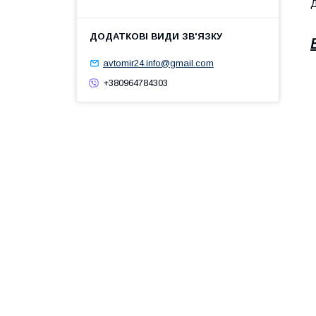
Д
avtomir24.info@gmail.com
+380964784303