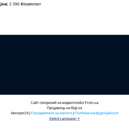
іна:
2 390 ₴/комплект
Сайт створений на маркетплейсі
Prom.ua
Продавець на Bigl.ua
Автосвіт24 |
Поскаржитися на контент
|
Політика конфіденційності
Select Language
▼