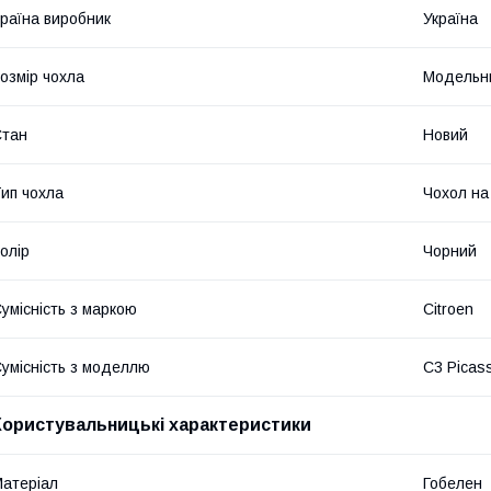
раїна виробник
Україна
озмір чохла
Модельн
Стан
Новий
ип чохла
Чохол на
олір
Чорний
умісність з маркою
Citroen
умісність з моделлю
C3 Picas
Користувальницькі характеристики
атеріал
Гобелен