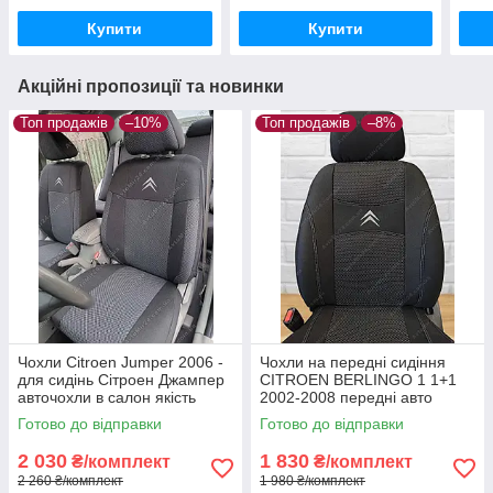
Купити
Купити
Акційні пропозиції та новинки
Топ продажів
–10%
Топ продажів
–8%
Чохли Citroen Jumper 2006 -
Чохли на передні сидіння
для сидінь Сітроен Джампер
CITROEN BERLINGO 1 1+1
авточохли в салон якість
2002-2008 передні авто
чохли Сітроен Берлінго 2002-
Готово до відправки
Готово до відправки
2008
2 030
1 830
₴/комплект
₴/комплект
2 260 ₴/комплект
1 980 ₴/комплект