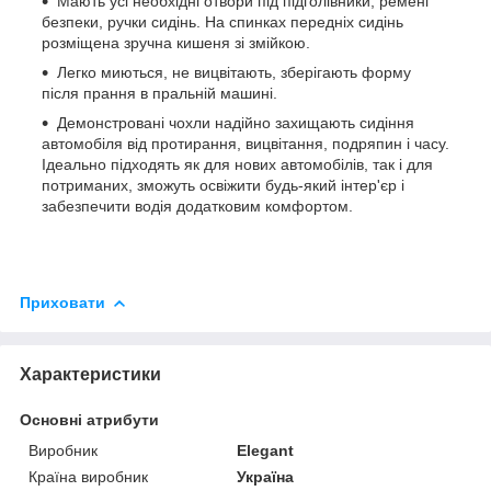
Мають усі необхідні отвори під підголівники, ремені
безпеки, ручки сидінь. На спинках передніх сидінь
розміщена зручна кишеня зі змійкою.
Легко миються, не вицвітають, зберігають форму
після прання в пральній машині.
Демонстровані чохли надійно захищають сидіння
автомобіля від протирання, вицвітання, подряпин і часу.
Ідеально підходять як для нових автомобілів, так і для
потриманих, зможуть освіжити будь-який інтер'єр і
забезпечити водія додатковим комфортом.
Приховати
Характеристики
Основні атрибути
Виробник
Elegant
Країна виробник
Україна