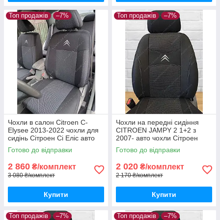
Топ продажів
–7%
Топ продажів
–7%
Чохли в салон Citroen С-
Чохли на передні сидіння
Elysee 2013-2022 чохли для
CITROEN JAMPY 2 1+2 з
сидінь Сітроен Сі Еліс авто
2007- авто чохли Сітроен
чохли Citroen С-Elysee
Джампі з 2007-
Готово до відправки
Готово до відправки
2 860
2 020
₴/комплект
₴/комплект
3 080 ₴/комплект
2 170 ₴/комплект
Купити
Купити
Топ продажів
–7%
Топ продажів
–7%