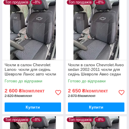
Топ продажів
–8%
Топ продажів
–8%
Чохли в салон Chevrolet
Чохли в салон Chevrolet Aveo
Lanos- чохли для сидінь
sedan 2002-2011 чохли для
Шевроле Ланос авто чохли
сидінь Шевроле Авео седан
Chevrolet Lanos
авто чохли Chevrolet Aveo
Готово до відправки
Готово до відправки
sedan
2 600
2 650
₴/комплект
₴/комплект
2 820 ₴/комплект
2 870 ₴/комплект
Купити
Купити
Топ продажів
–8%
Топ продажів
–8%