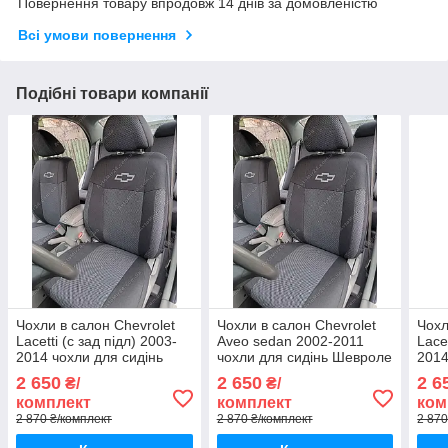
Повернення товару впродовж 14 днів за домовленістю
Всі умови повернення
Подібні товари компанії
Чохли в салон Chevrolet
Чохли в салон Chevrolet
Чохл
Lacetti (с зад підл) 2003-
Aveo sedan 2002-2011
Lace
2014 чохли для сидінь
чохли для сидінь Шевроле
2014
Шевроле Лачетті авто
Авео седан авто чохли
Шевр
2 650
2 650
2 6
₴/
₴/
чохли Chevrolet Lacetti
Chevrolet Aveo sedan
чохл
комплект
комплект
ком
2 870 ₴/комплект
2 870 ₴/комплект
2 870