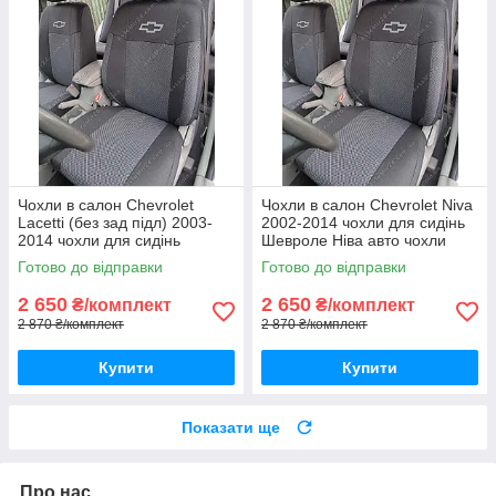
Чохли в салон Chevrolet
Чохли в салон Chevrolet Niva
Lacetti (без зад підл) 2003-
2002-2014 чохли для сидінь
2014 чохли для сидінь
Шевроле Ніва авто чохли
Шевроле Лачетті авто чохли
Chevrolet Niva
Готово до відправки
Готово до відправки
Chevrolet Lacetti
2 650
2 650
₴/комплект
₴/комплект
2 870 ₴/комплект
2 870 ₴/комплект
Купити
Купити
Показати ще
Про нас