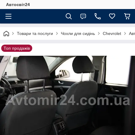
Автосвіт24
Товари та послуги
Чохли для сидінь
Chevrolet
Ав
Топ продажів