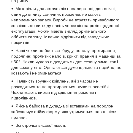
на ринку.
Матеріали для авточохлів гіпоалергенні, довговічні,
стійкі до впливу сонячних променів, не мають
неприємного запаху. Вироби не втратять привабливого
зовнішнього вигляду навіть через кілька років щоденної
експлуатації. Чохли мають вигляд оригінального
оббиття салону, їх важко відрізнити від заводських
покриттів.
Наші чохли не бояться: бруду, попелу, протирання,
подряпин; пролитих напоїв, крихт; прання в машинці за
t 30°. Чохли чудово підходять як для сезону зима, так і
для сезону літо. Одягаються дуже щільно та надійно, не
ковзають і не зминаються.
Наявність зручних кріплень, які з часом не
розходяться та не протираються, дуже зносостійкі.
Чохли мають вирізи під кріплення ременів і
підголівників.
Якісна байкова підкладка зі вставками на поролоні
забезпечує стійку форму, яка утримується навіть після
прання.
Всі строчки високої якості.