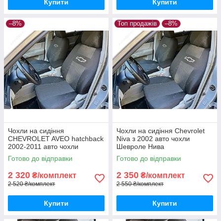
Купити
Купити
–8%
Топ продажів
–8%
Чохли на сидіння
Чохли на сидіння Chevrolet
CHEVROLET AVEO hatchback
Niva з 2002 авто чохли
2002-2011 авто чохли
Шевроле Нива
ШЕВРОЛЕ АВЕО хетчбек
Готово до відправки
Готово до відправки
(спинка суцільна, горби)
2 320
2 350
₴/комплект
₴/комплект
2 520 ₴/комплект
2 550 ₴/комплект
Купити
Купити