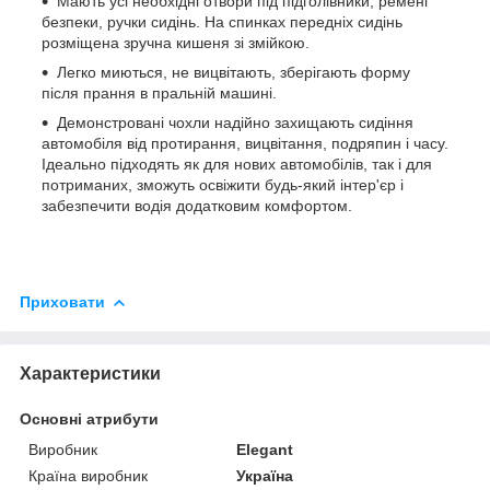
Мають усі необхідні отвори під підголівники, ремені
безпеки, ручки сидінь. На спинках передніх сидінь
розміщена зручна кишеня зі змійкою.
Легко миються, не вицвітають, зберігають форму
після прання в пральній машині.
Демонстровані чохли надійно захищають сидіння
автомобіля від протирання, вицвітання, подряпин і часу.
Ідеально підходять як для нових автомобілів, так і для
потриманих, зможуть освіжити будь-який інтер'єр і
забезпечити водія додатковим комфортом.
Приховати
Характеристики
Основні атрибути
Виробник
Elegant
Країна виробник
Україна