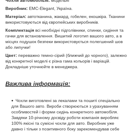
Чохли автомобільні:
модельні
Виробник:
EMC-Elegant, Україна.
Матеріал:
автотканина, жакард, гобелен, екошкіра. Тканини
використовуються від європейських виробників.
Комплектація
всі необхідні підголівники, спинки, сидіння та
гачки для встановлення. Вишитий логотип вашого авто, а в
місцях подушок безпеки використовується полегшений шов
або липучки!
Цвет:
переважно темно-сірий (ближчий до чорного), залежно
від конкретної моделі є різна гама кольорів і варіацій.
Докладніше уточнюйте в менеджера.
Важлива інформація:
Чохли виготовлені за лекалами та пошиті спеціально
для Вашого авто. Вироби створюються з урахуванням
особливостей і форми сидінь конкретного автомобіля.
Завдяки 10-річному досвіду роботи компанія виробляє
100% якісні та сумісні чохли для авто. Виробник уже
давно і тільки з позитивного боку зарекомендував себе