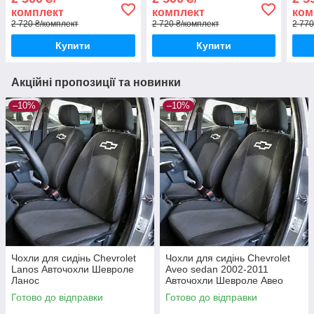
Chevrolet Aveo sedan
чохли Chevrolet Lacetti
Chev
комплект
комплект
ком
2 720 ₴/комплект
2 720 ₴/комплект
2 770
Купити
Купити
Акційні пропозиції та новинки
–10%
–10%
Чохли для сидінь Chevrolet
Чохли для сидінь Chevrolet
Lanos Авточохли Шевроле
Aveo sedan 2002-2011
Ланос
Авточохли Шевроле Авео
седан
Готово до відправки
Готово до відправки