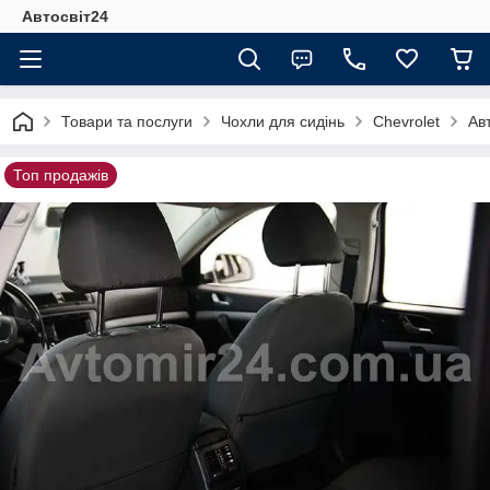
Автосвіт24
Товари та послуги
Чохли для сидінь
Chevrolet
Ав
Топ продажів