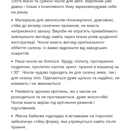
100% якісні та сумісні чохли для авто. Виробник уже
давно і тільки з позитивного боку зарекомендував себе
на ринку.
Матеріали для авточохлів гіпоалергенні, довговічні,
стійкі до впливу сонячних променів, не мають
неприємного запаху. Вироби не втратять привабливого
зовнішнього вигляду навіть через кілька років щоденної
експлуатації. Чохли мають вигляд оригінального
оббиття салону, їх важко відрізнити від заводських
покриттів.
Наші чохли не бояться: бруду, попелу, протирання,
подряпин; пролитих напоїв, крихт; прання в машинці за
t 30°. Чохли чудово підходять як для сезону зима, так і
для сезону літо. Одягаються дуже щільно та надійно, не
ковзають і не зминаються.
Наявність зручних кріплень, які з часом не
розходяться та не протираються, дуже зносостійкі.
Чохли мають вирізи під кріплення ременів і
підголівників.
Якісна байкова підкладка зі вставками на поролоні
забезпечує стійку форму, яка утримується навіть після
прання.