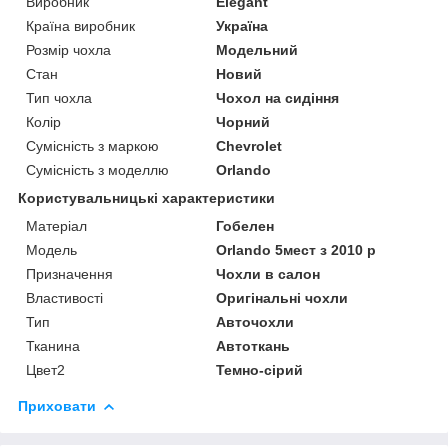
Виробник
Elegant
Країна виробник
Україна
Розмір чохла
Модельний
Стан
Новий
Тип чохла
Чохол на сидіння
Колір
Чорний
Сумісність з маркою
Chevrolet
Сумісність з моделлю
Orlando
Користувальницькі характеристики
Матеріал
Гобелен
Модель
Orlando 5мест з 2010 р
Призначення
Чохли в салон
Властивості
Оригінальні чохли
Тип
Авточохли
Тканина
Автоткань
Цвет2
Темно-сірий
Приховати