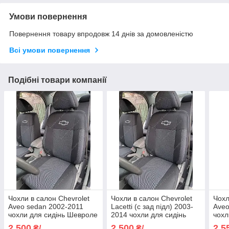
Умови повернення
Повернення товару впродовж 14 днів за домовленістю
Всі умови повернення
Подібні товари компанії
Чохли в салон Chevrolet
Чохли в салон Chevrolet
Чохл
Aveo sedan 2002-2011
Lacetti (с зад підл) 2003-
Aveo
чохли для сидінь Шевроле
2014 чохли для сидінь
чохл
Авео седан авто чохли
Шевроле Лачетті авто
Авео
2 500
2 500
2 5
₴/
₴/