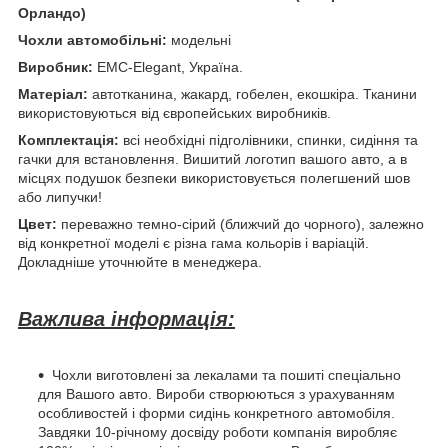
Орландо)
Чохли автомобільні:
модельні
Виробник:
EMC-Elegant, Україна.
Матеріал:
автотканина, жакард, гобелен, екошкіра. Тканини
використовуються від європейських виробників.
Комплектація:
всі необхідні підголівники, спинки, сидіння та
гачки для встановлення. Вишитий логотип вашого авто, а в
місцях подушок безпеки використовується полегшений шов
або липучки!
Цвет:
переважно темно-сірий (ближчий до чорного), залежно
від конкретної моделі є різна гама кольорів і варіацій.
Докладніше уточнюйте в менеджера.
Важлива інформація:
Чохли виготовлені за лекалами та пошиті спеціально
для Вашого авто. Вироби створюються з урахуванням
особливостей і форми сидінь конкретного автомобіля.
Завдяки 10-річному досвіду роботи компанія виробляє