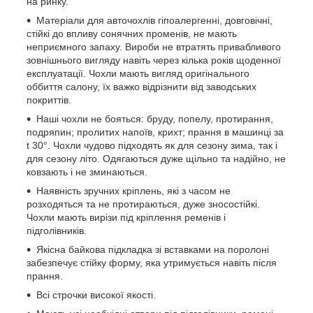
на ринку.
Матеріали для авточохлів гіпоалергенні, довговічні,
стійкі до впливу сонячних променів, не мають
неприємного запаху. Вироби не втратять привабливого
зовнішнього вигляду навіть через кілька років щоденної
експлуатації. Чохли мають вигляд оригінального
оббиття салону, їх важко відрізнити від заводських
покриттів.
Наші чохли не бояться: бруду, попелу, протирання,
подряпин; пролитих напоїв, крихт; прання в машинці за
t 30°. Чохли чудово підходять як для сезону зима, так і
для сезону літо. Одягаються дуже щільно та надійно, не
ковзають і не зминаються.
Наявність зручних кріплень, які з часом не
розходяться та не протираються, дуже зносостійкі.
Чохли мають вирізи під кріплення ременів і
підголівників.
Якісна байкова підкладка зі вставками на поролоні
забезпечує стійку форму, яка утримується навіть після
прання.
Всі строчки високої якості.