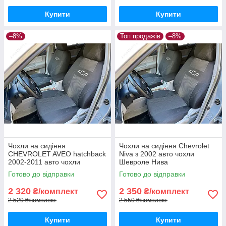
Купити
Купити
–8%
Топ продажів
–8%
Чохли на сидіння
Чохли на сидіння Chevrolet
CHEVROLET AVEO hatchback
Niva з 2002 авто чохли
2002-2011 авто чохли
Шевроле Нива
ШЕВРОЛЕ АВЕО хетчбек
Готово до відправки
Готово до відправки
(спинка суцільна, горби)
2 320
2 350
₴/комплект
₴/комплект
2 520 ₴/комплект
2 550 ₴/комплект
Купити
Купити