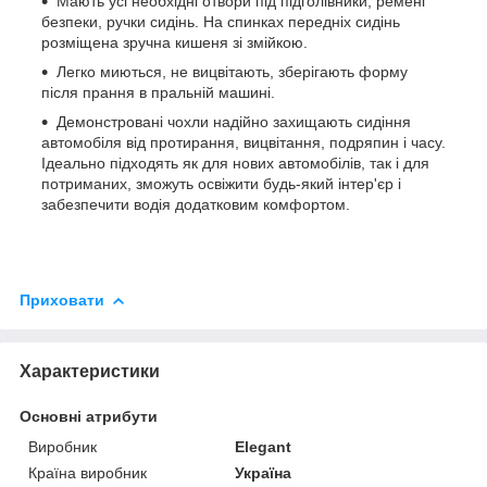
Мають усі необхідні отвори під підголівники, ремені
безпеки, ручки сидінь. На спинках передніх сидінь
розміщена зручна кишеня зі змійкою.
Легко миються, не вицвітають, зберігають форму
після прання в пральній машині.
Демонстровані чохли надійно захищають сидіння
автомобіля від протирання, вицвітання, подряпин і часу.
Ідеально підходять як для нових автомобілів, так і для
потриманих, зможуть освіжити будь-який інтер'єр і
забезпечити водія додатковим комфортом.
Приховати
Характеристики
Основні атрибути
Виробник
Elegant
Країна виробник
Україна