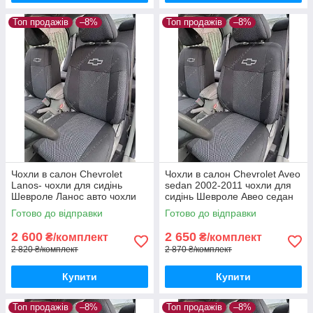
Топ продажів
–8%
Топ продажів
–8%
Чохли в салон Chevrolet
Чохли в салон Chevrolet Aveo
Lanos- чохли для сидінь
sedan 2002-2011 чохли для
Шевроле Ланос авто чохли
сидінь Шевроле Авео седан
Chevrolet Lanos
авто чохли Chevrolet Aveo
Готово до відправки
Готово до відправки
sedan
2 600
2 650
₴/комплект
₴/комплект
2 820 ₴/комплект
2 870 ₴/комплект
Купити
Купити
Топ продажів
–8%
Топ продажів
–8%