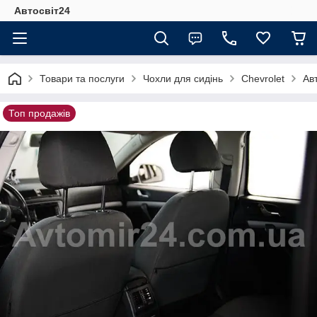
Автосвіт24
Товари та послуги
Чохли для сидінь
Chevrolet
Ав
Топ продажів