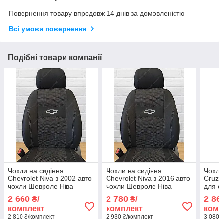
Повернення товару впродовж 14 днів за домовленістю
Всі умови повернення
Подібні товари компанії
Чохли на сидіння
Чохли на сидіння
Чохл
Chevrolet Niva з 2002 авто
Chevrolet Niva з 2016 авто
Cruz
чохли Шевроле Ніва
чохли Шевроле Ніва
для 
авто
2 660
2 780
2 8
₴/
₴/
Cruz
комплект
комплект
ком
2 810 ₴/комплект
2 930 ₴/комплект
3 080