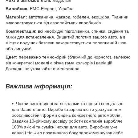
Чохли автомобільні:
модельні
Виробник:
EMC-Elegant, Україна.
Матеріал:
автотканина, жакард, гобелен, екошкіра. Тканини
використовуються від європейських виробників.
Комплектація:
всі необхідні підголівники, спинки, сидіння та
гачки для встановлення. Вишитий логотип вашого авто, а в
місцях подушок безпеки використовується полегшений шов
або липучки!
Цвет:
переважно темно-сірий (ближчий до чорного), залежно
від конкретної моделі є різна гама кольорів і варіацій.
Докладніше уточнюйте в менеджера.
Важлива інформація:
Чохли виготовлені за лекалами та пошиті спеціально
для Вашого авто. Вироби створюються з урахуванням
особливостей і форми сидінь конкретного автомобіля.
Завдяки 10-річному досвіду роботи компанія виробляє
100% якісні та сумісні чохли для авто. Виробник уже
давно і тільки з позитивного боку зарекомендував себе