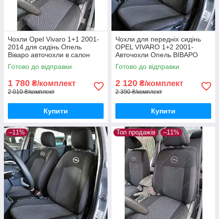
Чохли Opel Vivaro 1+1 2001-
Чохли для передніх сидінь
2014 для сидінь Опель
OPEL VIVARO 1+2 2001-
Віваро авточохли в салон
Авточохли Опель ВІВАРО
якість
(передні) 2001-2014
Готово до відправки
Готово до відправки
1 780
2 120
₴/комплект
₴/комплект
2 010 ₴/комплект
2 390 ₴/комплект
Купити
Купити
–11%
Топ продажів
–11%