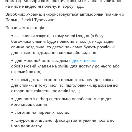
знімати). Кольори самі практичні чохли виглядають шикарно,
на них не видно ні попелу, ні ворсу і тд...
Виробник: Україна, використовуються автомобільні тканини з
Польщі, Чехії і Туреччини.
Повна комплектація:
всі спинки закриті, в тому числі і задня (з боку
багажника сидінні буде повністю в чохлі), якщо задня
спинка роздільна, то деталі так само будуть роздільні
для вільного відкидання спинки або сидіння;
для моделей авто із заднім
підлокітником
обов'язковий клапан на змійці для доступу до нього або
окремий чохол;
окремі деталі на кожен елемент салону: для крісла
для спинки, в тому числі всі підголовники, враховані всі
отвори для кріплень, ременів і тд...;
для авто з airbag спеціально ослаблене місце для
його спрацювання
логотип на передніх чохлах
шнурок для щільної фіксації і затягування чохла по
його периметру