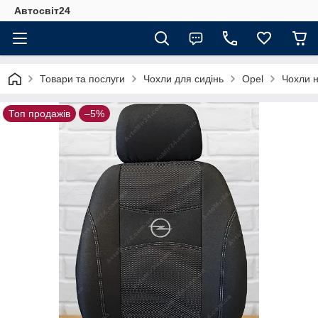
Автосвіт24
Товари та послуги
Чохли для сидінь
Opel
Чохли н
Топ продажів
–5%