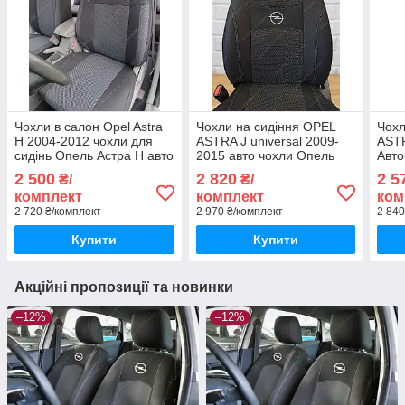
Чохли в салон Opel Astra
Чохли на сидіння OPEL
Чохл
H 2004-2012 чохли для
ASTRA J universal 2009-
AST
сидінь Опель Астра Н авто
2015 авто чохли Опель
Авто
чохли Opel Astra H
АСТРА Джей універсал з
з 20
2 500
2 820
2 5
₴/
₴/
2009 до 2015
комплект
комплект
ком
2 720 ₴/комплект
2 970 ₴/комплект
2 840
Купити
Купити
Акційні пропозиції та новинки
–12%
–12%