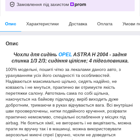
Замовлення під захистом
Опис
Характеристики
Доставка
Оплата
Умови п
Опис
Чохли для сидінь
OPEL
ASTRA H 2004 - задня
спинка 1/3 2/3; сидіння цілісне; 4 підголовника.
100% модельні, пошиті чітко за лекалами даного авто, з
урахуванням усіх його складності та особливостей.
Надіваються максимально щільно, сидять надійно, не
ковзають і не мнуться, практично ви отримуєте якість
перетяжки салону. Автоткань сама по собі щільна,
накочується на байкову підкладку, виріб виходить дуже
добротним, тримаючи в руках відчувається вага. Всі внутрішні
шви прооверлочены, нитки подвійного кручення, розірвати
практично неможливо, спеціальні ослаблення у місцях під
airbag. Не бояться хімії, не вигорають і не вицвітають, можна
прати як вручну так і в машинці, можна використовувати
аерозольні миючі спреї (зручно, чохли не доведеться