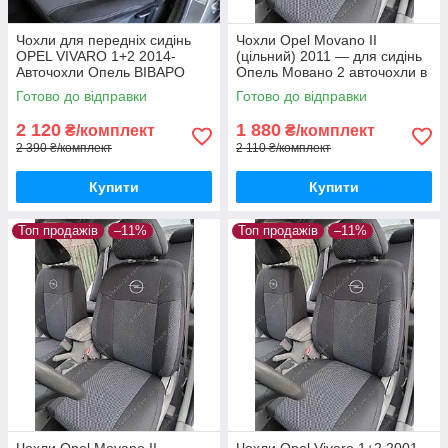
Чохли для передніх сидінь
Чохли Opel Movano II
OPEL VIVARO 1+2 2014-
(цільний) 2011 — для сидінь
Авточохли Опель ВІВАРО
Опель Мовано 2 авточохли в
(передні) з 2014-
салон якість
Готово до відправки
Готово до відправки
2 120
1 880
₴/комплект
₴/комплект
2 390 ₴/комплект
2 110 ₴/комплект
Купити
Купити
Топ продажів
–11%
Топ продажів
–11%
Чохли Opel Movano II
Чохли Opel Vivaro 1+2 2001-