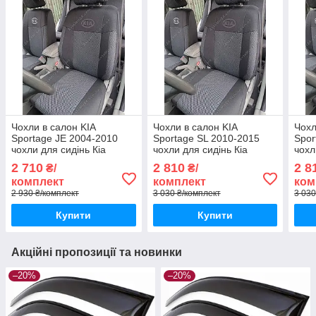
Чохли в салон KIA
Чохли в салон KIA
Чохл
Sportage JE 2004-2010
Sportage SL 2010-2015
Spor
чохли для сидінь Кіа
чохли для сидінь Кіа
чохл
Спортаж авто чохли KIA
Спортаж авто чохли KIA
Спор
2 710
2 810
2 8
₴/
₴/
Sportage JE
Sportage SL
Spor
комплект
комплект
ком
2 930 ₴/комплект
3 030 ₴/комплект
3 030
Купити
Купити
Акційні пропозиції та новинки
–20%
–20%