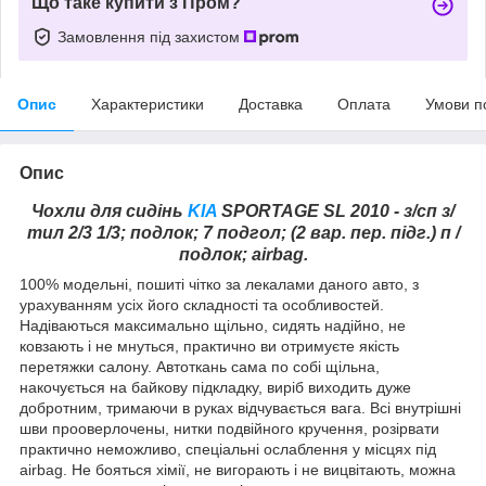
Що таке купити з Пром?
Замовлення під захистом
Опис
Характеристики
Доставка
Оплата
Умови п
Опис
Чохли для сидінь
KIA
SPORTAGE SL 2010 - з/сп з/
тил 2/3 1/3; подлок; 7 подгол; (2 вар. пер. підг.) п /
подлок; airbag.
100% модельні, пошиті чітко за лекалами даного авто, з
урахуванням усіх його складності та особливостей.
Надіваються максимально щільно, сидять надійно, не
ковзають і не мнуться, практично ви отримуєте якість
перетяжки салону. Автоткань сама по собі щільна,
накочується на байкову підкладку, виріб виходить дуже
добротним, тримаючи в руках відчувається вага. Всі внутрішні
шви прооверлочены, нитки подвійного кручення, розірвати
практично неможливо, спеціальні ослаблення у місцях під
airbag. Не бояться хімії, не вигорають і не вицвітають, можна