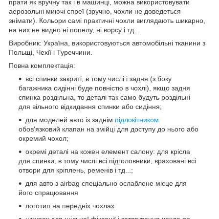
прати як вручну так і в машинці, можна використовувати
аерозольні миючі спреї (зручно, чохли не доведеться
знімати). Кольори самі практичні чохли виглядають шикарно,
на них не видно ні попелу, ні ворсу і тд...
Виробник: Україна, використовуються автомобільні тканини з
Польщі, Чехії і Туреччини.
Повна комплектація:
всі спинки закриті, в тому числі і задня (з боку
багажника сидінні буде повністю в чохлі), якщо задня
спинка роздільна, то деталі так само будуть роздільні
для вільного відкидання спинки або сидіння;
для моделей авто із заднім
підлокітником
обов'язковий клапан на змійці для доступу до нього або
окремий чохол;
окремі деталі на кожен елемент салону: для крісла
для спинки, в тому числі всі підголовники, враховані всі
отвори для кріплень, ременів і тд...;
для авто з airbag спеціально ослаблене місце для
його спрацювання
логотип на передніх чохлах
шнурок для щільної фіксації і затягування чохла по