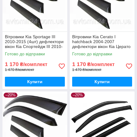
Вітровики Kia Sportage III
Вітровики Kia Cerato I
2010-2015 (4шт) дефлектори
hatchback 2004-2007
вікон Кіа Спортейдж III 2010-
дефлектори вікон Кіа Церато
2015 (комплект 4шт)
хетчбек з 2004 (комплект
Готово до відправки
Готово до відправки
4шт)
1 170
1 170
₴/комплект
₴/комплект
1 470 ₴/комплект
1 470 ₴/комплект
Купити
Купити
–20%
–20%