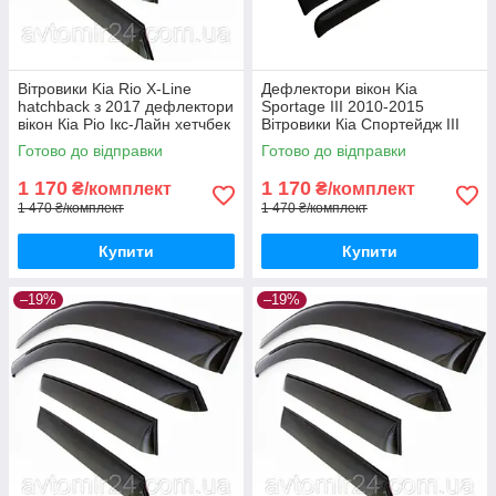
Вітровики Kia Rio X-Line
Дефлектори вікон Kia
hatchback з 2017 дефлектори
Sportage III 2010-2015
вікон Кіа Ріо Ікс-Лайн хетчбек
Вітровики Кіа Спортейдж III
з 2017 (комплект 4шт)
2010-2015 дефлектори 4шт
Готово до відправки
Готово до відправки
1 170
1 170
₴/комплект
₴/комплект
1 470 ₴/комплект
1 470 ₴/комплект
Купити
Купити
–19%
–19%