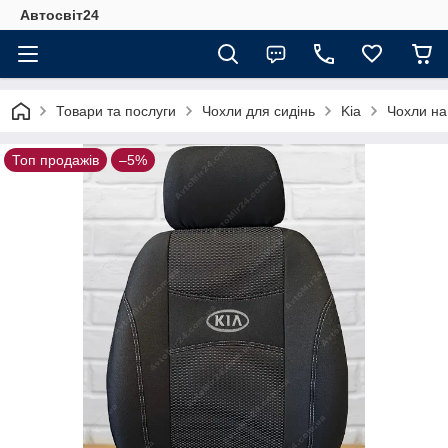
Автосвіт24
Товари та послуги
Чохли для сидінь
Kia
Чохли на
Топ продажів
–5%