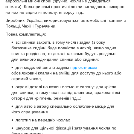
аерозольні миючі спреї (зручно, чохли не доведеться
знімати). Кольори самі практичні чохли виглядають шикарно,
на них не видно ні попелу, ні ворсу і тд...
Виробник: Україна, використовуються автомобільні тканини з
Польщі, Чехії і Туреччини.
Повна комплектація:
всі спинки закриті, в тому числі і задня (з боку
багажника сидінні буде повністю в чохлі), якщо задня
спинка роздільна, то деталі так само будуть роздільні
для вільного відкидання спинки або сидіння;
для моделей авто із заднім
підлокітником
обов'язковий клапан на змійці для доступу до нього або
окремий чохол;
окремі деталі на кожен елемент салону: для крісла
для спинки, в тому числі всі підголовники, враховані всі
отвори для кріплень, ременів і тд...;
для авто з airbag спеціально ослаблене місце для
його спрацювання
логотип на передніх чохлах
шнурок для щільної фіксації і затягування чохла по
його периметру