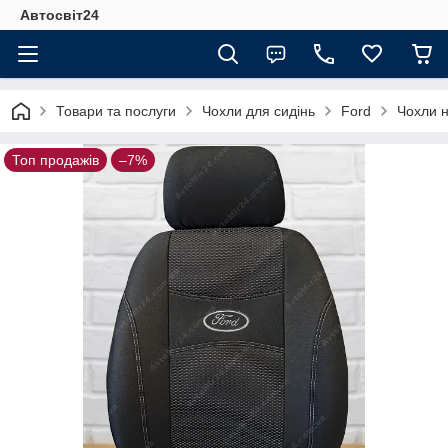
Автосвіт24
Товари та послуги
Чохли для сидінь
Ford
Чохли н
Топ продажів
–7%