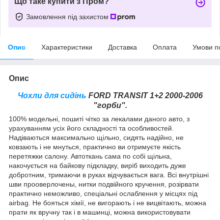
Що таке купити з Пром?
Замовлення під захистом
Опис
Характеристики
Доставка
Оплата
Умови п
Опис
Чохли для сидінь
FORD TRANSIT 1+2 2000-2006
"горби".
100% модельні, пошиті чітко за лекалами даного авто, з
урахуванням усіх його складності та особливостей.
Надіваються максимально щільно, сидять надійно, не
ковзають і не мнуться, практично ви отримуєте якість
перетяжки салону. Автоткань сама по собі щільна,
накочується на байкову підкладку, виріб виходить дуже
добротним, тримаючи в руках відчувається вага. Всі внутрішні
шви прооверлочены, нитки подвійного кручення, розірвати
практично неможливо, спеціальні ослаблення у місцях під
airbag. Не бояться хімії, не вигорають і не вицвітають, можна
прати як вручну так і в машинці, можна використовувати