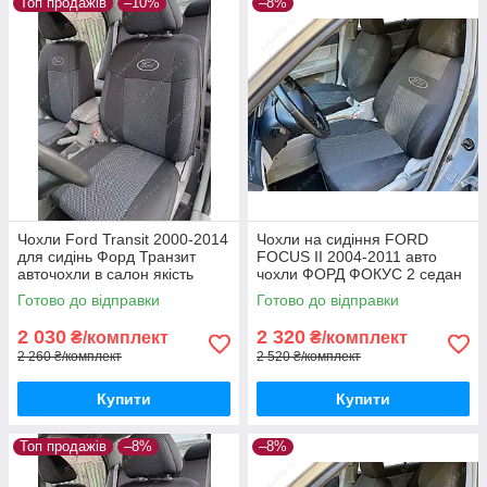
Топ продажів
–10%
–8%
Чохли Ford Transit 2000-2014
Чохли на сидіння FORD
для сидінь Форд Транзит
FOCUS II 2004-2011 авто
авточохли в салон якість
чохли ФОРД ФОКУС 2 седан
хетчбек універсал
Готово до відправки
Готово до відправки
2 030
2 320
₴/комплект
₴/комплект
2 260 ₴/комплект
2 520 ₴/комплект
Купити
Купити
Топ продажів
–8%
–8%