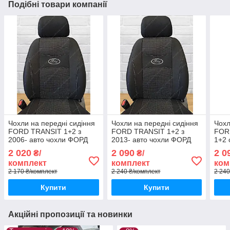
Подібні товари компанії
Чохли на передні сидіння
Чохли на передні сидіння
Чохл
FORD TRANSIT 1+2 з
FORD TRANSIT 1+2 з
FOR
2006- авто чохли ФОРД
2013- авто чохли ФОРД
1+2 
Транзит до 2013 (передні)
Транзит після 2013
ФОРД
2 020
2 090
2 0
₴/
₴/
(передні)
(пер
комплект
комплект
ком
2 170 ₴/комплект
2 240 ₴/комплект
2 240
Купити
Купити
Акційні пропозиції та новинки