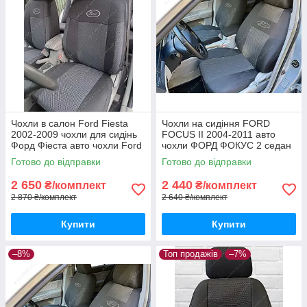
Чохли в салон Ford Fiesta
Чохли на сидіння FORD
2002-2009 чохли для сидінь
FOCUS II 2004-2011 авто
Форд Фіеста авто чохли Ford
чохли ФОРД ФОКУС 2 седан
Fiesta
хетчбек універсал
Готово до відправки
Готово до відправки
2 650
2 440
₴/комплект
₴/комплект
2 870 ₴/комплект
2 640 ₴/комплект
Купити
Купити
–8%
Топ продажів
–7%